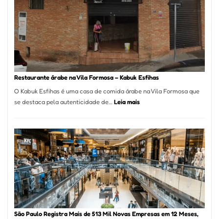
e
Descartáveis
no
Taboão
da
Serra
SP
Restaurante árabe na Vila Formosa – Kabuk Esfihas
O Kabuk Esfihas é uma casa de comida árabe na Vila Formosa que
:
se destaca pela autenticidade de…
Leia mais
Restaurante
árabe
na
Vila
Formosa
–
Kabuk
Esfihas
São Paulo Registra Mais de 513 Mil Novas Empresas em 12 Meses,