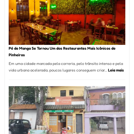
Pé de Manga Se Tornou Um dos Restaurantes Mais Icônicos de
Pinheiros
Em uma cidade marcada pela correria, pelo trânsito intenso e pela
:
vida urbana acelerada, poucos lugares conseguem criar…
Leia mais
Pé
de
Mang
Se
Torno
Um
dos
Resta
Mais