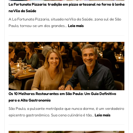
Icôni
La Fortunata Pizzaria: tradição em pizza artesanal no forno à lenha
de
na Vila da Saúde
Pinhe
A La Fortunata Pizzaria, situada na Vila da Saúde, zona sul de São
:
Paulo, tornou-se um dos grandes…
Leia mais
La
Fortunata
Pizzaria:
tradição
em
pizza
artesanal
no
forno
à
Os 10 Melhores Restaurantes em São Paulo: Um Guia Definitivo
lenha
para a Alta Gastronomia
na
São Paulo, a pulsante metrópole que nunca dorme, é um verdadeiro
Vila
:
epicentro gastronômico. Sua cena culinária é tão…
Leia mais
da
Os
Saúde
10