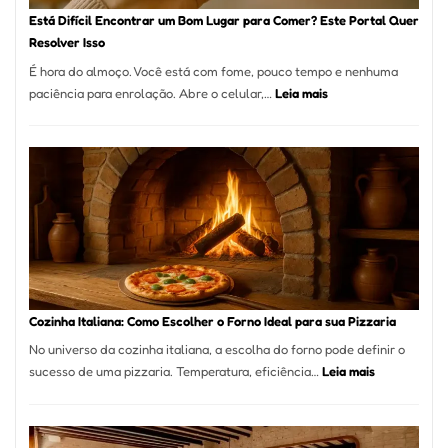
Paulo
Está Difícil Encontrar um Bom Lugar para Comer? Este Portal Quer
Resolver Isso
É hora do almoço. Você está com fome, pouco tempo e nenhuma
:
paciência para enrolação. Abre o celular,…
Leia mais
Está
Difícil
Encontrar
um
Bom
Lugar
para
Comer?
Este
Portal
Cozinha Italiana: Como Escolher o Forno Ideal para sua Pizzaria
Quer
No universo da cozinha italiana, a escolha do forno pode definir o
Resolver
:
sucesso de uma pizzaria. Temperatura, eficiência…
Leia mais
Isso
Cozinha
Italiana:
Como