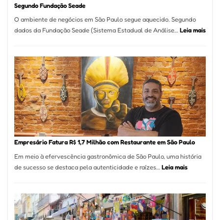
Segundo Fundação Seade
O ambiente de negócios em São Paulo segue aquecido. Segundo
:
dados da Fundação Seade (Sistema Estadual de Análise…
Leia mais
São
Paul
Regi
Mais
de
513
Mil
Nova
Empr
em
Empresário Fatura R$ 1,7 Milhão com Restaurante em São Paulo
12
Em meio à efervescência gastronômica de São Paulo, uma história
Mese
:
de sucesso se destaca pela autenticidade e raízes…
Leia mais
Segu
Empresário
Fund
Fatura
Sead
R$
1,7