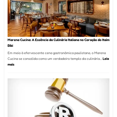
Escolher
o
Forno
Ideal
para
sua
Pizzaria
Marena Cucina: A Essência da Culinária Italiana no Coração do Itaim
Bibi
Em meio à efervescente cena gastronômica paulistana, o Marena
Cucina se consolida como um verdadeiro templo da culinária…
Leia
:
mais
Marena
Cucina:
A
Essência
da
Culinária
Italiana
no
Coração