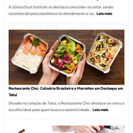
de
A clínica Dust Institute se destaca como líder no setor, sendo
9,9%
:
reconhecida pela excelência no atendimento e na…
Leia mais
Tratamento
de
Feridas
em
São
Paulo
com
Laserterapi
Restaurante Chic: Culinária Brasileira e Marmitex em Destaque em
Tatuí
Situado no coração de Tatuí, o Restaurante Chic destaca-se como a
:
escolha ideal para quem busca a autenticidade…
Leia mais
Restaurante
Chic:
Culinária