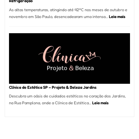
Refrigeração
As altas temperaturas, atingindo até 42ºC nos meses de outubro e
:
novembro em São Paulo, desencadearam uma intensa…
Leia mais
Onda
de
Calor
em
São
Paulo
Impulsi
Deman
por
Serviço
Clínica de Estética SP – Projeto & Beleza Jardins
de
Descubra um oásis de cuidados estéticos no coração dos Jardins,
Refrige
:
na Rua Pamplona, onde a Clínica de Estética…
Leia mais
Clínica
de
Estética
SP
–