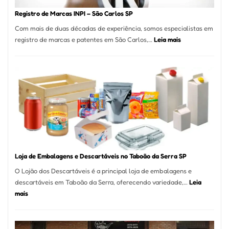
do
Registro de Marcas INPI – São Carlos SP
Itaim
Com mais de duas décadas de experiência, somos especialistas em
Bibi
:
registro de marcas e patentes em São Carlos,…
Leia mais
Registro
de
Marcas
INPI
–
São
Carlos
SP
Loja de Embalagens e Descartáveis no Taboão da Serra SP
O Lojão dos Descartáveis é a principal loja de embalagens e
descartáveis em Taboão da Serra, oferecendo variedade,…
Leia
:
mais
Loja
de
Embalagens