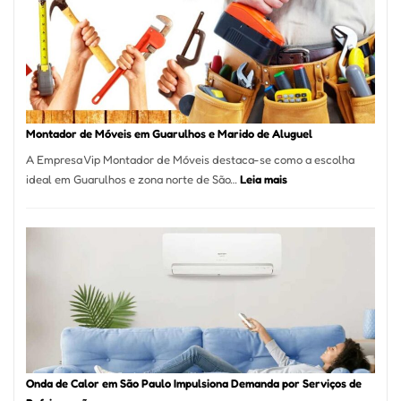
Brasileira
e
Marmitex
em
Destaque
em
Tatuí
Montador de Móveis em Guarulhos e Marido de Aluguel
A Empresa Vip Montador de Móveis destaca-se como a escolha
:
ideal em Guarulhos e zona norte de São…
Leia mais
Montador
de
Móveis
em
Guarulhos
e
Marido
de
Aluguel
Onda de Calor em São Paulo Impulsiona Demanda por Serviços de