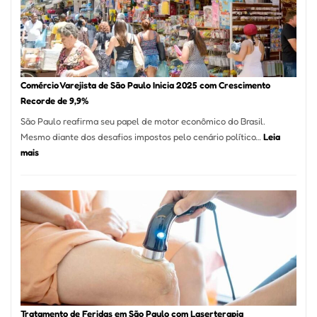
Milhão
com
Restaurant
em
São
Paulo
Comércio Varejista de São Paulo Inicia 2025 com Crescimento
Recorde de 9,9%
São Paulo reafirma seu papel de motor econômico do Brasil.
Mesmo diante dos desafios impostos pelo cenário político…
Leia
:
mais
Comércio
Varejista
de
São
Paulo
Inicia
2025
com
Crescimento
Recorde
Tratamento de Feridas em São Paulo com Laserterapia