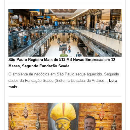
árabe
na
Vila
Formosa
–
Kabuk
Esfihas
São Paulo Registra Mais de 513 Mil Novas Empresas em 12
Meses, Segundo Fundação Seade
O ambiente de negócios em São Paulo segue aquecido. Segundo
dados da Fundação Seade (Sistema Estadual de Análise…
Leia
:
mais
São
Paulo
Registra
Mais
de
513