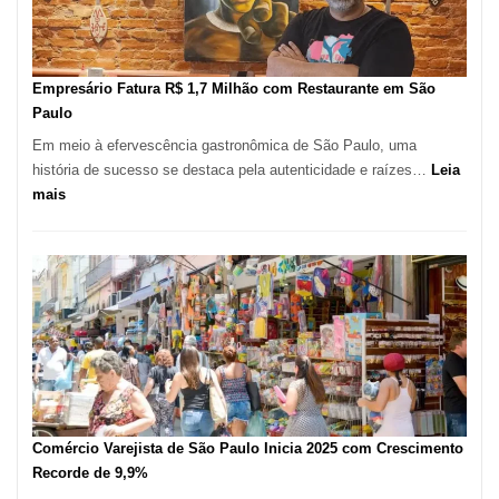
Mil
Novas
Empresas
em
Empresário Fatura R$ 1,7 Milhão com Restaurante em São
12
Paulo
Meses,
Em meio à efervescência gastronômica de São Paulo, uma
Segundo
história de sucesso se destaca pela autenticidade e raízes…
Leia
Fundação
:
mais
Seade
Empresário
Fatura
R$
1,7
Milhão
com
Restaurante
em
São
Paulo
Comércio Varejista de São Paulo Inicia 2025 com Crescimento
Recorde de 9,9%