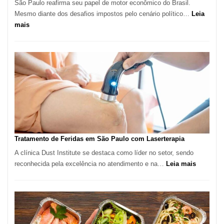
São Paulo reafirma seu papel de motor econômico do Brasil.
Mesmo diante dos desafios impostos pelo cenário político…
Leia
:
mais
Comércio
Varejista
de
São
Paulo
Inicia
2025
com
Crescimento
Recorde
Tratamento de Feridas em São Paulo com Laserterapia
de
A clínica Dust Institute se destaca como líder no setor, sendo
9,9%
:
reconhecida pela excelência no atendimento e na…
Leia mais
Tratamen
de
Feridas
em
São