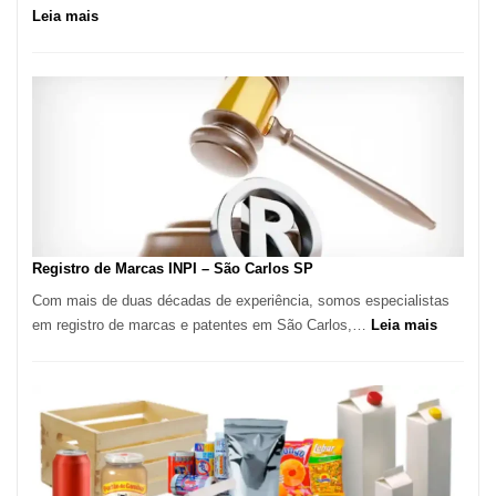
:
Leia mais
Marena
Cucina:
A
Essência
da
Culinária
Italiana
no
Coração
do
Registro de Marcas INPI – São Carlos SP
Itaim
Com mais de duas décadas de experiência, somos especialistas
Bibi
:
em registro de marcas e patentes em São Carlos,…
Leia mais
Registro
de
Marcas
INPI
–
São
Carlos