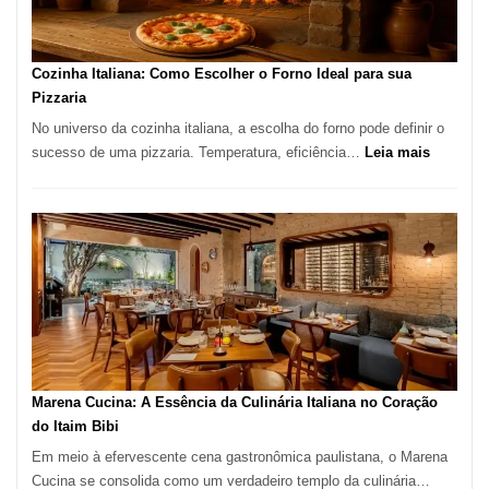
Comer?
Este
Portal
Cozinha Italiana: Como Escolher o Forno Ideal para sua
Quer
Pizzaria
Resolver
No universo da cozinha italiana, a escolha do forno pode definir o
Isso
:
sucesso de uma pizzaria. Temperatura, eficiência…
Leia mais
Cozinha
Italiana:
Como
Escolher
o
Forno
Ideal
para
sua
Pizzaria
Marena Cucina: A Essência da Culinária Italiana no Coração
do Itaim Bibi
Em meio à efervescente cena gastronômica paulistana, o Marena
Cucina se consolida como um verdadeiro templo da culinária…