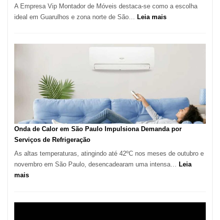
A Empresa Vip Montador de Móveis destaca-se como a escolha
:
ideal em Guarulhos e zona norte de São…
Leia mais
Montador
de
Móveis
em
Guarulhos
e
Marido
de
Aluguel
Onda de Calor em São Paulo Impulsiona Demanda por
Serviços de Refrigeração
As altas temperaturas, atingindo até 42ºC nos meses de outubro e
novembro em São Paulo, desencadearam uma intensa…
Leia
:
mais
Onda
de
Calor
em