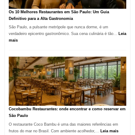
forno
à
Os 10 Melhores Restaurantes em São Paulo: Um Guia
lenha
Definitivo para a Alta Gastronomia
na
São Paulo, a pulsante metrópole que nunca dorme, é um
Vila
verdadeiro epicentro gastronômico. Sua cena culinária é tão…
Leia
da
:
mais
Saúde
Os
10
Melhores
Restaurantes
em
São
Paulo:
Um
Guia
Definitivo
Cocobambu Restaurantes: onde encontrar e como reservar em
para
São Paulo
a
O restaurante Coco Bambu é uma das maiores referências em
Alta
:
frutos do mar no Brasil. Com ambiente acolhedor,…
Leia mais
Gastronomia