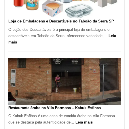
SP
Loja de Embalagens e Descartáveis no Taboão da Serra SP
O Lojão dos Descartáveis é a principal loja de embalagens e
descartáveis em Taboão da Serra, oferecendo variedade,…
Leia
:
mais
Loja
de
Embalagens
e
Descartáveis
no
Taboão
da
Serra
SP
Restaurante árabe na Vila Formosa – Kabuk Esfihas
O Kabuk Esfihas é uma casa de comida árabe na Vila Formosa
:
que se destaca pela autenticidade de…
Leia mais
Restaurante