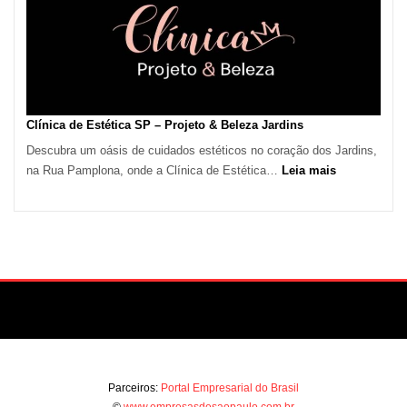
São
Paulo
Impulsiona
Demanda
por
Serviços
Clínica de Estética SP – Projeto & Beleza Jardins
de
Descubra um oásis de cuidados estéticos no coração dos Jardins,
Refrigeração
:
na Rua Pamplona, onde a Clínica de Estética…
Leia mais
Clínica
de
Estética
SP
–
Projeto
&
Beleza
Jardins
Parceiros:
Portal Empresarial do Brasil
©
www.empresasdesaopaulo.com.br