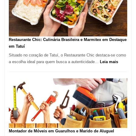
Paulo
com
Lasertera
Restaurante Chic: Culinária Brasileira e Marmitex em Destaque
em Tatuí
Situado no coração de Tatuí, o Restaurante Chic destaca-se como
:
a escolha ideal para quem busca a autenticidade…
Leia mais
Restauran
Chic:
Culinária
Brasileira
e
Marmitex
em
Destaque
em
Tatuí
Montador de Móveis em Guarulhos e Marido de Aluguel