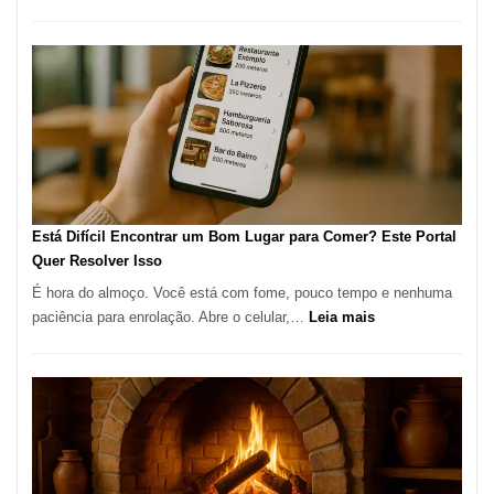
Cocoba
Restaura
onde
encontra
e
como
reservar
em
São
Paulo
Está Difícil Encontrar um Bom Lugar para Comer? Este Portal
Quer Resolver Isso
É hora do almoço. Você está com fome, pouco tempo e nenhuma
:
paciência para enrolação. Abre o celular,…
Leia mais
Está
Difícil
Encontrar
um
Bom
Lugar
para