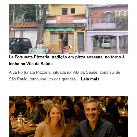
de
Manga
Se
Tornou
Um
dos
Restaurantes
Mais
Icônicos
La Fortunata Pizzaria: tradição em pizza artesanal no forno à
de
lenha na Vila da Saúde
Pinheiros
A La Fortunata Pizzaria, situada na Vila da Saúde, zona sul de
:
São Paulo, tornou-se um dos grandes…
Leia mais
La
Fortunata
Pizzaria:
tradição
em
pizza
artesanal
no