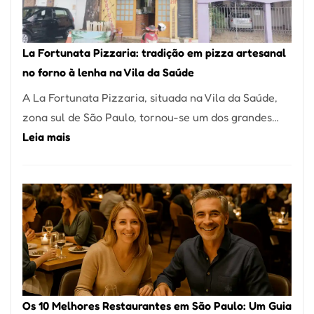
Um
dos
Restaurantes
La Fortunata Pizzaria: tradição em pizza artesanal
Mais
no forno à lenha na Vila da Saúde
Icônicos
A La Fortunata Pizzaria, situada na Vila da Saúde,
de
zona sul de São Paulo, tornou-se um dos grandes…
Pinheiros
:
Leia mais
La
Fortunata
Pizzaria:
tradição
em
pizza
artesanal
no
Os 10 Melhores Restaurantes em São Paulo: Um Guia
forno