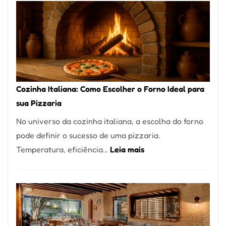
Encontrar
um
Bom
Lugar
para
Comer?
Cozinha Italiana: Como Escolher o Forno Ideal para
Este
sua Pizzaria
Portal
No universo da cozinha italiana, a escolha do forno
Quer
pode definir o sucesso de uma pizzaria.
Resolver
:
Temperatura, eficiência…
Leia mais
Isso
Cozinha
Italiana:
Como
Escolher
o