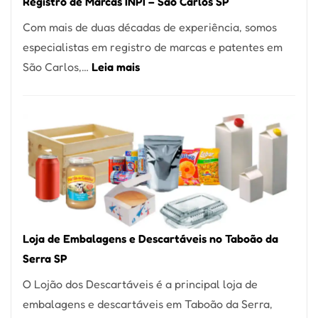
Registro de Marcas INPI – São Carlos SP
Coração
Com mais de duas décadas de experiência, somos
do
especialistas em registro de marcas e patentes em
Itaim
:
São Carlos,…
Leia mais
Bibi
Registro
de
Marcas
INPI
–
São
Carlos
SP
Loja de Embalagens e Descartáveis no Taboão da
Serra SP
O Lojão dos Descartáveis é a principal loja de
embalagens e descartáveis em Taboão da Serra,