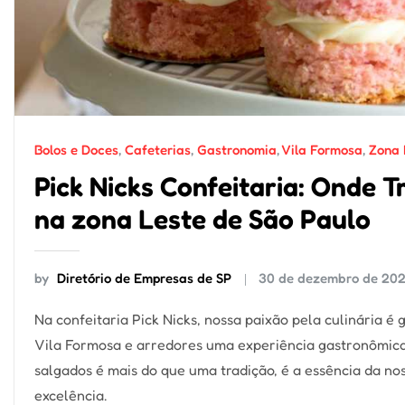
Bolos e Doces
,
Cafeterias
,
Gastronomia
,
Vila Formosa
,
Zona 
Pick Nicks Confeitaria: Onde 
na zona Leste de São Paulo
by
Diretório de Empresas de SP
30 de dezembro de 20
Na confeitaria Pick Nicks, nossa paixão pela culinária 
Vila Formosa e arredores uma experiência gastronômica 
salgados é mais do que uma tradição, é a essência da no
excelência.