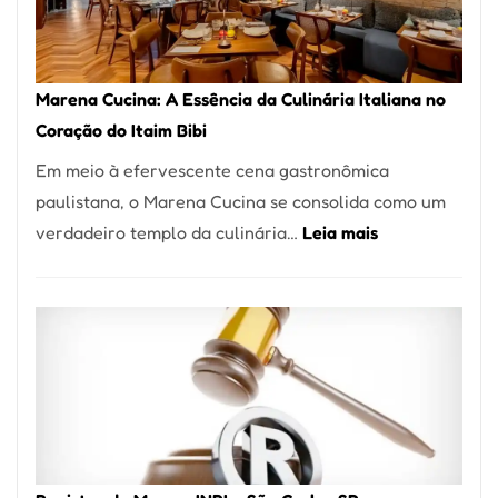
Forno
Ideal
para
Marena Cucina: A Essência da Culinária Italiana no
sua
Coração do Itaim Bibi
Pizzaria
Em meio à efervescente cena gastronômica
paulistana, o Marena Cucina se consolida como um
:
verdadeiro templo da culinária…
Leia mais
Marena
Cucina:
A
Essência
da
Culinária
Italiana
no