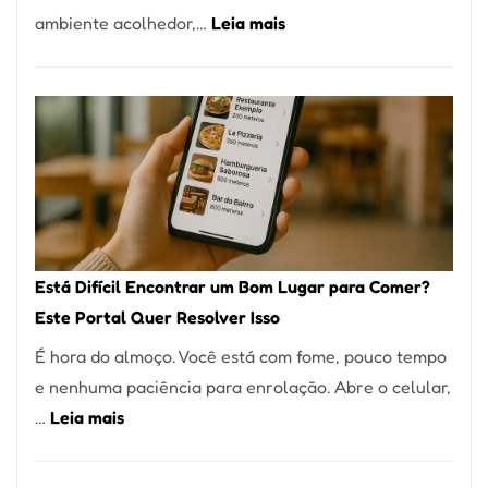
:
ambiente acolhedor,…
Leia mais
Alta
Cocobambu
Gastronomia
Restaurantes:
onde
encontrar
e
como
reservar
em
Está Difícil Encontrar um Bom Lugar para Comer?
São
Este Portal Quer Resolver Isso
Paulo
É hora do almoço. Você está com fome, pouco tempo
e nenhuma paciência para enrolação. Abre o celular,
:
…
Leia mais
Está
Difícil