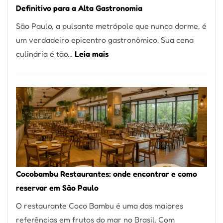
Definitivo para a Alta Gastronomia
à
São Paulo, a pulsante metrópole que nunca dorme, é
lenha
um verdadeiro epicentro gastronômico. Sua cena
na
:
culinária é tão…
Leia mais
Vila
Os
da
10
Saúde
Melhores
Restaurantes
em
São
Paulo:
Um
Cocobambu Restaurantes: onde encontrar e como
Guia
reservar em São Paulo
Definitivo
O restaurante Coco Bambu é uma das maiores
para
referências em frutos do mar no Brasil. Com
a