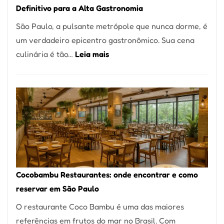
Definitivo para a Alta Gastronomia
à
São Paulo, a pulsante metrópole que nunca dorme, é
lenha
um verdadeiro epicentro gastronômico. Sua cena
na
:
culinária é tão…
Leia mais
Vila
Os
da
10
Saúde
Melhores
Restaurantes
em
São
Paulo:
Um
Cocobambu Restaurantes: onde encontrar e como
Guia
reservar em São Paulo
Definitivo
O restaurante Coco Bambu é uma das maiores
para
referências em frutos do mar no Brasil. Com
a