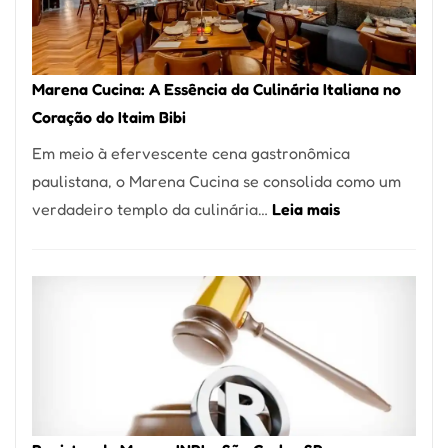
Forno
Ideal
para
Marena Cucina: A Essência da Culinária Italiana no
sua
Coração do Itaim Bibi
Pizzaria
Em meio à efervescente cena gastronômica
paulistana, o Marena Cucina se consolida como um
:
verdadeiro templo da culinária…
Leia mais
Marena
Cucina:
A
Essência
da
Culinária
Italiana
no