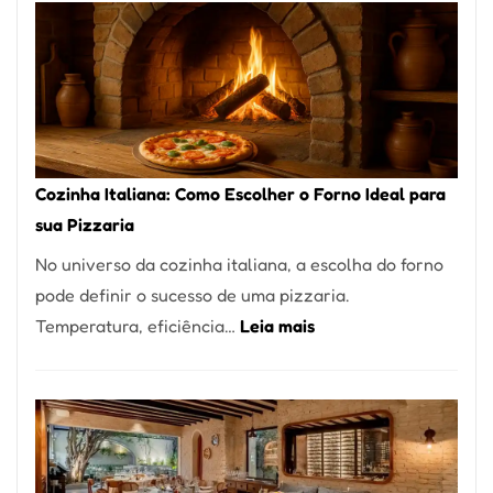
Encontrar
um
Bom
Lugar
para
Comer?
Cozinha Italiana: Como Escolher o Forno Ideal para
Este
sua Pizzaria
Portal
No universo da cozinha italiana, a escolha do forno
Quer
pode definir o sucesso de uma pizzaria.
Resolver
:
Temperatura, eficiência…
Leia mais
Isso
Cozinha
Italiana:
Como
Escolher
o