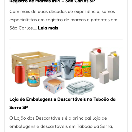
Registro de Marcas INPI – São Carlos SP
Coração
Com mais de duas décadas de experiência, somos
do
especialistas em registro de marcas e patentes em
Itaim
:
São Carlos,…
Leia mais
Bibi
Registro
de
Marcas
INPI
–
São
Carlos
SP
Loja de Embalagens e Descartáveis no Taboão da
Serra SP
O Lojão dos Descartáveis é a principal loja de
embalagens e descartáveis em Taboão da Serra,