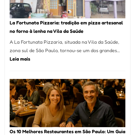
Um
dos
Restaurantes
La Fortunata Pizzaria: tradição em pizza artesanal
Mais
no forno à lenha na Vila da Saúde
Icônicos
A La Fortunata Pizzaria, situada na Vila da Saúde,
de
zona sul de São Paulo, tornou-se um dos grandes…
Pinheiros
:
Leia mais
La
Fortunata
Pizzaria:
tradição
em
pizza
artesanal
no
Os 10 Melhores Restaurantes em São Paulo: Um Guia
forno