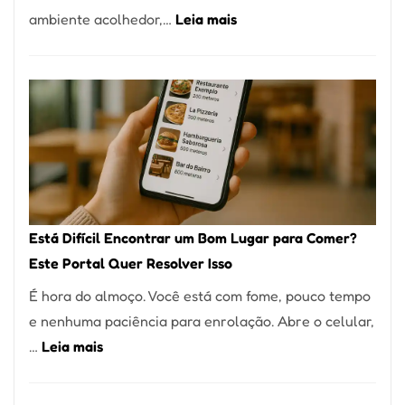
:
ambiente acolhedor,…
Leia mais
Alta
Cocobambu
Gastronomia
Restaurantes:
onde
encontrar
e
como
reservar
em
Está Difícil Encontrar um Bom Lugar para Comer?
São
Este Portal Quer Resolver Isso
Paulo
É hora do almoço. Você está com fome, pouco tempo
e nenhuma paciência para enrolação. Abre o celular,
:
…
Leia mais
Está
Difícil