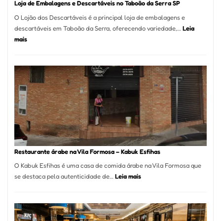
Loja de Embalagens e Descartáveis no Taboão da Serra SP
O Lojão dos Descartáveis é a principal loja de embalagens e
descartáveis em Taboão da Serra, oferecendo variedade,…
Leia
:
mais
Loja
de
Embalagens
e
Descartáveis
no
Taboão
da
Serra
SP
Restaurante árabe na Vila Formosa – Kabuk Esfihas
O Kabuk Esfihas é uma casa de comida árabe na Vila Formosa que
:
se destaca pela autenticidade de…
Leia mais
Restaurante
árabe
na
Vila