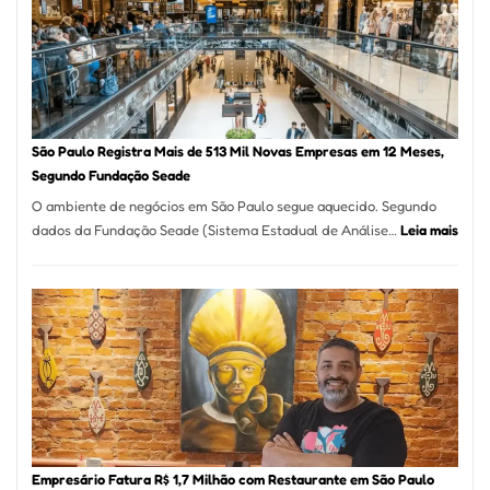
Formosa
–
Kabuk
Esfihas
São Paulo Registra Mais de 513 Mil Novas Empresas em 12 Meses,
Segundo Fundação Seade
O ambiente de negócios em São Paulo segue aquecido. Segundo
:
dados da Fundação Seade (Sistema Estadual de Análise…
Leia mais
São
Paul
Regi
Mais
de
513
Mil
Nova
Empr
em
Empresário Fatura R$ 1,7 Milhão com Restaurante em São Paulo