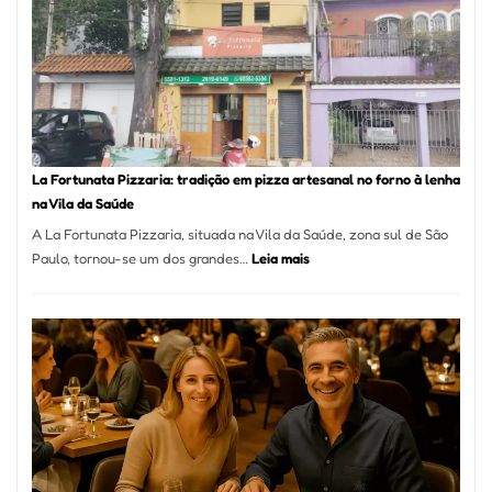
Se
Torno
Um
dos
Resta
Mais
Icôni
La Fortunata Pizzaria: tradição em pizza artesanal no forno à lenha
de
na Vila da Saúde
Pinhe
A La Fortunata Pizzaria, situada na Vila da Saúde, zona sul de São
:
Paulo, tornou-se um dos grandes…
Leia mais
La
Fortunata
Pizzaria:
tradição
em
pizza
artesanal
no
forno