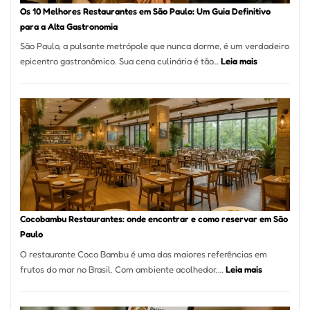
à
Os 10 Melhores Restaurantes em São Paulo: Um Guia Definitivo
lenha
para a Alta Gastronomia
na
São Paulo, a pulsante metrópole que nunca dorme, é um verdadeiro
Vila
:
epicentro gastronômico. Sua cena culinária é tão…
Leia mais
da
Os
Saúde
10
Melhores
Restaurante
em
São
Paulo:
Um
Guia
Definitivo
Cocobambu Restaurantes: onde encontrar e como reservar em São
para
Paulo
a
O restaurante Coco Bambu é uma das maiores referências em
Alta
:
frutos do mar no Brasil. Com ambiente acolhedor,…
Leia mais
Gastronomia
Cocobambu
Restaurante