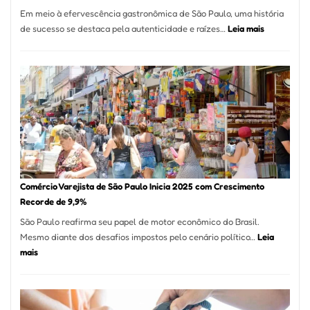
12
Em meio à efervescência gastronômica de São Paulo, uma história
Mese
:
de sucesso se destaca pela autenticidade e raízes…
Leia mais
Segu
Empresário
Fund
Fatura
Sead
R$
1,7
Milhão
com
Restaurant
em
São
Paulo
Comércio Varejista de São Paulo Inicia 2025 com Crescimento
Recorde de 9,9%
São Paulo reafirma seu papel de motor econômico do Brasil.
Mesmo diante dos desafios impostos pelo cenário político…
Leia
:
mais
Comércio
Varejista
de