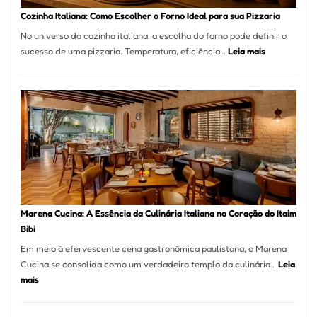
Portal
Cozinha Italiana: Como Escolher o Forno Ideal para sua Pizzaria
Quer
No universo da cozinha italiana, a escolha do forno pode definir o
Resolver
:
sucesso de uma pizzaria. Temperatura, eficiência…
Leia mais
Isso
Cozinha
Italiana:
Como
Escolher
o
Forno
Ideal
para
sua
Pizzaria
Marena Cucina: A Essência da Culinária Italiana no Coração do Itaim
Bibi
Em meio à efervescente cena gastronômica paulistana, o Marena
Cucina se consolida como um verdadeiro templo da culinária…
Leia
:
mais
Marena
Cucina: