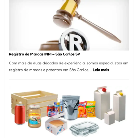
A
Essência
da
Culinária
Italiana
no
Coração
do
Registro de Marcas INPI – São Carlos SP
Itaim
Com mais de duas décadas de experiência, somos especialistas em
Bibi
:
registro de marcas e patentes em São Carlos,…
Leia mais
Registro
de
Marcas
INPI
–
São
Carlos
SP