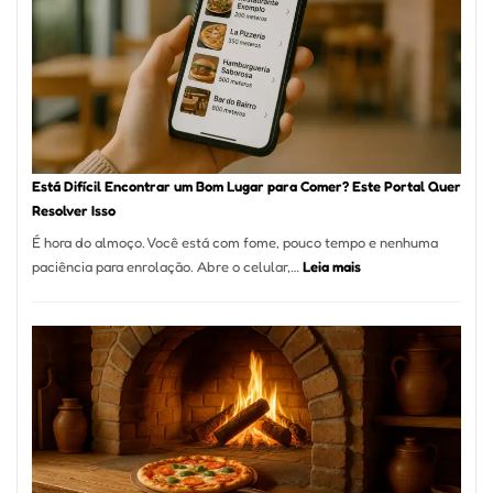
onde
encontrar
e
como
reservar
em
São
Paulo
Está Difícil Encontrar um Bom Lugar para Comer? Este Portal Quer
Resolver Isso
É hora do almoço. Você está com fome, pouco tempo e nenhuma
:
paciência para enrolação. Abre o celular,…
Leia mais
Está
Difícil
Encontrar
um
Bom
Lugar
para
Comer?
Este