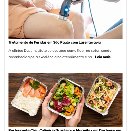
São
Paulo
Inicia
2025
com
Crescimento
Recorde
Tratamento de Feridas em São Paulo com Laserterapia
de
A clínica Dust Institute se destaca como líder no setor, sendo
9,9%
:
reconhecida pela excelência no atendimento e na…
Leia mais
Tratamento
de
Feridas
em
São
Paulo
com
Laserterapi
Restaurante Chic: Culinária Brasileira e Marmitex em Destaque em