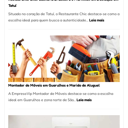
Tatuí
Situado no coração de Tatuí, o Restaurante Chic destaca-se como a
:
escolha ideal para quem busca a autenticidade…
Leia mais
Restaurante
Chic:
Culinária
Brasileira
e
Marmitex
em
Destaque
em
Tatuí
Montador de Móveis em Guarulhos e Marido de Aluguel
A Empresa Vip Montador de Móveis destaca-se como a escolha
:
ideal em Guarulhos e zona norte de São…
Leia mais
Montador
de
Móveis
em