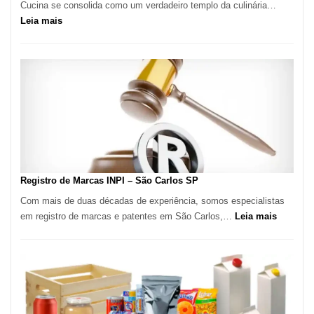
Cucina se consolida como um verdadeiro templo da culinária…
:
Leia mais
Marena
Cucina:
A
Essência
da
Culinária
Italiana
no
Coração
do
Registro de Marcas INPI – São Carlos SP
Itaim
Com mais de duas décadas de experiência, somos especialistas
Bibi
:
em registro de marcas e patentes em São Carlos,…
Leia mais
Registro
de
Marcas
INPI
–
São