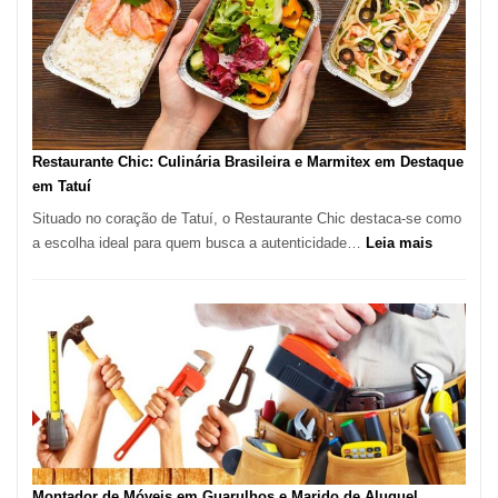
São
Paulo
com
Lasertera
Restaurante Chic: Culinária Brasileira e Marmitex em Destaque
em Tatuí
Situado no coração de Tatuí, o Restaurante Chic destaca-se como
:
a escolha ideal para quem busca a autenticidade…
Leia mais
Restauran
Chic:
Culinária
Brasileira
e
Marmitex
em
Destaque
em
Tatuí
Montador de Móveis em Guarulhos e Marido de Aluguel