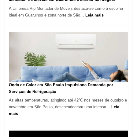
A Empresa Vip Montador de Móveis destaca-se como a escolha
:
ideal em Guarulhos e zona norte de São…
Leia mais
Montador
de
Móveis
em
Guarulhos
e
Marido
de
Aluguel
Onda de Calor em São Paulo Impulsiona Demanda por
Serviços de Refrigeração
As altas temperaturas, atingindo até 42ºC nos meses de outubro e
novembro em São Paulo, desencadearam uma intensa…
Leia
:
mais
Onda
de
Calor