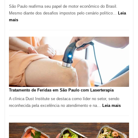
São Paulo reafirma seu papel de motor econômico do Brasil.
Mesmo diante dos desafios impostos pelo cenário político…
Leia
:
mais
Comércio
Varejista
de
São
Paulo
Inicia
2025
com
Crescimento
Recorde
Tratamento de Feridas em São Paulo com Laserterapia
de
A clínica Dust Institute se destaca como líder no setor, sendo
9,9%
:
reconhecida pela excelência no atendimento e na…
Leia mais
Tratamen
de
Feridas
em