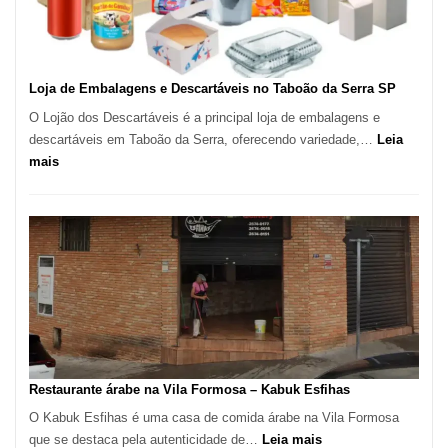
Carlos
SP
Loja de Embalagens e Descartáveis no Taboão da Serra SP
O Lojão dos Descartáveis é a principal loja de embalagens e
descartáveis em Taboão da Serra, oferecendo variedade,…
Leia
:
mais
Loja
de
Embalagens
e
Descartáveis
no
Taboão
da
Serra
SP
Restaurante árabe na Vila Formosa – Kabuk Esfihas
O Kabuk Esfihas é uma casa de comida árabe na Vila Formosa
:
que se destaca pela autenticidade de…
Leia mais