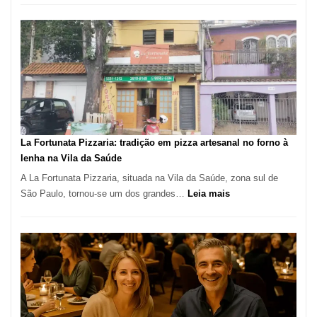
de
Manga
Se
Tornou
Um
dos
Restaurantes
Mais
Icônicos
La Fortunata Pizzaria: tradição em pizza artesanal no forno à
de
lenha na Vila da Saúde
Pinheiros
A La Fortunata Pizzaria, situada na Vila da Saúde, zona sul de
:
São Paulo, tornou-se um dos grandes…
Leia mais
La
Fortunata
Pizzaria:
tradição
em
pizza
artesanal