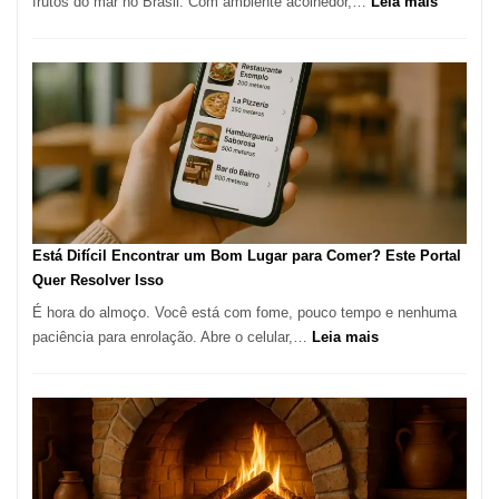
:
frutos do mar no Brasil. Com ambiente acolhedor,…
Leia mais
Gastronomia
Cocoba
Restaura
onde
encontra
e
como
reservar
em
São
Paulo
Está Difícil Encontrar um Bom Lugar para Comer? Este Portal
Quer Resolver Isso
É hora do almoço. Você está com fome, pouco tempo e nenhuma
:
paciência para enrolação. Abre o celular,…
Leia mais
Está
Difícil
Encontrar
um
Bom
Lugar