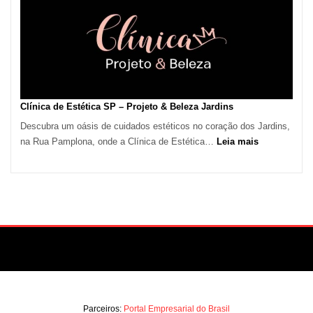
em
São
Paulo
Impulsiona
Demanda
por
Serviços
Clínica de Estética SP – Projeto & Beleza Jardins
de
Descubra um oásis de cuidados estéticos no coração dos Jardins,
Refrigeração
:
na Rua Pamplona, onde a Clínica de Estética…
Leia mais
Clínica
de
Estética
SP
–
Projeto
&
Beleza
Jardins
Parceiros:
Portal Empresarial do Brasil