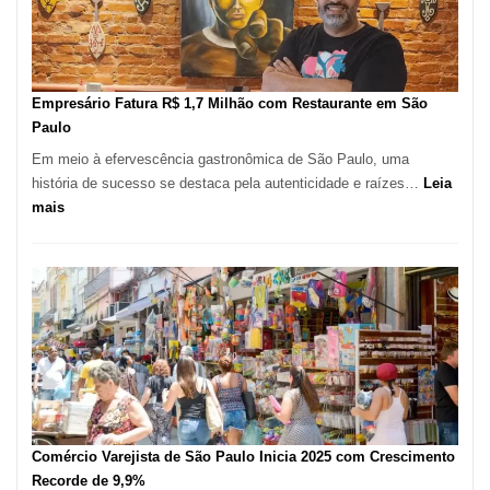
Mil
Novas
Empresas
em
Empresário Fatura R$ 1,7 Milhão com Restaurante em São
12
Paulo
Meses,
Em meio à efervescência gastronômica de São Paulo, uma
Segundo
história de sucesso se destaca pela autenticidade e raízes…
Leia
Fundação
:
mais
Seade
Empresário
Fatura
R$
1,7
Milhão
com
Restaurante
em
São
Paulo
Comércio Varejista de São Paulo Inicia 2025 com Crescimento
Recorde de 9,9%