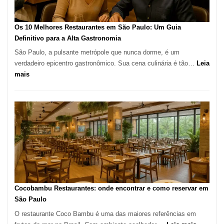
no
forno
à
Os 10 Melhores Restaurantes em São Paulo: Um Guia
lenha
Definitivo para a Alta Gastronomia
na
São Paulo, a pulsante metrópole que nunca dorme, é um
Vila
verdadeiro epicentro gastronômico. Sua cena culinária é tão…
Leia
da
:
mais
Saúde
Os
10
Melhores
Restaurantes
em
São
Paulo:
Um
Guia
Definitivo
Cocobambu Restaurantes: onde encontrar e como reservar em
para
São Paulo
a
O restaurante Coco Bambu é uma das maiores referências em
Alta