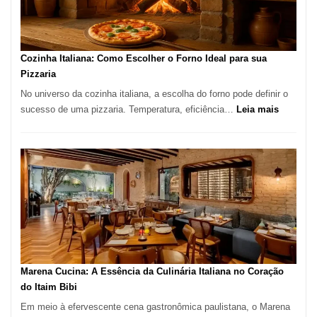
para
Comer?
Este
Portal
Cozinha Italiana: Como Escolher o Forno Ideal para sua
Quer
Pizzaria
Resolver
No universo da cozinha italiana, a escolha do forno pode definir o
Isso
:
sucesso de uma pizzaria. Temperatura, eficiência…
Leia mais
Cozinha
Italiana:
Como
Escolher
o
Forno
Ideal
para
sua
Pizzaria
Marena Cucina: A Essência da Culinária Italiana no Coração
do Itaim Bibi
Em meio à efervescente cena gastronômica paulistana, o Marena