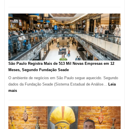
Restaurante
árabe
na
Vila
Formosa
–
Kabuk
Esfihas
São Paulo Registra Mais de 513 Mil Novas Empresas em 12
Meses, Segundo Fundação Seade
O ambiente de negócios em São Paulo segue aquecido. Segundo
dados da Fundação Seade (Sistema Estadual de Análise…
Leia
:
mais
São
Paulo
Registra
Mais
de
513