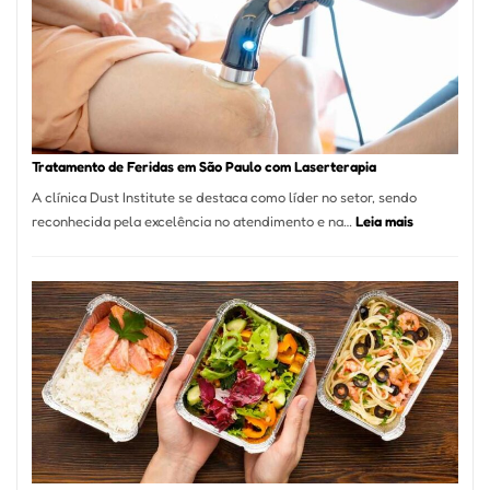
São
Paulo
Inicia
2025
com
Crescimento
Recorde
Tratamento de Feridas em São Paulo com Laserterapia
de
A clínica Dust Institute se destaca como líder no setor, sendo
9,9%
:
reconhecida pela excelência no atendimento e na…
Leia mais
Tratamento
de
Feridas
em
São
Paulo
com
Laserterapi