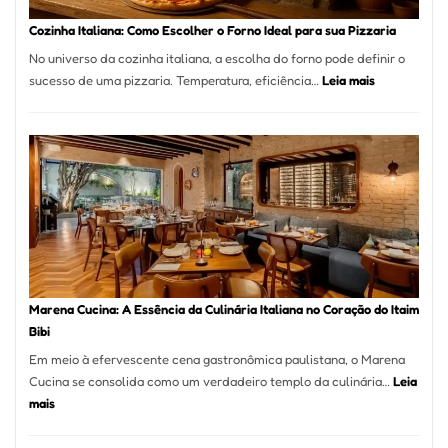
Portal
Cozinha Italiana: Como Escolher o Forno Ideal para sua Pizzaria
Quer
No universo da cozinha italiana, a escolha do forno pode definir o
Resolver
:
sucesso de uma pizzaria. Temperatura, eficiência…
Leia mais
Isso
Cozinha
Italiana:
Como
Escolher
o
Forno
Ideal
para
sua
Pizzaria
Marena Cucina: A Essência da Culinária Italiana no Coração do Itaim
Bibi
Em meio à efervescente cena gastronômica paulistana, o Marena
Cucina se consolida como um verdadeiro templo da culinária…
Leia
:
mais
Marena
Cucina: