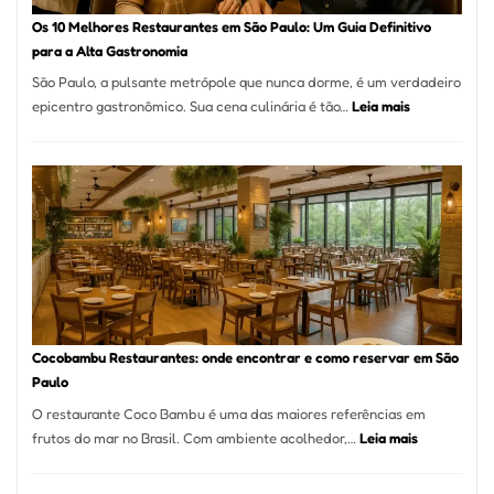
à
Os 10 Melhores Restaurantes em São Paulo: Um Guia Definitivo
lenha
para a Alta Gastronomia
na
São Paulo, a pulsante metrópole que nunca dorme, é um verdadeiro
Vila
:
epicentro gastronômico. Sua cena culinária é tão…
Leia mais
da
Os
Saúde
10
Melhores
Restaurante
em
São
Paulo:
Um
Guia
Definitivo
Cocobambu Restaurantes: onde encontrar e como reservar em São
para
Paulo
a
O restaurante Coco Bambu é uma das maiores referências em
Alta
:
frutos do mar no Brasil. Com ambiente acolhedor,…
Leia mais
Gastronomia
Cocobambu
Restaurante