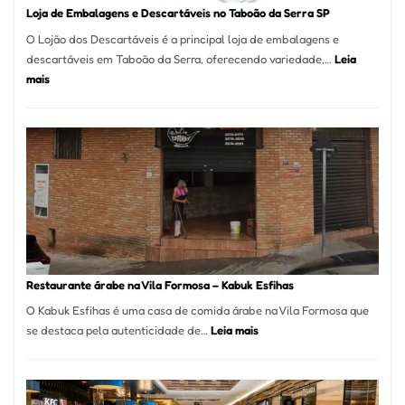
Loja de Embalagens e Descartáveis no Taboão da Serra SP
O Lojão dos Descartáveis é a principal loja de embalagens e
descartáveis em Taboão da Serra, oferecendo variedade,…
Leia
:
mais
Loja
de
Embalagens
e
Descartáveis
no
Taboão
da
Serra
SP
Restaurante árabe na Vila Formosa – Kabuk Esfihas
O Kabuk Esfihas é uma casa de comida árabe na Vila Formosa que
:
se destaca pela autenticidade de…
Leia mais
Restaurante
árabe
na