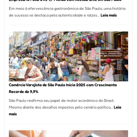
12
Em meio à efervescência gastronômica de São Paulo, uma história
Mese
:
de sucesso se destaca pela autenticidade e raízes…
Leia mais
Segu
Empresário
Fund
Fatura
Sead
R$
1,7
Milhão
com
Restaurant
em
São
Paulo
Comércio Varejista de São Paulo Inicia 2025 com Crescimento
Recorde de 9,9%
São Paulo reafirma seu papel de motor econômico do Brasil.
Mesmo diante dos desafios impostos pelo cenário político…
Leia
:
mais
Comércio
Varejista
de