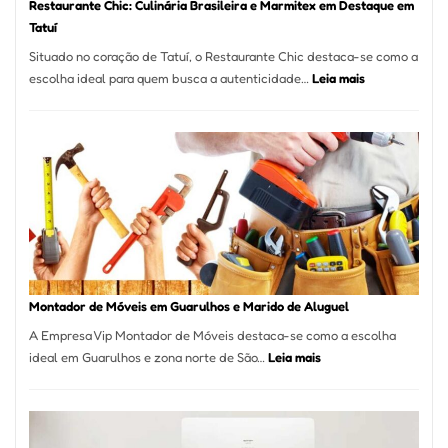
Restaurante Chic: Culinária Brasileira e Marmitex em Destaque em
Tatuí
Situado no coração de Tatuí, o Restaurante Chic destaca-se como a
:
escolha ideal para quem busca a autenticidade…
Leia mais
Restaurante
Chic:
Culinária
Brasileira
e
Marmitex
em
Destaque
em
Tatuí
Montador de Móveis em Guarulhos e Marido de Aluguel
A Empresa Vip Montador de Móveis destaca-se como a escolha
:
ideal em Guarulhos e zona norte de São…
Leia mais
Montador
de
Móveis
em