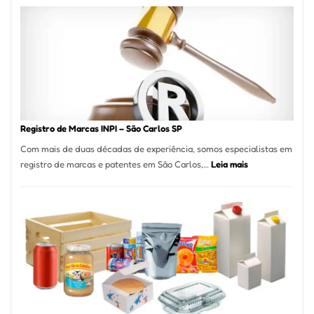
A
Essência
da
Culinária
Italiana
no
Coração
do
Registro de Marcas INPI – São Carlos SP
Itaim
Com mais de duas décadas de experiência, somos especialistas em
Bibi
:
registro de marcas e patentes em São Carlos,…
Leia mais
Registro
de
Marcas
INPI
–
São
Carlos
SP