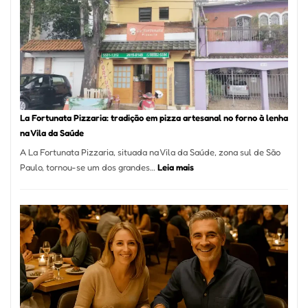
Mang
Se
Torno
Um
dos
Resta
Mais
Icôni
La Fortunata Pizzaria: tradição em pizza artesanal no forno à lenha
de
na Vila da Saúde
Pinhe
A La Fortunata Pizzaria, situada na Vila da Saúde, zona sul de São
:
Paulo, tornou-se um dos grandes…
Leia mais
La
Fortunata
Pizzaria:
tradição
em
pizza
artesanal
no
forno