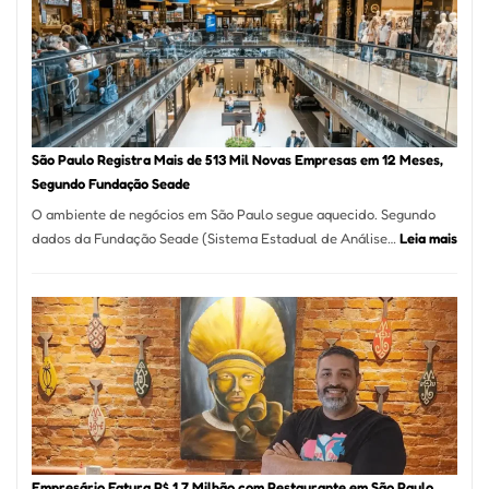
Vila
Formosa
–
Kabuk
Esfihas
São Paulo Registra Mais de 513 Mil Novas Empresas em 12 Meses,
Segundo Fundação Seade
O ambiente de negócios em São Paulo segue aquecido. Segundo
:
dados da Fundação Seade (Sistema Estadual de Análise…
Leia mais
São
Paul
Regi
Mais
de
513
Mil
Nova
Empr
em
Empresário Fatura R$ 1,7 Milhão com Restaurante em São Paulo