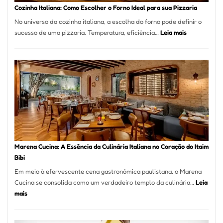
Portal
Cozinha Italiana: Como Escolher o Forno Ideal para sua Pizzaria
Quer
No universo da cozinha italiana, a escolha do forno pode definir o
Resolver
:
sucesso de uma pizzaria. Temperatura, eficiência…
Leia mais
Isso
Cozinha
Italiana:
Como
Escolher
o
Forno
Ideal
para
sua
Pizzaria
Marena Cucina: A Essência da Culinária Italiana no Coração do Itaim
Bibi
Em meio à efervescente cena gastronômica paulistana, o Marena
Cucina se consolida como um verdadeiro templo da culinária…
Leia
:
mais
Marena
Cucina: