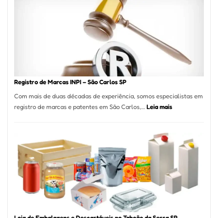
A
Essência
da
Culinária
Italiana
no
Coração
do
Registro de Marcas INPI – São Carlos SP
Itaim
Com mais de duas décadas de experiência, somos especialistas em
Bibi
:
registro de marcas e patentes em São Carlos,…
Leia mais
Registro
de
Marcas
INPI
–
São
Carlos
SP
Loja de Embalagens e Descartáveis no Taboão da Serra SP