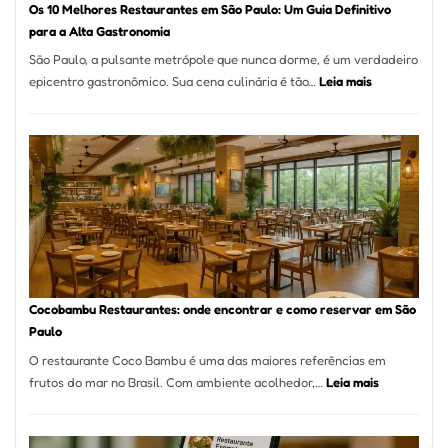
Os 10 Melhores Restaurantes em São Paulo: Um Guia Definitivo
lenha
para a Alta Gastronomia
na
São Paulo, a pulsante metrópole que nunca dorme, é um verdadeiro
Vila
:
epicentro gastronômico. Sua cena culinária é tão…
Leia mais
da
Os
Saúde
10
Melhores
Restaurante
em
São
Paulo:
Um
Guia
Definitivo
Cocobambu Restaurantes: onde encontrar e como reservar em São
para
Paulo
a
O restaurante Coco Bambu é uma das maiores referências em
Alta
:
frutos do mar no Brasil. Com ambiente acolhedor,…
Leia mais
Gastronomia
Cocobambu
Restaurante
onde