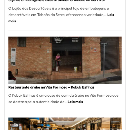
O Lojão dos Descartáveis é a principal loja de embalagens e
descartáveis em Taboão da Serra, oferecendo variedade,…
Leia
:
mais
Loja
de
Embalagens
e
Descartáveis
no
Taboão
da
Serra
SP
Restaurante árabe na Vila Formosa – Kabuk Esfihas
O Kabuk Esfihas é uma casa de comida árabe na Vila Formosa que
:
se destaca pela autenticidade de…
Leia mais
Restaurante
árabe
na
Vila