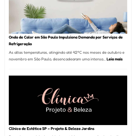
Guarulhos
e
Marido
de
Aluguel
Onda de Calor em São Paulo Impulsiona Demanda por Serviços de
Refrigeração
As altas temperaturas, atingindo até 42ºC nos meses de outubro e
:
novembro em São Paulo, desencadearam uma intensa…
Leia mais
Onda
de
Calor
em
São
Paulo
Impulsi
Deman
por
Serviço
Clínica de Estética SP – Projeto & Beleza Jardins
de