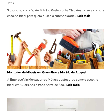
Tatuí
Situado no coração de Tatuí, o Restaurante Chic destaca-se como a
:
escolha ideal para quem busca a autenticidade…
Leia mais
Restaurante
Chic:
Culinária
Brasileira
e
Marmitex
em
Destaque
em
Tatuí
Montador de Móveis em Guarulhos e Marido de Aluguel
A Empresa Vip Montador de Móveis destaca-se como a escolha
:
ideal em Guarulhos e zona norte de São…
Leia mais
Montador
de
Móveis
em