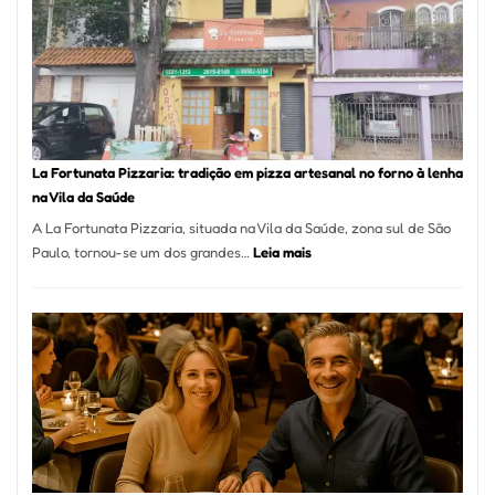
Se
Torno
Um
dos
Resta
Mais
Icôni
La Fortunata Pizzaria: tradição em pizza artesanal no forno à lenha
de
na Vila da Saúde
Pinhe
A La Fortunata Pizzaria, situada na Vila da Saúde, zona sul de São
:
Paulo, tornou-se um dos grandes…
Leia mais
La
Fortunata
Pizzaria:
tradição
em
pizza
artesanal
no
forno
à