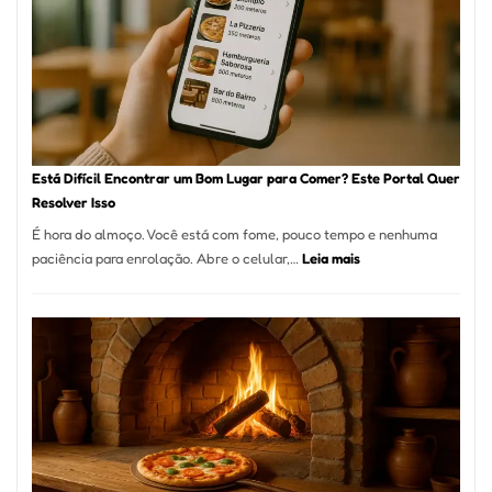
encontrar
e
como
reservar
em
São
Paulo
Está Difícil Encontrar um Bom Lugar para Comer? Este Portal Quer
Resolver Isso
É hora do almoço. Você está com fome, pouco tempo e nenhuma
:
paciência para enrolação. Abre o celular,…
Leia mais
Está
Difícil
Encontrar
um
Bom
Lugar
para
Comer?
Este