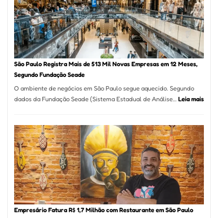
Formosa
–
Kabuk
Esfihas
São Paulo Registra Mais de 513 Mil Novas Empresas em 12 Meses,
Segundo Fundação Seade
O ambiente de negócios em São Paulo segue aquecido. Segundo
:
dados da Fundação Seade (Sistema Estadual de Análise…
Leia mais
São
Paul
Regi
Mais
de
513
Mil
Nova
Empr
em
Empresário Fatura R$ 1,7 Milhão com Restaurante em São Paulo
12