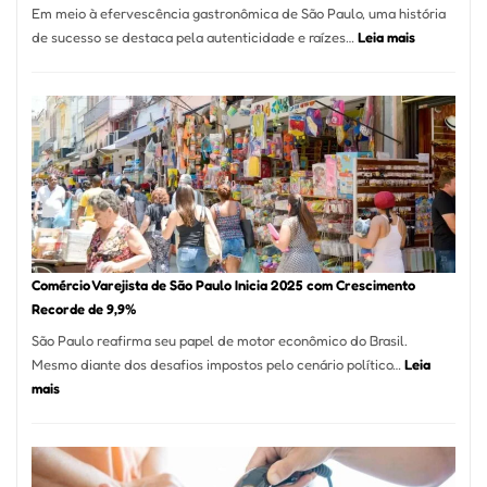
Em meio à efervescência gastronômica de São Paulo, uma história
Mese
:
de sucesso se destaca pela autenticidade e raízes…
Leia mais
Segu
Empresário
Fund
Fatura
Sead
R$
1,7
Milhão
com
Restaurant
em
São
Paulo
Comércio Varejista de São Paulo Inicia 2025 com Crescimento
Recorde de 9,9%
São Paulo reafirma seu papel de motor econômico do Brasil.
Mesmo diante dos desafios impostos pelo cenário político…
Leia
:
mais
Comércio
Varejista
de
São