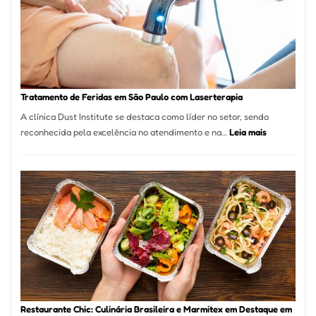
Paulo
Inicia
2025
com
Crescimento
Recorde
Tratamento de Feridas em São Paulo com Laserterapia
de
A clínica Dust Institute se destaca como líder no setor, sendo
9,9%
:
reconhecida pela excelência no atendimento e na…
Leia mais
Tratamento
de
Feridas
em
São
Paulo
com
Laserterapi
Restaurante Chic: Culinária Brasileira e Marmitex em Destaque em