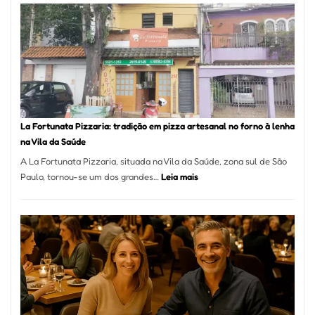
Mang
Se
Torno
Um
dos
Resta
Mais
Icôni
La Fortunata Pizzaria: tradição em pizza artesanal no forno à lenha
de
na Vila da Saúde
Pinhe
A La Fortunata Pizzaria, situada na Vila da Saúde, zona sul de São
:
Paulo, tornou-se um dos grandes…
Leia mais
La
Fortunata
Pizzaria:
tradição
em
pizza
artesanal
no