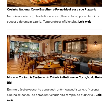
Este
Portal
Cozinha Italiana: Como Escolher o Forno Ideal para sua Pizzaria
Quer
No universo da cozinha italiana, a escolha do forno pode definir o
Resolver
:
sucesso de uma pizzaria. Temperatura, eficiência…
Leia mais
Isso
Cozinha
Italiana:
Como
Escolher
o
Forno
Ideal
para
sua
Pizzaria
Marena Cucina: A Essência da Culinária Italiana no Coração do Itaim
Bibi
Em meio à efervescente cena gastronômica paulistana, o Marena
Cucina se consolida como um verdadeiro templo da culinária…
Leia
:
mais
Marena