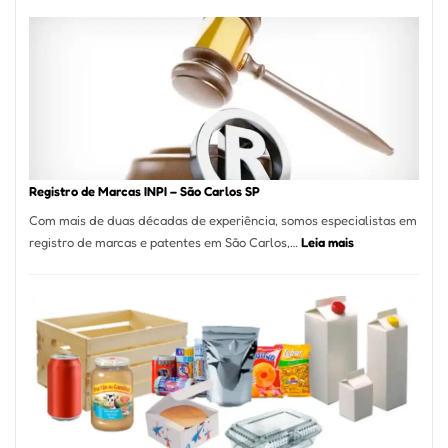
Cucina:
A
Essência
da
Culinária
Italiana
no
Coração
do
Registro de Marcas INPI – São Carlos SP
Itaim
Com mais de duas décadas de experiência, somos especialistas em
Bibi
:
registro de marcas e patentes em São Carlos,…
Leia mais
Registro
de
Marcas
INPI
–
São
Carlos
SP