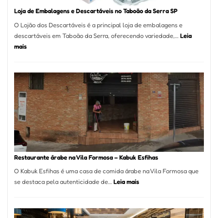
Loja de Embalagens e Descartáveis no Taboão da Serra SP
O Lojão dos Descartáveis é a principal loja de embalagens e
descartáveis em Taboão da Serra, oferecendo variedade,…
Leia
:
mais
Loja
de
Embalagens
e
Descartáveis
no
Taboão
da
Serra
SP
Restaurante árabe na Vila Formosa – Kabuk Esfihas
O Kabuk Esfihas é uma casa de comida árabe na Vila Formosa que
:
se destaca pela autenticidade de…
Leia mais
Restaurante
árabe
na