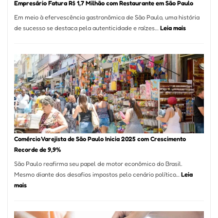
Empresário Fatura R$ 1,7 Milhão com Restaurante em São Paulo
12
Em meio à efervescência gastronômica de São Paulo, uma história
Mese
:
de sucesso se destaca pela autenticidade e raízes…
Leia mais
Segu
Empresário
Fund
Fatura
Sead
R$
1,7
Milhão
com
Restaurant
em
São
Paulo
Comércio Varejista de São Paulo Inicia 2025 com Crescimento
Recorde de 9,9%
São Paulo reafirma seu papel de motor econômico do Brasil.
Mesmo diante dos desafios impostos pelo cenário político…
Leia
:
mais
Comércio
Varejista
de