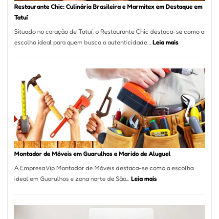
Restaurante Chic: Culinária Brasileira e Marmitex em Destaque em
Tatuí
Situado no coração de Tatuí, o Restaurante Chic destaca-se como a
:
escolha ideal para quem busca a autenticidade…
Leia mais
Restaurante
Chic:
Culinária
Brasileira
e
Marmitex
em
Destaque
em
Tatuí
Montador de Móveis em Guarulhos e Marido de Aluguel
A Empresa Vip Montador de Móveis destaca-se como a escolha
:
ideal em Guarulhos e zona norte de São…
Leia mais
Montador
de
Móveis