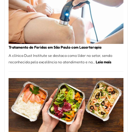
São
Paulo
Inicia
2025
com
Crescimento
Recorde
Tratamento de Feridas em São Paulo com Laserterapia
de
A clínica Dust Institute se destaca como líder no setor, sendo
9,9%
:
reconhecida pela excelência no atendimento e na…
Leia mais
Tratamento
de
Feridas
em
São
Paulo
com
Laserterapi