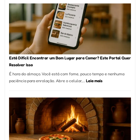
onde
encontrar
e
como
reservar
em
São
Paulo
Está Difícil Encontrar um Bom Lugar para Comer? Este Portal Quer
Resolver Isso
É hora do almoço. Você está com fome, pouco tempo e nenhuma
:
paciência para enrolação. Abre o celular,…
Leia mais
Está
Difícil
Encontrar
um
Bom
Lugar
para
Comer?