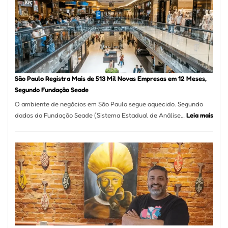
Vila
Formosa
–
Kabuk
Esfihas
São Paulo Registra Mais de 513 Mil Novas Empresas em 12 Meses,
Segundo Fundação Seade
O ambiente de negócios em São Paulo segue aquecido. Segundo
:
dados da Fundação Seade (Sistema Estadual de Análise…
Leia mais
São
Paul
Regi
Mais
de
513
Mil
Nova
Empr
em