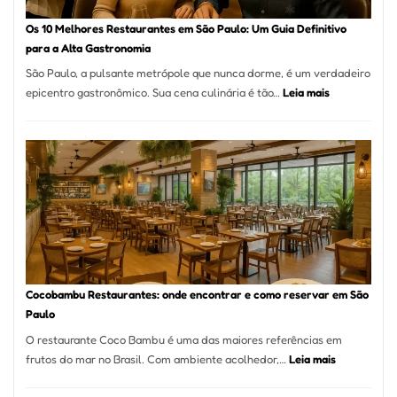
forno
à
Os 10 Melhores Restaurantes em São Paulo: Um Guia Definitivo
lenha
para a Alta Gastronomia
na
São Paulo, a pulsante metrópole que nunca dorme, é um verdadeiro
Vila
:
epicentro gastronômico. Sua cena culinária é tão…
Leia mais
da
Os
Saúde
10
Melhores
Restaurante
em
São
Paulo:
Um
Guia
Definitivo
Cocobambu Restaurantes: onde encontrar e como reservar em São
para
Paulo
a
O restaurante Coco Bambu é uma das maiores referências em
Alta
:
frutos do mar no Brasil. Com ambiente acolhedor,…
Leia mais
Gastronomia
Cocobambu
Restaurante