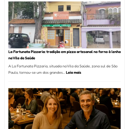
Mang
Se
Torno
Um
dos
Resta
Mais
Icôni
La Fortunata Pizzaria: tradição em pizza artesanal no forno à lenha
de
na Vila da Saúde
Pinhe
A La Fortunata Pizzaria, situada na Vila da Saúde, zona sul de São
:
Paulo, tornou-se um dos grandes…
Leia mais
La
Fortunata
Pizzaria:
tradição
em
pizza
artesanal
no