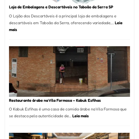
Loja de Embalagens e Descartáveis no Taboão da Serra SP
O Lojão dos Descartáveis é a principal loja de embalagens e
descartáveis em Taboão da Serra, oferecendo variedade,…
Leia
:
mais
Loja
de
Embalagens
e
Descartáveis
no
Taboão
da
Serra
SP
Restaurante árabe na Vila Formosa – Kabuk Esfihas
O Kabuk Esfihas é uma casa de comida árabe na Vila Formosa que
:
se destaca pela autenticidade de…
Leia mais
Restaurante
árabe
na