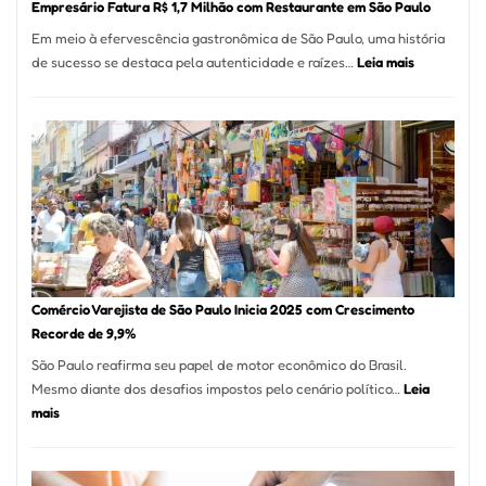
Empresário Fatura R$ 1,7 Milhão com Restaurante em São Paulo
12
Em meio à efervescência gastronômica de São Paulo, uma história
Mese
:
de sucesso se destaca pela autenticidade e raízes…
Leia mais
Segu
Empresário
Fund
Fatura
Sead
R$
1,7
Milhão
com
Restaurant
em
São
Paulo
Comércio Varejista de São Paulo Inicia 2025 com Crescimento
Recorde de 9,9%
São Paulo reafirma seu papel de motor econômico do Brasil.
Mesmo diante dos desafios impostos pelo cenário político…
Leia
:
mais
Comércio
Varejista
de