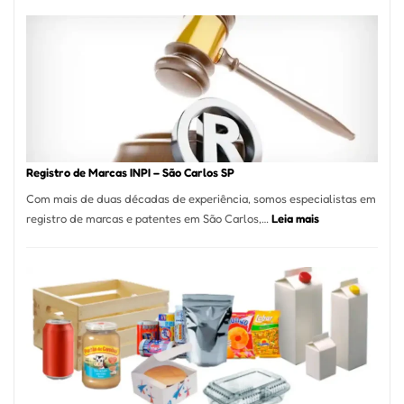
Cucina:
A
Essência
da
Culinária
Italiana
no
Coração
do
Registro de Marcas INPI – São Carlos SP
Itaim
Com mais de duas décadas de experiência, somos especialistas em
Bibi
:
registro de marcas e patentes em São Carlos,…
Leia mais
Registro
de
Marcas
INPI
–
São
Carlos
SP