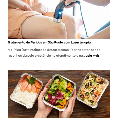
São
Paulo
Inicia
2025
com
Crescimento
Recorde
Tratamento de Feridas em São Paulo com Laserterapia
de
A clínica Dust Institute se destaca como líder no setor, sendo
9,9%
:
reconhecida pela excelência no atendimento e na…
Leia mais
Tratamento
de
Feridas
em
São
Paulo
com
Laserterapi