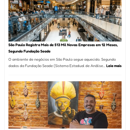
Vila
Formosa
–
Kabuk
Esfihas
São Paulo Registra Mais de 513 Mil Novas Empresas em 12 Meses,
Segundo Fundação Seade
O ambiente de negócios em São Paulo segue aquecido. Segundo
:
dados da Fundação Seade (Sistema Estadual de Análise…
Leia mais
São
Paul
Regi
Mais
de
513
Mil
Nova
Empr
em