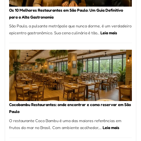
forno
à
Os 10 Melhores Restaurantes em São Paulo: Um Guia Definitivo
lenha
para a Alta Gastronomia
na
São Paulo, a pulsante metrópole que nunca dorme, é um verdadeiro
Vila
:
epicentro gastronômico. Sua cena culinária é tão…
Leia mais
da
Os
Saúde
10
Melhores
Restaurante
em
São
Paulo:
Um
Guia
Definitivo
Cocobambu Restaurantes: onde encontrar e como reservar em São
para
Paulo
a
O restaurante Coco Bambu é uma das maiores referências em
Alta
:
frutos do mar no Brasil. Com ambiente acolhedor,…
Leia mais
Gastronomia
Cocobambu
Restaurante