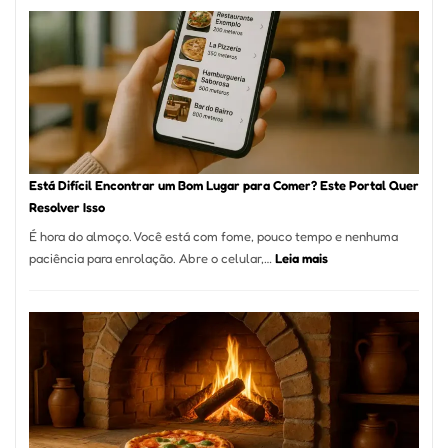
onde
encontrar
e
como
reservar
em
São
Paulo
Está Difícil Encontrar um Bom Lugar para Comer? Este Portal Quer
Resolver Isso
É hora do almoço. Você está com fome, pouco tempo e nenhuma
:
paciência para enrolação. Abre o celular,…
Leia mais
Está
Difícil
Encontrar
um
Bom
Lugar
para
Comer?