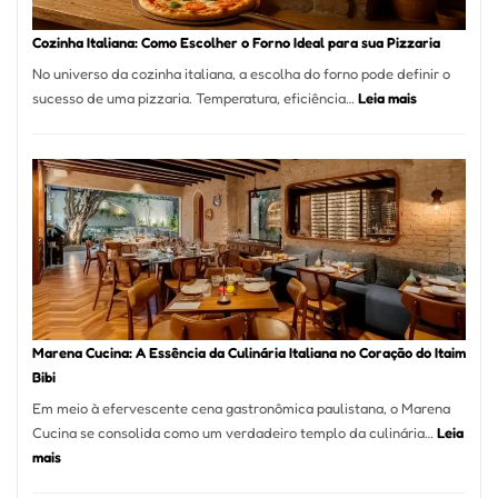
Este
Portal
Cozinha Italiana: Como Escolher o Forno Ideal para sua Pizzaria
Quer
No universo da cozinha italiana, a escolha do forno pode definir o
Resolver
:
sucesso de uma pizzaria. Temperatura, eficiência…
Leia mais
Isso
Cozinha
Italiana:
Como
Escolher
o
Forno
Ideal
para
sua
Pizzaria
Marena Cucina: A Essência da Culinária Italiana no Coração do Itaim
Bibi
Em meio à efervescente cena gastronômica paulistana, o Marena
Cucina se consolida como um verdadeiro templo da culinária…
Leia
:
mais
Marena