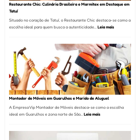
Restaurante Chic: Culinária Brasileira e Marmitex em Destaque em
Tatuí
Situado no coração de Tatuí, o Restaurante Chic destaca-se como a
:
escolha ideal para quem busca a autenticidade…
Leia mais
Restaurante
Chic:
Culinária
Brasileira
e
Marmitex
em
Destaque
em
Tatuí
Montador de Móveis em Guarulhos e Marido de Aluguel
A Empresa Vip Montador de Móveis destaca-se como a escolha
:
ideal em Guarulhos e zona norte de São…
Leia mais
Montador
de
Móveis