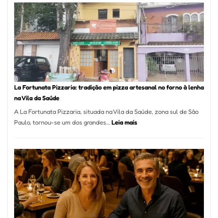
Mang
Se
Torno
Um
dos
Resta
Mais
Icôni
La Fortunata Pizzaria: tradição em pizza artesanal no forno à lenha
de
na Vila da Saúde
Pinhe
A La Fortunata Pizzaria, situada na Vila da Saúde, zona sul de São
:
Paulo, tornou-se um dos grandes…
Leia mais
La
Fortunata
Pizzaria:
tradição
em
pizza
artesanal
no