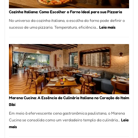
Este
Portal
Cozinha Italiana: Como Escolher o Forno Ideal para sua Pizzaria
Quer
No universo da cozinha italiana, a escolha do forno pode definir o
Resolver
:
sucesso de uma pizzaria. Temperatura, eficiência…
Leia mais
Isso
Cozinha
Italiana:
Como
Escolher
o
Forno
Ideal
para
sua
Pizzaria
Marena Cucina: A Essência da Culinária Italiana no Coração do Itaim
Bibi
Em meio à efervescente cena gastronômica paulistana, o Marena
Cucina se consolida como um verdadeiro templo da culinária…
Leia
:
mais
Marena