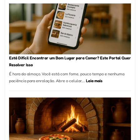
onde
encontrar
e
como
reservar
em
São
Paulo
Está Difícil Encontrar um Bom Lugar para Comer? Este Portal Quer
Resolver Isso
É hora do almoço. Você está com fome, pouco tempo e nenhuma
:
paciência para enrolação. Abre o celular,…
Leia mais
Está
Difícil
Encontrar
um
Bom
Lugar
para
Comer?