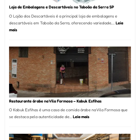
Loja de Embalagens e Descartáveis no Taboão da Serra SP
O Lojão dos Descartáveis é a principal loja de embalagens e
descartáveis em Taboão da Serra, oferecendo variedade,…
Leia
:
mais
Loja
de
Embalagens
e
Descartáveis
no
Taboão
da
Serra
SP
Restaurante árabe na Vila Formosa – Kabuk Esfihas
O Kabuk Esfihas é uma casa de comida árabe na Vila Formosa que
:
se destaca pela autenticidade de…
Leia mais
Restaurante
árabe
na