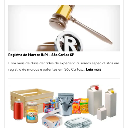
Cucina:
A
Essência
da
Culinária
Italiana
no
Coração
do
Registro de Marcas INPI – São Carlos SP
Itaim
Com mais de duas décadas de experiência, somos especialistas em
Bibi
:
registro de marcas e patentes em São Carlos,…
Leia mais
Registro
de
Marcas
INPI
–
São
Carlos
SP