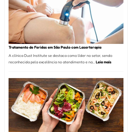
São
Paulo
Inicia
2025
com
Crescimento
Recorde
Tratamento de Feridas em São Paulo com Laserterapia
de
A clínica Dust Institute se destaca como líder no setor, sendo
9,9%
:
reconhecida pela excelência no atendimento e na…
Leia mais
Tratamento
de
Feridas
em
São
Paulo
com
Laserterapi