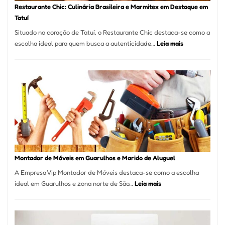
Restaurante Chic: Culinária Brasileira e Marmitex em Destaque em
Tatuí
Situado no coração de Tatuí, o Restaurante Chic destaca-se como a
:
escolha ideal para quem busca a autenticidade…
Leia mais
Restaurante
Chic:
Culinária
Brasileira
e
Marmitex
em
Destaque
em
Tatuí
Montador de Móveis em Guarulhos e Marido de Aluguel
A Empresa Vip Montador de Móveis destaca-se como a escolha
:
ideal em Guarulhos e zona norte de São…
Leia mais
Montador
de
Móveis