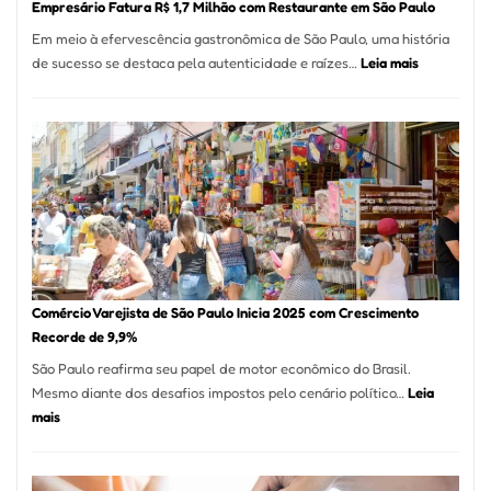
Empresário Fatura R$ 1,7 Milhão com Restaurante em São Paulo
12
Em meio à efervescência gastronômica de São Paulo, uma história
Mese
:
de sucesso se destaca pela autenticidade e raízes…
Leia mais
Segu
Empresário
Fund
Fatura
Sead
R$
1,7
Milhão
com
Restaurant
em
São
Paulo
Comércio Varejista de São Paulo Inicia 2025 com Crescimento
Recorde de 9,9%
São Paulo reafirma seu papel de motor econômico do Brasil.
Mesmo diante dos desafios impostos pelo cenário político…
Leia
:
mais
Comércio
Varejista
de