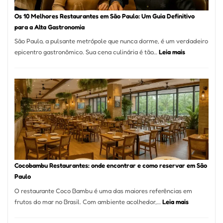
forno
à
Os 10 Melhores Restaurantes em São Paulo: Um Guia Definitivo
lenha
para a Alta Gastronomia
na
São Paulo, a pulsante metrópole que nunca dorme, é um verdadeiro
Vila
:
epicentro gastronômico. Sua cena culinária é tão…
Leia mais
da
Os
Saúde
10
Melhores
Restaurante
em
São
Paulo:
Um
Guia
Definitivo
Cocobambu Restaurantes: onde encontrar e como reservar em São
para
Paulo
a
O restaurante Coco Bambu é uma das maiores referências em
Alta
:
frutos do mar no Brasil. Com ambiente acolhedor,…
Leia mais
Gastronomia
Cocobambu
Restaurante