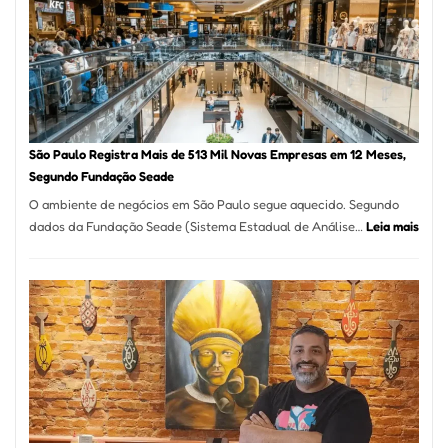
Vila
Formosa
–
Kabuk
Esfihas
São Paulo Registra Mais de 513 Mil Novas Empresas em 12 Meses,
Segundo Fundação Seade
O ambiente de negócios em São Paulo segue aquecido. Segundo
:
dados da Fundação Seade (Sistema Estadual de Análise…
Leia mais
São
Paul
Regi
Mais
de
513
Mil
Nova
Empr
em