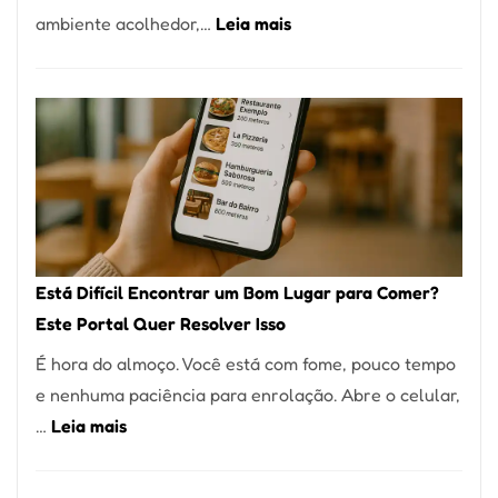
:
ambiente acolhedor,…
Leia mais
Alta
Cocobambu
Gastronomia
Restaurantes:
onde
encontrar
e
como
reservar
em
Está Difícil Encontrar um Bom Lugar para Comer?
São
Este Portal Quer Resolver Isso
Paulo
É hora do almoço. Você está com fome, pouco tempo
e nenhuma paciência para enrolação. Abre o celular,
:
…
Leia mais
Está
Difícil