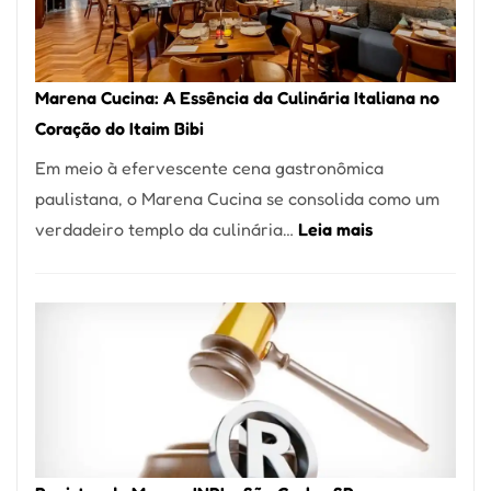
Forno
Ideal
para
Marena Cucina: A Essência da Culinária Italiana no
sua
Coração do Itaim Bibi
Pizzaria
Em meio à efervescente cena gastronômica
paulistana, o Marena Cucina se consolida como um
:
verdadeiro templo da culinária…
Leia mais
Marena
Cucina:
A
Essência
da
Culinária
Italiana
no