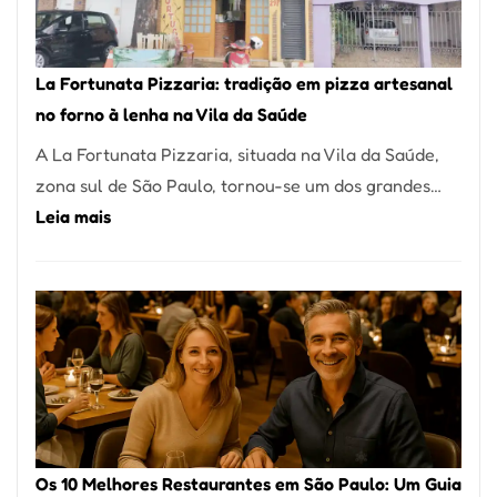
Um
dos
Restaurantes
La Fortunata Pizzaria: tradição em pizza artesanal
Mais
no forno à lenha na Vila da Saúde
Icônicos
A La Fortunata Pizzaria, situada na Vila da Saúde,
de
zona sul de São Paulo, tornou-se um dos grandes…
Pinheiros
:
Leia mais
La
Fortunata
Pizzaria:
tradição
em
pizza
artesanal
no
Os 10 Melhores Restaurantes em São Paulo: Um Guia
forno