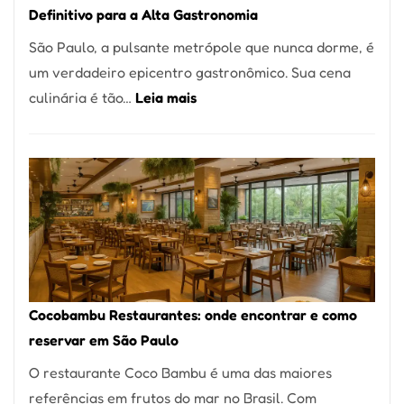
Definitivo para a Alta Gastronomia
à
São Paulo, a pulsante metrópole que nunca dorme, é
lenha
um verdadeiro epicentro gastronômico. Sua cena
na
:
culinária é tão…
Leia mais
Vila
Os
da
10
Saúde
Melhores
Restaurantes
em
São
Paulo:
Um
Cocobambu Restaurantes: onde encontrar e como
Guia
reservar em São Paulo
Definitivo
O restaurante Coco Bambu é uma das maiores
para
referências em frutos do mar no Brasil. Com
a