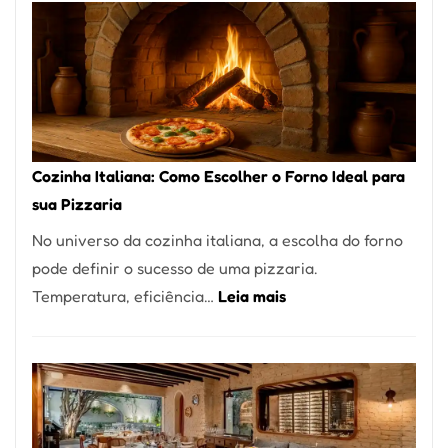
Encontrar
um
Bom
Lugar
para
Comer?
Cozinha Italiana: Como Escolher o Forno Ideal para
Este
sua Pizzaria
Portal
No universo da cozinha italiana, a escolha do forno
Quer
pode definir o sucesso de uma pizzaria.
Resolver
:
Temperatura, eficiência…
Leia mais
Isso
Cozinha
Italiana:
Como
Escolher
o