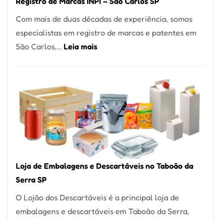
Registro de Marcas INPI – São Carlos SP
Coração
Com mais de duas décadas de experiência, somos
do
especialistas em registro de marcas e patentes em
Itaim
:
São Carlos,…
Leia mais
Bibi
Registro
de
Marcas
INPI
–
São
Carlos
SP
Loja de Embalagens e Descartáveis no Taboão da
Serra SP
O Lojão dos Descartáveis é a principal loja de
embalagens e descartáveis em Taboão da Serra,