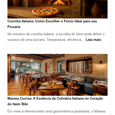
para
Comer?
Este
Portal
Cozinha Italiana: Como Escolher o Forno Ideal para sua
Quer
Pizzaria
Resolver
No universo da cozinha italiana, a escolha do forno pode definir o
Isso
:
sucesso de uma pizzaria. Temperatura, eficiência…
Leia mais
Cozinha
Italiana:
Como
Escolher
o
Forno
Ideal
para
sua
Pizzaria
Marena Cucina: A Essência da Culinária Italiana no Coração
do Itaim Bibi
Em meio à efervescente cena gastronômica paulistana, o Marena