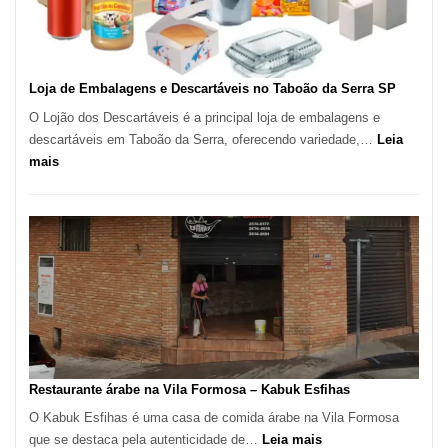
Carlos
SP
Loja de Embalagens e Descartáveis no Taboão da Serra SP
O Lojão dos Descartáveis é a principal loja de embalagens e
descartáveis em Taboão da Serra, oferecendo variedade,…
Leia
:
mais
Loja
de
Embalagens
e
Descartáveis
no
Taboão
da
Serra
SP
Restaurante árabe na Vila Formosa – Kabuk Esfihas
O Kabuk Esfihas é uma casa de comida árabe na Vila Formosa
:
que se destaca pela autenticidade de…
Leia mais