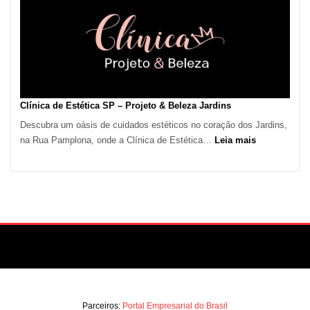
em
São
Paulo
Impulsiona
Demanda
por
Serviços
Clínica de Estética SP – Projeto & Beleza Jardins
de
Descubra um oásis de cuidados estéticos no coração dos Jardins,
Refrigeração
:
na Rua Pamplona, onde a Clínica de Estética…
Leia mais
Clínica
de
Estética
SP
–
Projeto
&
Beleza
Jardins
Parceiros:
Portal Empresarial do Brasil