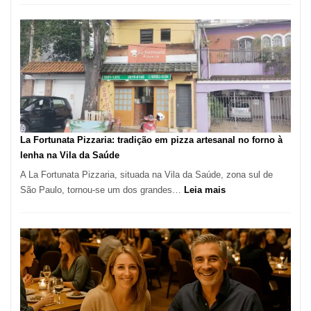
de
Manga
Se
Tornou
Um
dos
Restaurantes
Mais
Icônicos
La Fortunata Pizzaria: tradição em pizza artesanal no forno à
de
lenha na Vila da Saúde
Pinheiros
A La Fortunata Pizzaria, situada na Vila da Saúde, zona sul de
:
São Paulo, tornou-se um dos grandes…
Leia mais
La
Fortunata
Pizzaria:
tradição
em
pizza
artesanal