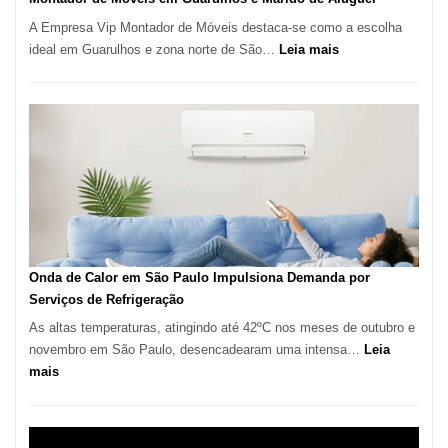
A Empresa Vip Montador de Móveis destaca-se como a escolha
:
ideal em Guarulhos e zona norte de São…
Leia mais
Montador
de
Móveis
em
Guarulhos
e
Marido
de
Aluguel
Onda de Calor em São Paulo Impulsiona Demanda por
Serviços de Refrigeração
As altas temperaturas, atingindo até 42ºC nos meses de outubro e
novembro em São Paulo, desencadearam uma intensa…
Leia
:
mais
Onda
de
Calor