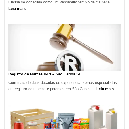
Cucina se consolida como um verdadeiro templo da culinária…
:
Leia mais
Marena
Cucina:
A
Essência
da
Culinária
Italiana
no
Coração
do
Registro de Marcas INPI – São Carlos SP
Itaim
Com mais de duas décadas de experiência, somos especialistas
Bibi
:
em registro de marcas e patentes em São Carlos,…
Leia mais
Registro
de
Marcas
INPI
–
São