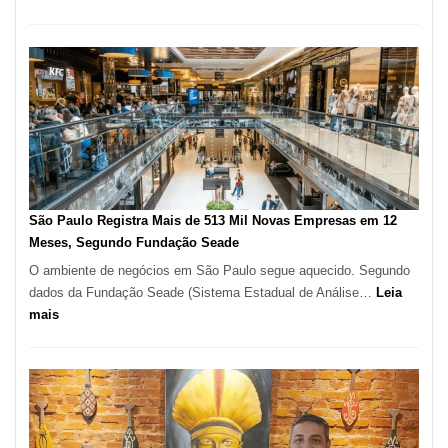
Restaurante
árabe
na
Vila
Formosa
–
Kabuk
Esfihas
São Paulo Registra Mais de 513 Mil Novas Empresas em 12
Meses, Segundo Fundação Seade
O ambiente de negócios em São Paulo segue aquecido. Segundo
dados da Fundação Seade (Sistema Estadual de Análise…
Leia
:
mais
São
Paulo
Registra
Mais
de
513