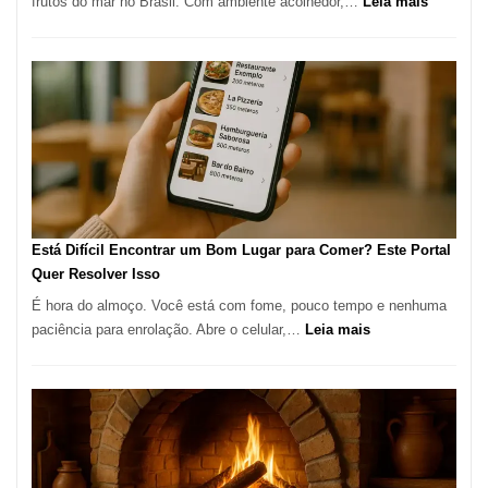
:
frutos do mar no Brasil. Com ambiente acolhedor,…
Leia mais
Gastronomia
Cocoba
Restaura
onde
encontra
e
como
reservar
em
São
Paulo
Está Difícil Encontrar um Bom Lugar para Comer? Este Portal
Quer Resolver Isso
É hora do almoço. Você está com fome, pouco tempo e nenhuma
:
paciência para enrolação. Abre o celular,…
Leia mais
Está
Difícil
Encontrar
um
Bom
Lugar