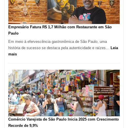
Mil
Novas
Empresas
em
Empresário Fatura R$ 1,7 Milhão com Restaurante em São
12
Paulo
Meses,
Em meio à efervescência gastronômica de São Paulo, uma
Segundo
história de sucesso se destaca pela autenticidade e raízes…
Leia
Fundação
:
mais
Seade
Empresário
Fatura
R$
1,7
Milhão
com
Restaurante
em
São
Paulo
Comércio Varejista de São Paulo Inicia 2025 com Crescimento
Recorde de 9,9%