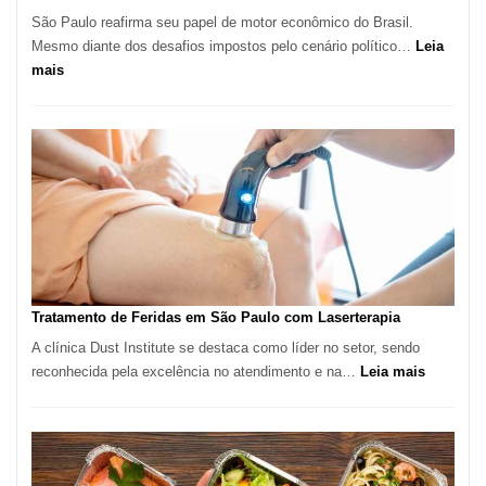
São Paulo reafirma seu papel de motor econômico do Brasil.
Mesmo diante dos desafios impostos pelo cenário político…
Leia
:
mais
Comércio
Varejista
de
São
Paulo
Inicia
2025
com
Crescimento
Recorde
Tratamento de Feridas em São Paulo com Laserterapia
de
A clínica Dust Institute se destaca como líder no setor, sendo
9,9%
:
reconhecida pela excelência no atendimento e na…
Leia mais
Tratamen
de
Feridas
em