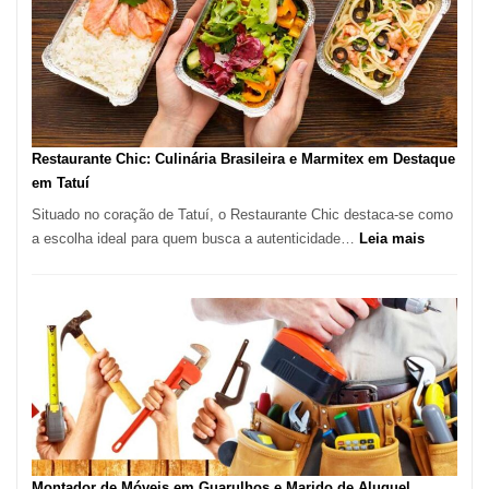
São
Paulo
com
Lasertera
Restaurante Chic: Culinária Brasileira e Marmitex em Destaque
em Tatuí
Situado no coração de Tatuí, o Restaurante Chic destaca-se como
:
a escolha ideal para quem busca a autenticidade…
Leia mais
Restauran
Chic:
Culinária
Brasileira
e
Marmitex
em
Destaque
em
Tatuí
Montador de Móveis em Guarulhos e Marido de Aluguel