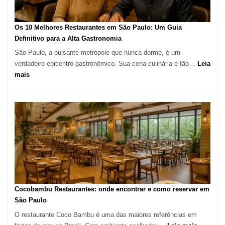
no
forno
à
Os 10 Melhores Restaurantes em São Paulo: Um Guia
lenha
Definitivo para a Alta Gastronomia
na
São Paulo, a pulsante metrópole que nunca dorme, é um
Vila
verdadeiro epicentro gastronômico. Sua cena culinária é tão…
Leia
da
:
mais
Saúde
Os
10
Melhores
Restaurantes
em
São
Paulo:
Um
Guia
Definitivo
Cocobambu Restaurantes: onde encontrar e como reservar em
para
São Paulo
a
O restaurante Coco Bambu é uma das maiores referências em
Alta