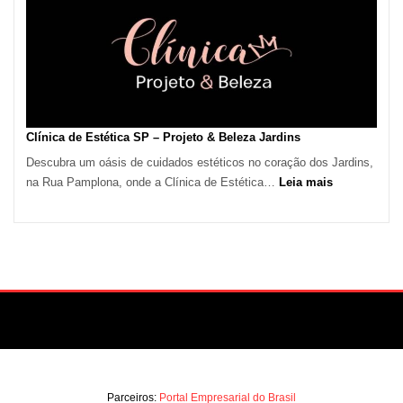
em
São
Paulo
Impulsiona
Demanda
por
Serviços
Clínica de Estética SP – Projeto & Beleza Jardins
de
Descubra um oásis de cuidados estéticos no coração dos Jardins,
Refrigeração
:
na Rua Pamplona, onde a Clínica de Estética…
Leia mais
Clínica
de
Estética
SP
–
Projeto
&
Beleza
Jardins
Parceiros:
Portal Empresarial do Brasil