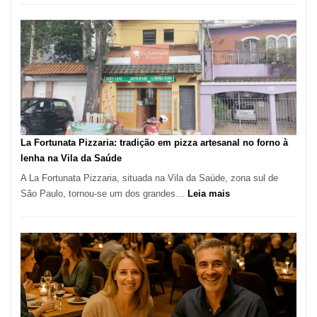
de
Manga
Se
Tornou
Um
dos
Restaurantes
Mais
Icônicos
La Fortunata Pizzaria: tradição em pizza artesanal no forno à
de
lenha na Vila da Saúde
Pinheiros
A La Fortunata Pizzaria, situada na Vila da Saúde, zona sul de
:
São Paulo, tornou-se um dos grandes…
Leia mais
La
Fortunata
Pizzaria:
tradição
em
pizza
artesanal