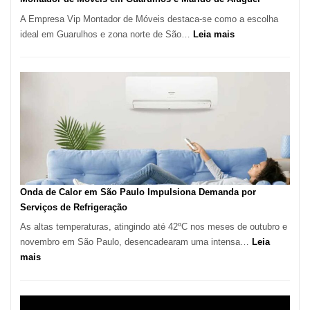
A Empresa Vip Montador de Móveis destaca-se como a escolha
:
ideal em Guarulhos e zona norte de São…
Leia mais
Montador
de
Móveis
em
Guarulhos
e
Marido
de
Aluguel
Onda de Calor em São Paulo Impulsiona Demanda por
Serviços de Refrigeração
As altas temperaturas, atingindo até 42ºC nos meses de outubro e
novembro em São Paulo, desencadearam uma intensa…
Leia
:
mais
Onda
de
Calor