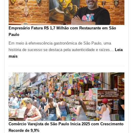
Mil
Novas
Empresas
em
Empresário Fatura R$ 1,7 Milhão com Restaurante em São
12
Paulo
Meses,
Em meio à efervescência gastronômica de São Paulo, uma
Segundo
história de sucesso se destaca pela autenticidade e raízes…
Leia
Fundação
:
mais
Seade
Empresário
Fatura
R$
1,7
Milhão
com
Restaurante
em
São
Paulo
Comércio Varejista de São Paulo Inicia 2025 com Crescimento
Recorde de 9,9%