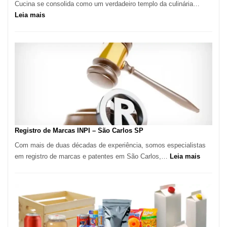
Cucina se consolida como um verdadeiro templo da culinária…
:
Leia mais
Marena
Cucina:
A
Essência
da
Culinária
Italiana
no
Coração
do
Registro de Marcas INPI – São Carlos SP
Itaim
Com mais de duas décadas de experiência, somos especialistas
Bibi
:
em registro de marcas e patentes em São Carlos,…
Leia mais
Registro
de
Marcas
INPI
–
São