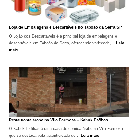
Carlos
SP
Loja de Embalagens e Descartáveis no Taboão da Serra SP
O Lojão dos Descartáveis é a principal loja de embalagens e
descartáveis em Taboão da Serra, oferecendo variedade,…
Leia
:
mais
Loja
de
Embalagens
e
Descartáveis
no
Taboão
da
Serra
SP
Restaurante árabe na Vila Formosa – Kabuk Esfihas
O Kabuk Esfihas é uma casa de comida árabe na Vila Formosa
:
que se destaca pela autenticidade de…
Leia mais