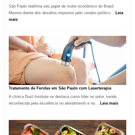
São Paulo reafirma seu papel de motor econômico do Brasil.
Mesmo diante dos desafios impostos pelo cenário político…
Leia
:
mais
Comércio
Varejista
de
São
Paulo
Inicia
2025
com
Crescimento
Recorde
Tratamento de Feridas em São Paulo com Laserterapia
de
A clínica Dust Institute se destaca como líder no setor, sendo
9,9%
:
reconhecida pela excelência no atendimento e na…
Leia mais
Tratamen
de
Feridas
em