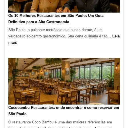
no
forno
à
Os 10 Melhores Restaurantes em São Paulo: Um Guia
lenha
Definitivo para a Alta Gastronomia
na
São Paulo, a pulsante metrópole que nunca dorme, é um
Vila
verdadeiro epicentro gastronômico. Sua cena culinária é tão…
Leia
da
:
mais
Saúde
Os
10
Melhores
Restaurantes
em
São
Paulo:
Um
Guia
Definitivo
Cocobambu Restaurantes: onde encontrar e como reservar em
para
São Paulo
a
O restaurante Coco Bambu é uma das maiores referências em
Alta