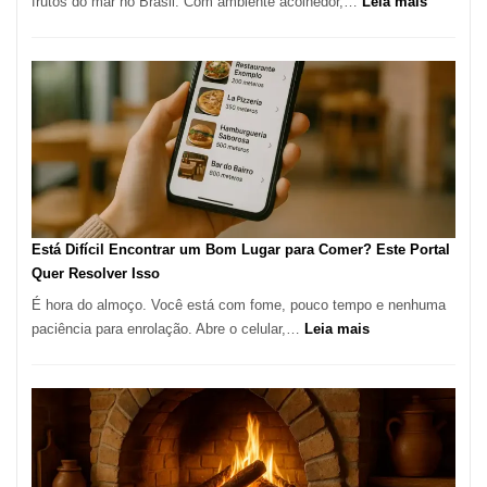
:
frutos do mar no Brasil. Com ambiente acolhedor,…
Leia mais
Gastronomia
Cocoba
Restaura
onde
encontra
e
como
reservar
em
São
Paulo
Está Difícil Encontrar um Bom Lugar para Comer? Este Portal
Quer Resolver Isso
É hora do almoço. Você está com fome, pouco tempo e nenhuma
:
paciência para enrolação. Abre o celular,…
Leia mais
Está
Difícil
Encontrar
um
Bom
Lugar