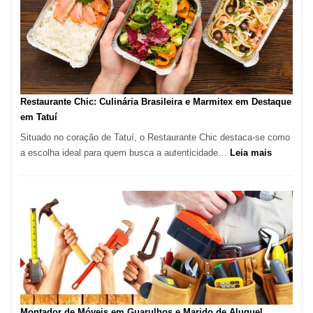
São
Paulo
com
Lasertera
Restaurante Chic: Culinária Brasileira e Marmitex em Destaque
em Tatuí
Situado no coração de Tatuí, o Restaurante Chic destaca-se como
:
a escolha ideal para quem busca a autenticidade…
Leia mais
Restauran
Chic:
Culinária
Brasileira
e
Marmitex
em
Destaque
em
Tatuí
Montador de Móveis em Guarulhos e Marido de Aluguel