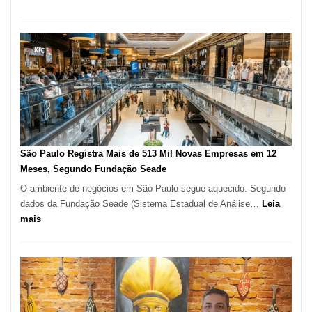
Restaurante
árabe
na
Vila
Formosa
–
Kabuk
Esfihas
São Paulo Registra Mais de 513 Mil Novas Empresas em 12
Meses, Segundo Fundação Seade
O ambiente de negócios em São Paulo segue aquecido. Segundo
dados da Fundação Seade (Sistema Estadual de Análise…
Leia
:
mais
São
Paulo
Registra
Mais
de
513