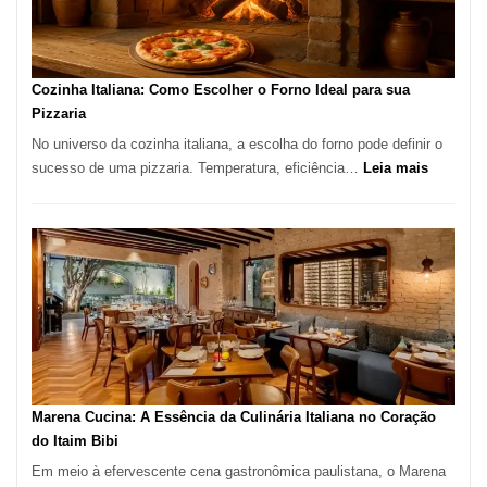
para
Comer?
Este
Portal
Cozinha Italiana: Como Escolher o Forno Ideal para sua
Quer
Pizzaria
Resolver
No universo da cozinha italiana, a escolha do forno pode definir o
Isso
:
sucesso de uma pizzaria. Temperatura, eficiência…
Leia mais
Cozinha
Italiana:
Como
Escolher
o
Forno
Ideal
para
sua
Pizzaria
Marena Cucina: A Essência da Culinária Italiana no Coração
do Itaim Bibi
Em meio à efervescente cena gastronômica paulistana, o Marena