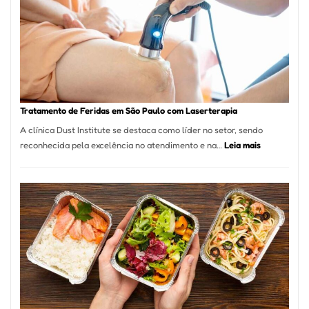
São
Paulo
Inicia
2025
com
Crescimento
Recorde
Tratamento de Feridas em São Paulo com Laserterapia
de
A clínica Dust Institute se destaca como líder no setor, sendo
9,9%
:
reconhecida pela excelência no atendimento e na…
Leia mais
Tratamento
de
Feridas
em
São
Paulo
com
Laserterapi