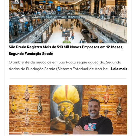
Vila
Formosa
–
Kabuk
Esfihas
São Paulo Registra Mais de 513 Mil Novas Empresas em 12 Meses,
Segundo Fundação Seade
O ambiente de negócios em São Paulo segue aquecido. Segundo
:
dados da Fundação Seade (Sistema Estadual de Análise…
Leia mais
São
Paul
Regi
Mais
de
513
Mil
Nova
Empr
em