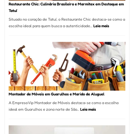
Restaurante Chic: Culinária Brasileira e Marmitex em Destaque em
Tatuí
Situado no coração de Tatuí, o Restaurante Chic destaca-se como a
:
escolha ideal para quem busca a autenticidade…
Leia mais
Restaurante
Chic:
Culinária
Brasileira
e
Marmitex
em
Destaque
em
Tatuí
Montador de Móveis em Guarulhos e Marido de Aluguel
A Empresa Vip Montador de Móveis destaca-se como a escolha
:
ideal em Guarulhos e zona norte de São…
Leia mais
Montador
de
Móveis