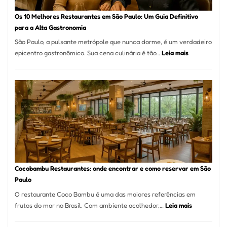
forno
à
Os 10 Melhores Restaurantes em São Paulo: Um Guia Definitivo
lenha
para a Alta Gastronomia
na
São Paulo, a pulsante metrópole que nunca dorme, é um verdadeiro
Vila
:
epicentro gastronômico. Sua cena culinária é tão…
Leia mais
da
Os
Saúde
10
Melhores
Restaurante
em
São
Paulo:
Um
Guia
Definitivo
Cocobambu Restaurantes: onde encontrar e como reservar em São
para
Paulo
a
O restaurante Coco Bambu é uma das maiores referências em
Alta
:
frutos do mar no Brasil. Com ambiente acolhedor,…
Leia mais
Gastronomia
Cocobambu
Restaurante