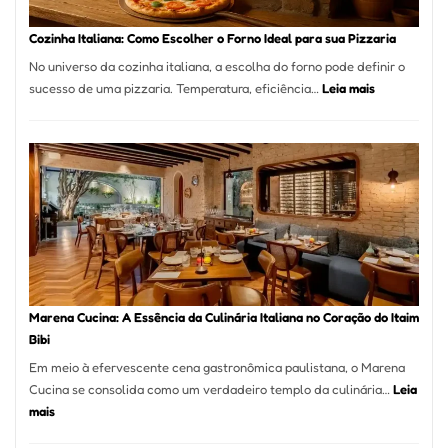
Este
Portal
Cozinha Italiana: Como Escolher o Forno Ideal para sua Pizzaria
Quer
No universo da cozinha italiana, a escolha do forno pode definir o
Resolver
:
sucesso de uma pizzaria. Temperatura, eficiência…
Leia mais
Isso
Cozinha
Italiana:
Como
Escolher
o
Forno
Ideal
para
sua
Pizzaria
Marena Cucina: A Essência da Culinária Italiana no Coração do Itaim
Bibi
Em meio à efervescente cena gastronômica paulistana, o Marena
Cucina se consolida como um verdadeiro templo da culinária…
Leia
:
mais
Marena