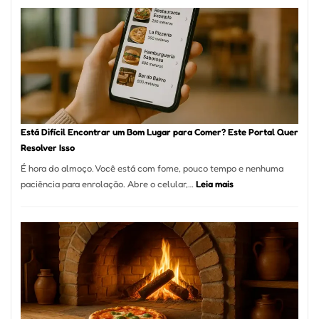
onde
encontrar
e
como
reservar
em
São
Paulo
Está Difícil Encontrar um Bom Lugar para Comer? Este Portal Quer
Resolver Isso
É hora do almoço. Você está com fome, pouco tempo e nenhuma
:
paciência para enrolação. Abre o celular,…
Leia mais
Está
Difícil
Encontrar
um
Bom
Lugar
para
Comer?