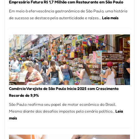
Empresário Fatura R$ 1,7 Milhão com Restaurante em São Paulo
12
Em meio à efervescência gastronômica de São Paulo, uma história
Mese
:
de sucesso se destaca pela autenticidade e raízes…
Leia mais
Segu
Empresário
Fund
Fatura
Sead
R$
1,7
Milhão
com
Restaurant
em
São
Paulo
Comércio Varejista de São Paulo Inicia 2025 com Crescimento
Recorde de 9,9%
São Paulo reafirma seu papel de motor econômico do Brasil.
Mesmo diante dos desafios impostos pelo cenário político…
Leia
:
mais
Comércio
Varejista
de