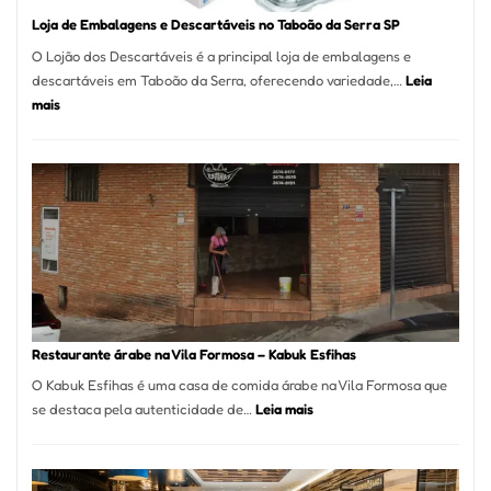
Loja de Embalagens e Descartáveis no Taboão da Serra SP
O Lojão dos Descartáveis é a principal loja de embalagens e
descartáveis em Taboão da Serra, oferecendo variedade,…
Leia
:
mais
Loja
de
Embalagens
e
Descartáveis
no
Taboão
da
Serra
SP
Restaurante árabe na Vila Formosa – Kabuk Esfihas
O Kabuk Esfihas é uma casa de comida árabe na Vila Formosa que
:
se destaca pela autenticidade de…
Leia mais
Restaurante
árabe
na