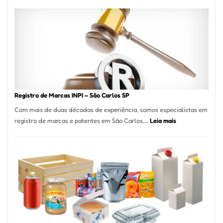
Cucina:
A
Essência
da
Culinária
Italiana
no
Coração
do
Registro de Marcas INPI – São Carlos SP
Itaim
Com mais de duas décadas de experiência, somos especialistas em
Bibi
:
registro de marcas e patentes em São Carlos,…
Leia mais
Registro
de
Marcas
INPI
–
São
Carlos
SP