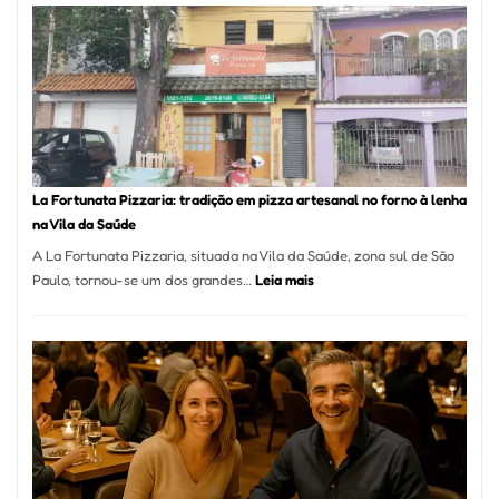
Mang
Se
Torno
Um
dos
Resta
Mais
Icôni
La Fortunata Pizzaria: tradição em pizza artesanal no forno à lenha
de
na Vila da Saúde
Pinhe
A La Fortunata Pizzaria, situada na Vila da Saúde, zona sul de São
:
Paulo, tornou-se um dos grandes…
Leia mais
La
Fortunata
Pizzaria:
tradição
em
pizza
artesanal
no