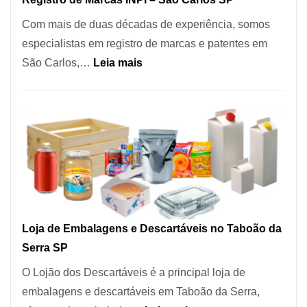
Coração
Com mais de duas décadas de experiência, somos
do
especialistas em registro de marcas e patentes em
Itaim
:
São Carlos,…
Leia mais
Bibi
Registro
de
Marcas
INPI
–
São
Carlos
SP
Loja de Embalagens e Descartáveis no Taboão da
Serra SP
O Lojão dos Descartáveis é a principal loja de
embalagens e descartáveis em Taboão da Serra,