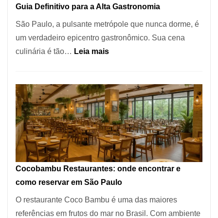
Guia Definitivo para a Alta Gastronomia
à
São Paulo, a pulsante metrópole que nunca dorme, é
lenha
um verdadeiro epicentro gastronômico. Sua cena
na
:
culinária é tão…
Leia mais
Vila
Os
da
10
Saúde
Melhores
Restaurantes
em
São
Paulo:
Um
Cocobambu Restaurantes: onde encontrar e
Guia
como reservar em São Paulo
Definitivo
O restaurante Coco Bambu é uma das maiores
para
referências em frutos do mar no Brasil. Com ambiente
a