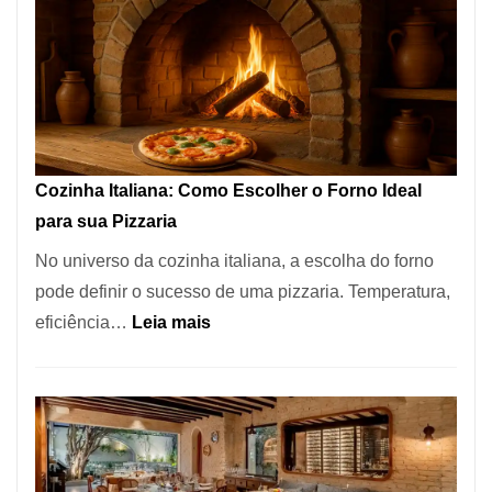
Encontrar
um
Bom
Lugar
para
Comer?
Cozinha Italiana: Como Escolher o Forno Ideal
Este
para sua Pizzaria
Portal
No universo da cozinha italiana, a escolha do forno
Quer
pode definir o sucesso de uma pizzaria. Temperatura,
Resolver
:
eficiência…
Leia mais
Isso
Cozinha
Italiana:
Como
Escolher
o