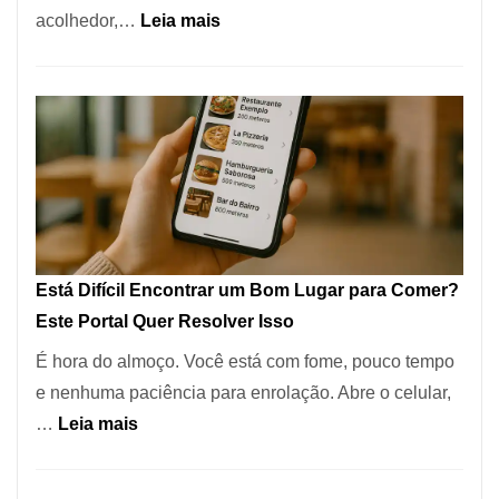
:
acolhedor,…
Leia mais
Alta
Cocobambu
Gastronomia
Restaurantes:
onde
encontrar
e
como
reservar
em
Está Difícil Encontrar um Bom Lugar para Comer?
São
Este Portal Quer Resolver Isso
Paulo
É hora do almoço. Você está com fome, pouco tempo
e nenhuma paciência para enrolação. Abre o celular,
:
…
Leia mais
Está
Difícil