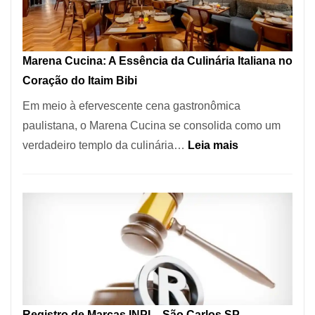
Forno
Ideal
para
Marena Cucina: A Essência da Culinária Italiana no
sua
Coração do Itaim Bibi
Pizzaria
Em meio à efervescente cena gastronômica
paulistana, o Marena Cucina se consolida como um
:
verdadeiro templo da culinária…
Leia mais
Marena
Cucina:
A
Essência
da
Culinária
Italiana
no
Registro de Marcas INPI – São Carlos SP