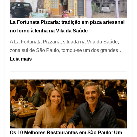
dos
Restaurantes
La Fortunata Pizzaria: tradição em pizza artesanal
Mais
no forno à lenha na Vila da Saúde
Icônicos
A La Fortunata Pizzaria, situada na Vila da Saúde,
de
zona sul de São Paulo, tornou-se um dos grandes…
Pinheiros
:
Leia mais
La
Fortunata
Pizzaria:
tradição
em
pizza
artesanal
no
Os 10 Melhores Restaurantes em São Paulo: Um
forno