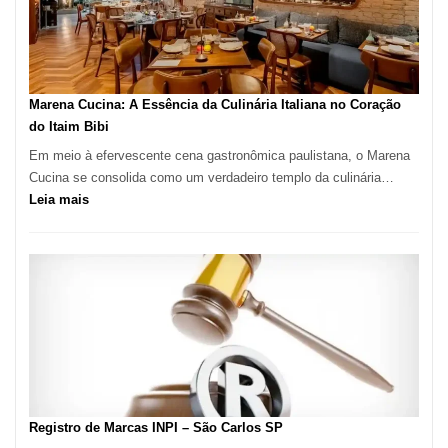
Forno
Ideal
para
sua
Pizzaria
Marena Cucina: A Essência da Culinária Italiana no Coração
do Itaim Bibi
Em meio à efervescente cena gastronômica paulistana, o Marena
Cucina se consolida como um verdadeiro templo da culinária…
:
Leia mais
Marena
Cucina:
A
Essência
da
Culinária
Italiana
no
Coração
do
Registro de Marcas INPI – São Carlos SP
Itaim