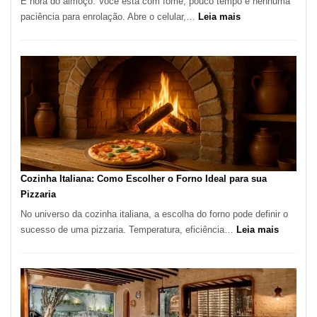
É hora do almoço. Você está com fome, pouco tempo e nenhuma
:
paciência para enrolação. Abre o celular,…
Leia mais
Está
Difícil
Encontrar
um
Bom
Lugar
para
Comer?
Este
Portal
Cozinha Italiana: Como Escolher o Forno Ideal para sua
Quer
Pizzaria
Resolver
No universo da cozinha italiana, a escolha do forno pode definir o
Isso
:
sucesso de uma pizzaria. Temperatura, eficiência…
Leia mais
Cozinha
Italiana:
Como
Escolher
o