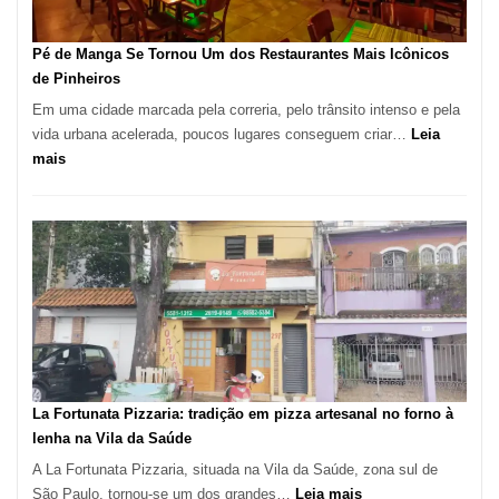
Pé de Manga Se Tornou Um dos Restaurantes Mais Icônicos
de Pinheiros
Em uma cidade marcada pela correria, pelo trânsito intenso e pela
vida urbana acelerada, poucos lugares conseguem criar…
Leia
:
mais
Pé
de
Manga
Se
Tornou
Um
dos
Restaurantes
Mais
Icônicos
La Fortunata Pizzaria: tradição em pizza artesanal no forno à
de
lenha na Vila da Saúde
Pinheiros
A La Fortunata Pizzaria, situada na Vila da Saúde, zona sul de
:
São Paulo, tornou-se um dos grandes…
Leia mais