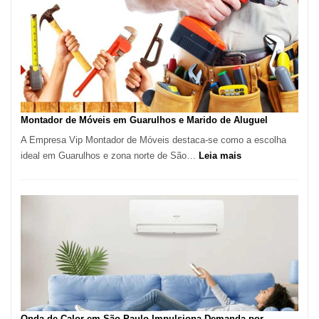
Culinária
Brasileira
e
Marmitex
em
Destaque
em
Tatuí
Montador de Móveis em Guarulhos e Marido de Aluguel
A Empresa Vip Montador de Móveis destaca-se como a escolha
:
ideal em Guarulhos e zona norte de São…
Leia mais
Montador
de
Móveis
em
Guarulhos
e
Marido
de
Aluguel
Onda de Calor em São Paulo Impulsiona Demanda por