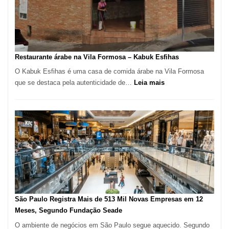
no
Taboão
da
Serra
SP
Restaurante árabe na Vila Formosa – Kabuk Esfihas
O Kabuk Esfihas é uma casa de comida árabe na Vila Formosa
:
que se destaca pela autenticidade de…
Leia mais
Restaurante
árabe
na
Vila
Formosa
–
Kabuk
Esfihas
São Paulo Registra Mais de 513 Mil Novas Empresas em 12
Meses, Segundo Fundação Seade
O ambiente de negócios em São Paulo segue aquecido. Segundo