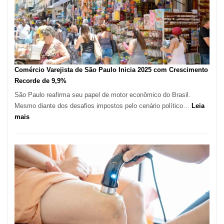
Milhão
com
Restaurante
em
São
Paulo
Comércio Varejista de São Paulo Inicia 2025 com Crescimento
Recorde de 9,9%
São Paulo reafirma seu papel de motor econômico do Brasil.
Mesmo diante dos desafios impostos pelo cenário político…
Leia
:
mais
Comércio
Varejista
de
São
Paulo
Inicia
2025
com
Crescimento