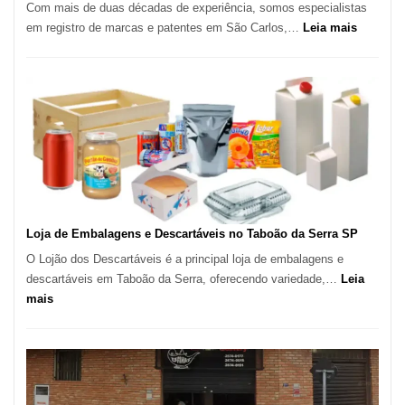
Com mais de duas décadas de experiência, somos especialistas
Bibi
:
em registro de marcas e patentes em São Carlos,…
Leia mais
Registro
de
Marcas
INPI
–
São
Carlos
SP
Loja de Embalagens e Descartáveis no Taboão da Serra SP
O Lojão dos Descartáveis é a principal loja de embalagens e
descartáveis em Taboão da Serra, oferecendo variedade,…
Leia
:
mais
Loja
de
Embalagens
e
Descartáveis