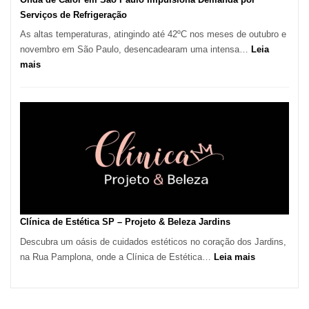
Serviços de Refrigeração
As altas temperaturas, atingindo até 42ºC nos meses de outubro e
novembro em São Paulo, desencadearam uma intensa…
Leia
:
mais
Onda
de
Calor
em
São
Paulo
Impulsiona
Demanda
por
Serviços
Clínica de Estética SP – Projeto & Beleza Jardins
de
Descubra um oásis de cuidados estéticos no coração dos Jardins,
Refrigeração
:
na Rua Pamplona, onde a Clínica de Estética…
Leia mais
Clínica
de
Estética