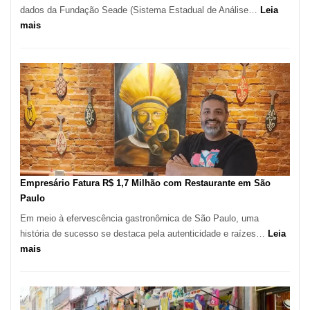
dados da Fundação Seade (Sistema Estadual de Análise…
Leia
:
mais
São
Paulo
Registra
Mais
de
513
Mil
Novas
Empresas
em
Empresário Fatura R$ 1,7 Milhão com Restaurante em São
12
Paulo
Meses,
Em meio à efervescência gastronômica de São Paulo, uma
Segundo
história de sucesso se destaca pela autenticidade e raízes…
Leia
Fundação
:
mais
Seade
Empresário
Fatura
R$
1,7