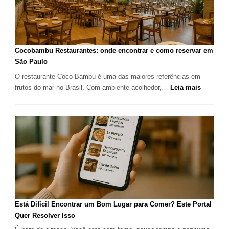
São
Paulo:
Um
Guia
Definitivo
Cocobambu Restaurantes: onde encontrar e como reservar em
para
São Paulo
a
O restaurante Coco Bambu é uma das maiores referências em
Alta
:
frutos do mar no Brasil. Com ambiente acolhedor,…
Leia mais
Gastronomia
Cocoba
Restaura
onde
encontra
e
como
reservar
em
São
Paulo
Está Difícil Encontrar um Bom Lugar para Comer? Este Portal
Quer Resolver Isso