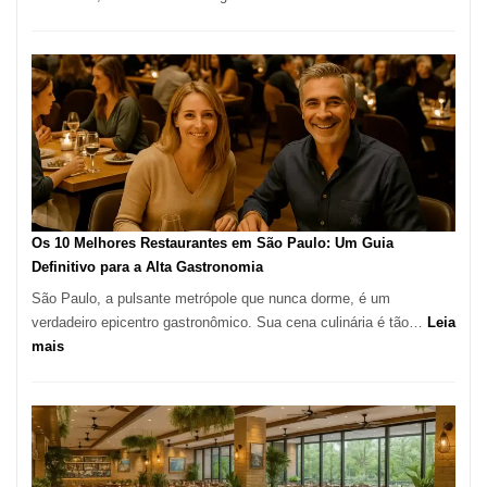
La
Fortunata
Pizzaria:
tradição
em
pizza
artesanal
no
forno
à
Os 10 Melhores Restaurantes em São Paulo: Um Guia
lenha
Definitivo para a Alta Gastronomia
na
São Paulo, a pulsante metrópole que nunca dorme, é um
Vila
verdadeiro epicentro gastronômico. Sua cena culinária é tão…
Leia
da
:
mais
Saúde
Os
10
Melhores
Restaurantes
em