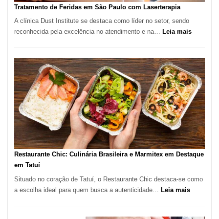
Recorde
Tratamento de Feridas em São Paulo com Laserterapia
de
A clínica Dust Institute se destaca como líder no setor, sendo
9,9%
:
reconhecida pela excelência no atendimento e na…
Leia mais
Tratamen
de
Feridas
em
São
Paulo
com
Lasertera
Restaurante Chic: Culinária Brasileira e Marmitex em Destaque
em Tatuí
Situado no coração de Tatuí, o Restaurante Chic destaca-se como
:
a escolha ideal para quem busca a autenticidade…
Leia mais
Restauran
Chic: