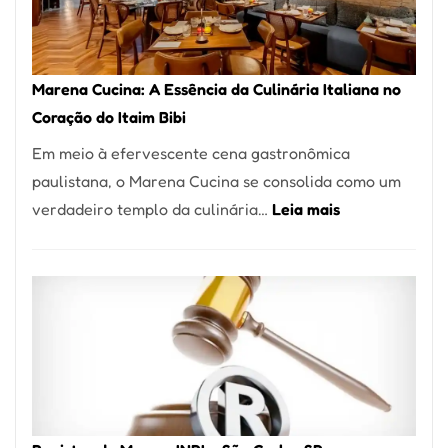
Forno
Ideal
para
Marena Cucina: A Essência da Culinária Italiana no
sua
Coração do Itaim Bibi
Pizzaria
Em meio à efervescente cena gastronômica
paulistana, o Marena Cucina se consolida como um
:
verdadeiro templo da culinária…
Leia mais
Marena
Cucina:
A
Essência
da
Culinária
Italiana
no