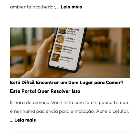
:
ambiente acolhedor,…
Leia mais
Alta
Cocobambu
Gastronomia
Restaurantes:
onde
encontrar
e
como
reservar
em
Está Difícil Encontrar um Bom Lugar para Comer?
São
Este Portal Quer Resolver Isso
Paulo
É hora do almoço. Você está com fome, pouco tempo
e nenhuma paciência para enrolação. Abre o celular,
:
…
Leia mais
Está
Difícil