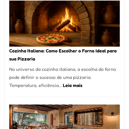
Encontrar
um
Bom
Lugar
para
Comer?
Cozinha Italiana: Como Escolher o Forno Ideal para
Este
sua Pizzaria
Portal
No universo da cozinha italiana, a escolha do forno
Quer
pode definir o sucesso de uma pizzaria.
Resolver
:
Temperatura, eficiência…
Leia mais
Isso
Cozinha
Italiana:
Como
Escolher
o