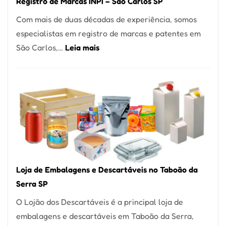
Registro de Marcas INPI – São Carlos SP
Coração
Com mais de duas décadas de experiência, somos
do
especialistas em registro de marcas e patentes em
Itaim
:
São Carlos,…
Leia mais
Bibi
Registro
de
Marcas
INPI
–
São
Carlos
SP
Loja de Embalagens e Descartáveis no Taboão da
Serra SP
O Lojão dos Descartáveis é a principal loja de
embalagens e descartáveis em Taboão da Serra,