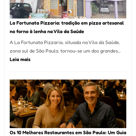
Um
dos
Restaurantes
La Fortunata Pizzaria: tradição em pizza artesanal
Mais
no forno à lenha na Vila da Saúde
Icônicos
A La Fortunata Pizzaria, situada na Vila da Saúde,
de
zona sul de São Paulo, tornou-se um dos grandes…
Pinheiros
:
Leia mais
La
Fortunata
Pizzaria:
tradição
em
pizza
artesanal
no
Os 10 Melhores Restaurantes em São Paulo: Um Guia
forno