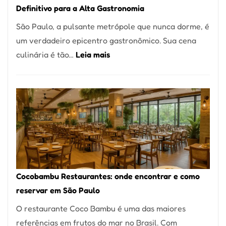
Definitivo para a Alta Gastronomia
à
São Paulo, a pulsante metrópole que nunca dorme, é
lenha
um verdadeiro epicentro gastronômico. Sua cena
na
:
culinária é tão…
Leia mais
Vila
Os
da
10
Saúde
Melhores
Restaurantes
em
São
Paulo:
Um
Cocobambu Restaurantes: onde encontrar e como
Guia
reservar em São Paulo
Definitivo
O restaurante Coco Bambu é uma das maiores
para
referências em frutos do mar no Brasil. Com
a