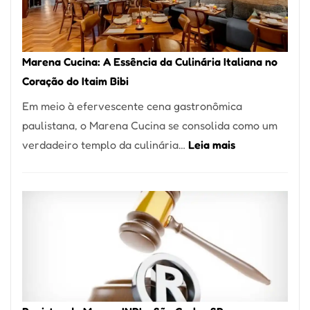
Forno
Ideal
para
Marena Cucina: A Essência da Culinária Italiana no
sua
Coração do Itaim Bibi
Pizzaria
Em meio à efervescente cena gastronômica
paulistana, o Marena Cucina se consolida como um
:
verdadeiro templo da culinária…
Leia mais
Marena
Cucina:
A
Essência
da
Culinária
Italiana
no