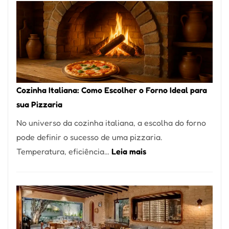
Encontrar
um
Bom
Lugar
para
Comer?
Cozinha Italiana: Como Escolher o Forno Ideal para
Este
sua Pizzaria
Portal
No universo da cozinha italiana, a escolha do forno
Quer
pode definir o sucesso de uma pizzaria.
Resolver
:
Temperatura, eficiência…
Leia mais
Isso
Cozinha
Italiana:
Como
Escolher
o