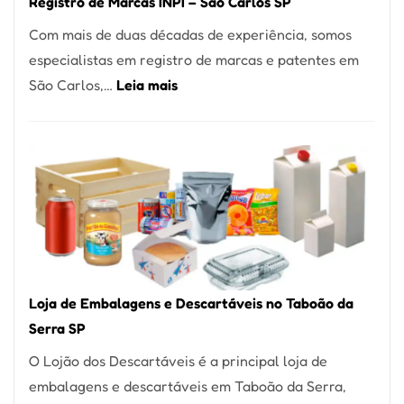
Registro de Marcas INPI – São Carlos SP
Coração
Com mais de duas décadas de experiência, somos
do
especialistas em registro de marcas e patentes em
Itaim
:
São Carlos,…
Leia mais
Bibi
Registro
de
Marcas
INPI
–
São
Carlos
SP
Loja de Embalagens e Descartáveis no Taboão da
Serra SP
O Lojão dos Descartáveis é a principal loja de
embalagens e descartáveis em Taboão da Serra,