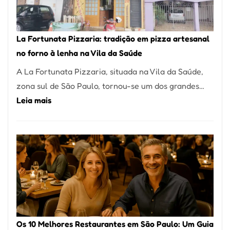
Um
dos
Restaurantes
La Fortunata Pizzaria: tradição em pizza artesanal
Mais
no forno à lenha na Vila da Saúde
Icônicos
A La Fortunata Pizzaria, situada na Vila da Saúde,
de
zona sul de São Paulo, tornou-se um dos grandes…
Pinheiros
:
Leia mais
La
Fortunata
Pizzaria:
tradição
em
pizza
artesanal
no
Os 10 Melhores Restaurantes em São Paulo: Um Guia
forno