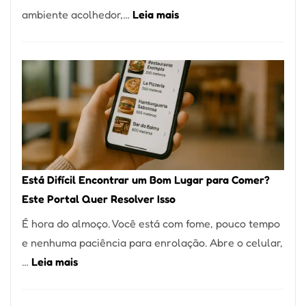
:
ambiente acolhedor,…
Leia mais
Alta
Cocobambu
Gastronomia
Restaurantes:
onde
encontrar
e
como
reservar
em
Está Difícil Encontrar um Bom Lugar para Comer?
São
Este Portal Quer Resolver Isso
Paulo
É hora do almoço. Você está com fome, pouco tempo
e nenhuma paciência para enrolação. Abre o celular,
:
…
Leia mais
Está
Difícil