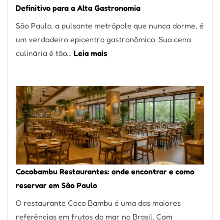
Definitivo para a Alta Gastronomia
à
São Paulo, a pulsante metrópole que nunca dorme, é
lenha
um verdadeiro epicentro gastronômico. Sua cena
na
:
culinária é tão…
Leia mais
Vila
Os
da
10
Saúde
Melhores
Restaurantes
em
São
Paulo:
Um
Cocobambu Restaurantes: onde encontrar e como
Guia
reservar em São Paulo
Definitivo
O restaurante Coco Bambu é uma das maiores
para
referências em frutos do mar no Brasil. Com
a