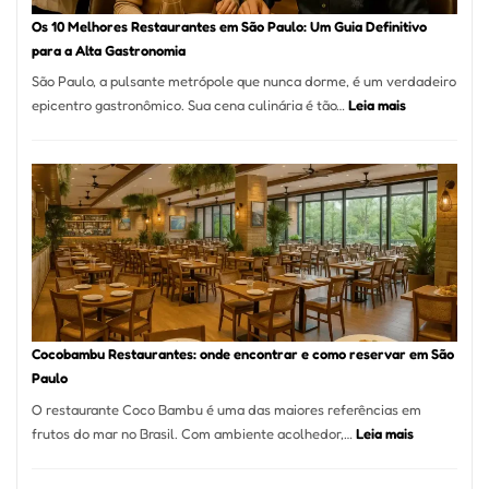
à
Os 10 Melhores Restaurantes em São Paulo: Um Guia Definitivo
lenha
para a Alta Gastronomia
na
São Paulo, a pulsante metrópole que nunca dorme, é um verdadeiro
Vila
:
epicentro gastronômico. Sua cena culinária é tão…
Leia mais
da
Os
Saúde
10
Melhores
Restaurante
em
São
Paulo:
Um
Guia
Definitivo
Cocobambu Restaurantes: onde encontrar e como reservar em São
para
Paulo
a
O restaurante Coco Bambu é uma das maiores referências em
Alta
:
frutos do mar no Brasil. Com ambiente acolhedor,…
Leia mais
Gastronomia
Cocobambu
Restaurante