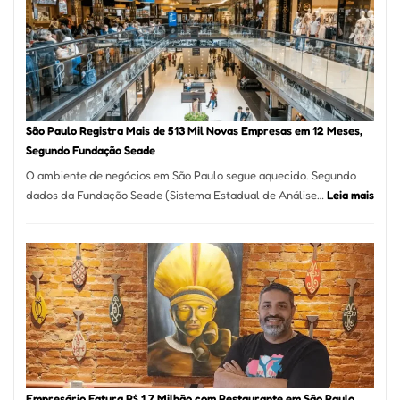
Vila
Formosa
–
Kabuk
Esfihas
São Paulo Registra Mais de 513 Mil Novas Empresas em 12 Meses,
Segundo Fundação Seade
O ambiente de negócios em São Paulo segue aquecido. Segundo
:
dados da Fundação Seade (Sistema Estadual de Análise…
Leia mais
São
Paul
Regi
Mais
de
513
Mil
Nova
Empr
em
Empresário Fatura R$ 1,7 Milhão com Restaurante em São Paulo