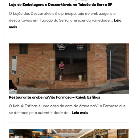
Loja de Embalagens e Descartáveis no Taboão da Serra SP
O Lojão dos Descartáveis é a principal loja de embalagens e
descartáveis em Taboão da Serra, oferecendo variedade,…
Leia
:
mais
Loja
de
Embalagens
e
Descartáveis
no
Taboão
da
Serra
SP
Restaurante árabe na Vila Formosa – Kabuk Esfihas
O Kabuk Esfihas é uma casa de comida árabe na Vila Formosa que
:
se destaca pela autenticidade de…
Leia mais
Restaurante
árabe
na