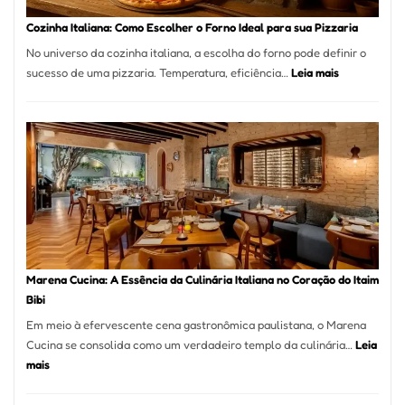
Portal
Cozinha Italiana: Como Escolher o Forno Ideal para sua Pizzaria
Quer
No universo da cozinha italiana, a escolha do forno pode definir o
Resolver
:
sucesso de uma pizzaria. Temperatura, eficiência…
Leia mais
Isso
Cozinha
Italiana:
Como
Escolher
o
Forno
Ideal
para
sua
Pizzaria
Marena Cucina: A Essência da Culinária Italiana no Coração do Itaim
Bibi
Em meio à efervescente cena gastronômica paulistana, o Marena
Cucina se consolida como um verdadeiro templo da culinária…
Leia
:
mais
Marena
Cucina: