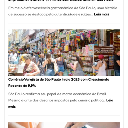
12
Em meio à efervescência gastronômica de São Paulo, uma história
Mese
:
de sucesso se destaca pela autenticidade e raízes…
Leia mais
Segu
Empresário
Fund
Fatura
Sead
R$
1,7
Milhão
com
Restaurant
em
São
Paulo
Comércio Varejista de São Paulo Inicia 2025 com Crescimento
Recorde de 9,9%
São Paulo reafirma seu papel de motor econômico do Brasil.
Mesmo diante dos desafios impostos pelo cenário político…
Leia
:
mais
Comércio
Varejista
de