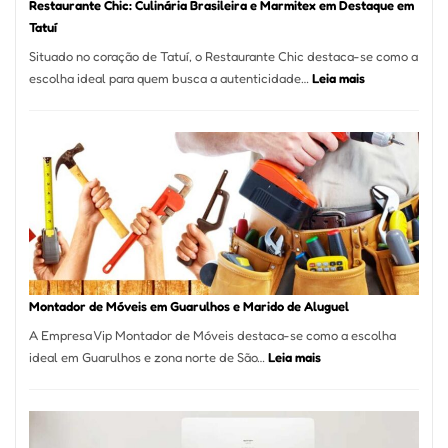
Restaurante Chic: Culinária Brasileira e Marmitex em Destaque em
Tatuí
Situado no coração de Tatuí, o Restaurante Chic destaca-se como a
:
escolha ideal para quem busca a autenticidade…
Leia mais
Restaurante
Chic:
Culinária
Brasileira
e
Marmitex
em
Destaque
em
Tatuí
Montador de Móveis em Guarulhos e Marido de Aluguel
A Empresa Vip Montador de Móveis destaca-se como a escolha
:
ideal em Guarulhos e zona norte de São…
Leia mais
Montador
de
Móveis
em