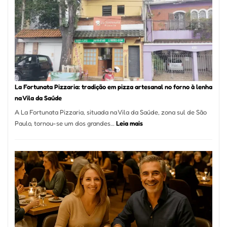
Mang
Se
Torno
Um
dos
Resta
Mais
Icôni
La Fortunata Pizzaria: tradição em pizza artesanal no forno à lenha
de
na Vila da Saúde
Pinhe
A La Fortunata Pizzaria, situada na Vila da Saúde, zona sul de São
:
Paulo, tornou-se um dos grandes…
Leia mais
La
Fortunata
Pizzaria:
tradição
em
pizza
artesanal
no
forno