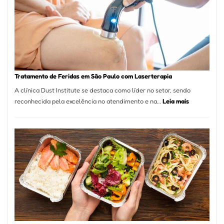
São
Paulo
Inicia
2025
com
Crescimento
Recorde
Tratamento de Feridas em São Paulo com Laserterapia
de
A clínica Dust Institute se destaca como líder no setor, sendo
9,9%
:
reconhecida pela excelência no atendimento e na…
Leia mais
Tratamento
de
Feridas
em
São
Paulo
com
Laserterapi