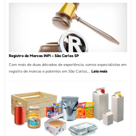
A
Essência
da
Culinária
Italiana
no
Coração
do
Registro de Marcas INPI – São Carlos SP
Itaim
Com mais de duas décadas de experiência, somos especialistas em
Bibi
:
registro de marcas e patentes em São Carlos,…
Leia mais
Registro
de
Marcas
INPI
–
São
Carlos
SP