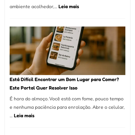
:
ambiente acolhedor,…
Leia mais
Alta
Cocobambu
Gastronomia
Restaurantes:
onde
encontrar
e
como
reservar
em
Está Difícil Encontrar um Bom Lugar para Comer?
São
Este Portal Quer Resolver Isso
Paulo
É hora do almoço. Você está com fome, pouco tempo
e nenhuma paciência para enrolação. Abre o celular,
:
…
Leia mais
Está
Difícil