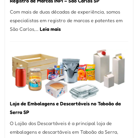
Registro de Marcas INPI – São Carlos SP
Coração
Com mais de duas décadas de experiência, somos
do
especialistas em registro de marcas e patentes em
Itaim
:
São Carlos,…
Leia mais
Bibi
Registro
de
Marcas
INPI
–
São
Carlos
SP
Loja de Embalagens e Descartáveis no Taboão da
Serra SP
O Lojão dos Descartáveis é a principal loja de
embalagens e descartáveis em Taboão da Serra,