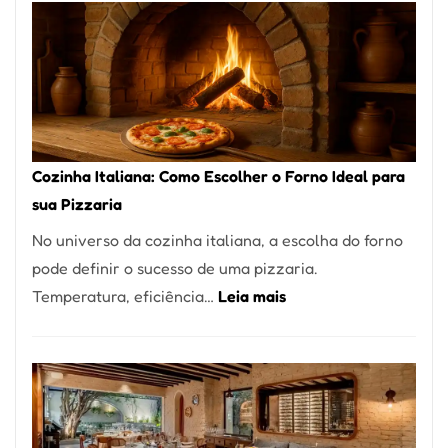
Encontrar
um
Bom
Lugar
para
Comer?
Cozinha Italiana: Como Escolher o Forno Ideal para
Este
sua Pizzaria
Portal
No universo da cozinha italiana, a escolha do forno
Quer
pode definir o sucesso de uma pizzaria.
Resolver
:
Temperatura, eficiência…
Leia mais
Isso
Cozinha
Italiana:
Como
Escolher
o