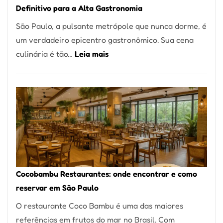
Definitivo para a Alta Gastronomia
à
São Paulo, a pulsante metrópole que nunca dorme, é
lenha
um verdadeiro epicentro gastronômico. Sua cena
na
:
culinária é tão…
Leia mais
Vila
Os
da
10
Saúde
Melhores
Restaurantes
em
São
Paulo:
Um
Cocobambu Restaurantes: onde encontrar e como
Guia
reservar em São Paulo
Definitivo
O restaurante Coco Bambu é uma das maiores
para
referências em frutos do mar no Brasil. Com
a