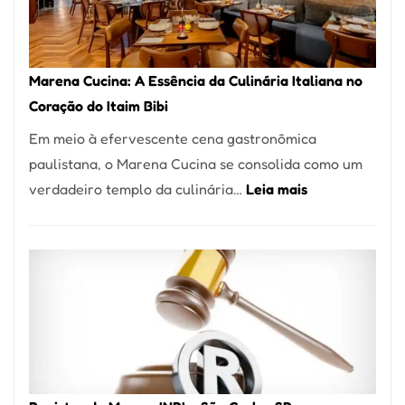
Forno
Ideal
para
Marena Cucina: A Essência da Culinária Italiana no
sua
Coração do Itaim Bibi
Pizzaria
Em meio à efervescente cena gastronômica
paulistana, o Marena Cucina se consolida como um
:
verdadeiro templo da culinária…
Leia mais
Marena
Cucina:
A
Essência
da
Culinária
Italiana
no