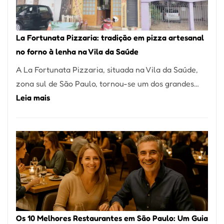
Um
dos
Restaurantes
La Fortunata Pizzaria: tradição em pizza artesanal
Mais
no forno à lenha na Vila da Saúde
Icônicos
A La Fortunata Pizzaria, situada na Vila da Saúde,
de
zona sul de São Paulo, tornou-se um dos grandes…
Pinheiros
:
Leia mais
La
Fortunata
Pizzaria:
tradição
em
pizza
artesanal
no
Os 10 Melhores Restaurantes em São Paulo: Um Guia
forno