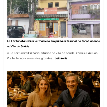
Mang
Se
Torno
Um
dos
Resta
Mais
Icôni
La Fortunata Pizzaria: tradição em pizza artesanal no forno à lenha
de
na Vila da Saúde
Pinhe
A La Fortunata Pizzaria, situada na Vila da Saúde, zona sul de São
:
Paulo, tornou-se um dos grandes…
Leia mais
La
Fortunata
Pizzaria:
tradição
em
pizza
artesanal
no
forno