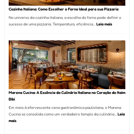
Portal
Cozinha Italiana: Como Escolher o Forno Ideal para sua Pizzaria
Quer
No universo da cozinha italiana, a escolha do forno pode definir o
Resolver
:
sucesso de uma pizzaria. Temperatura, eficiência…
Leia mais
Isso
Cozinha
Italiana:
Como
Escolher
o
Forno
Ideal
para
sua
Pizzaria
Marena Cucina: A Essência da Culinária Italiana no Coração do Itaim
Bibi
Em meio à efervescente cena gastronômica paulistana, o Marena
Cucina se consolida como um verdadeiro templo da culinária…
Leia
:
mais
Marena
Cucina: