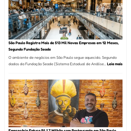
Vila
Formosa
–
Kabuk
Esfihas
São Paulo Registra Mais de 513 Mil Novas Empresas em 12 Meses,
Segundo Fundação Seade
O ambiente de negócios em São Paulo segue aquecido. Segundo
:
dados da Fundação Seade (Sistema Estadual de Análise…
Leia mais
São
Paul
Regi
Mais
de
513
Mil
Nova
Empr
em
Empresário Fatura R$ 1,7 Milhão com Restaurante em São Paulo