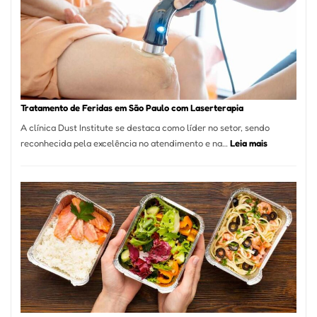
São
Paulo
Inicia
2025
com
Crescimento
Recorde
Tratamento de Feridas em São Paulo com Laserterapia
de
A clínica Dust Institute se destaca como líder no setor, sendo
9,9%
:
reconhecida pela excelência no atendimento e na…
Leia mais
Tratamento
de
Feridas
em
São
Paulo
com
Laserterapi