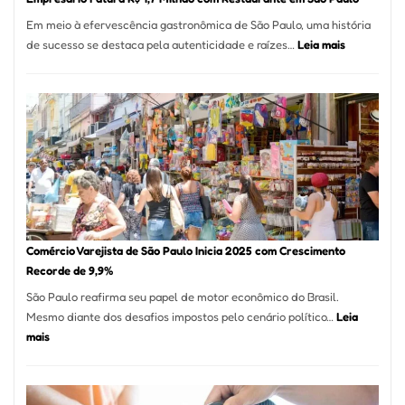
12
Em meio à efervescência gastronômica de São Paulo, uma história
Mese
:
de sucesso se destaca pela autenticidade e raízes…
Leia mais
Segu
Empresário
Fund
Fatura
Sead
R$
1,7
Milhão
com
Restaurant
em
São
Paulo
Comércio Varejista de São Paulo Inicia 2025 com Crescimento
Recorde de 9,9%
São Paulo reafirma seu papel de motor econômico do Brasil.
Mesmo diante dos desafios impostos pelo cenário político…
Leia
:
mais
Comércio
Varejista
de