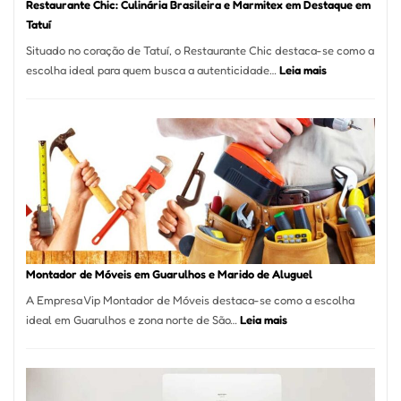
Restaurante Chic: Culinária Brasileira e Marmitex em Destaque em
Tatuí
Situado no coração de Tatuí, o Restaurante Chic destaca-se como a
:
escolha ideal para quem busca a autenticidade…
Leia mais
Restaurante
Chic:
Culinária
Brasileira
e
Marmitex
em
Destaque
em
Tatuí
Montador de Móveis em Guarulhos e Marido de Aluguel
A Empresa Vip Montador de Móveis destaca-se como a escolha
:
ideal em Guarulhos e zona norte de São…
Leia mais
Montador
de
Móveis
em