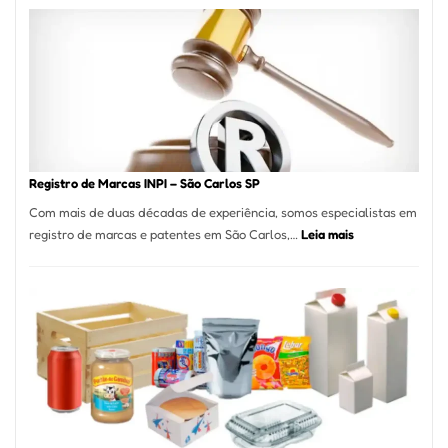
A
Essência
da
Culinária
Italiana
no
Coração
do
Registro de Marcas INPI – São Carlos SP
Itaim
Com mais de duas décadas de experiência, somos especialistas em
Bibi
:
registro de marcas e patentes em São Carlos,…
Leia mais
Registro
de
Marcas
INPI
–
São
Carlos
SP