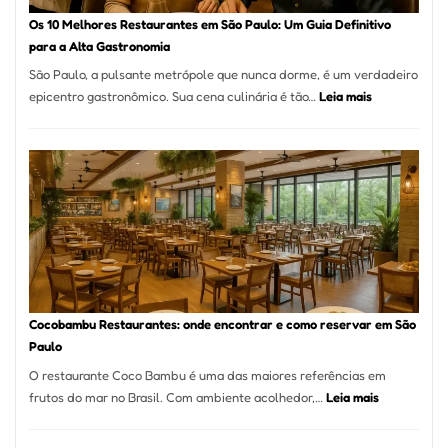
à
Os 10 Melhores Restaurantes em São Paulo: Um Guia Definitivo
lenha
para a Alta Gastronomia
na
São Paulo, a pulsante metrópole que nunca dorme, é um verdadeiro
Vila
:
epicentro gastronômico. Sua cena culinária é tão…
Leia mais
da
Os
Saúde
10
Melhores
Restaurante
em
São
Paulo:
Um
Guia
Definitivo
Cocobambu Restaurantes: onde encontrar e como reservar em São
para
Paulo
a
O restaurante Coco Bambu é uma das maiores referências em
Alta
:
frutos do mar no Brasil. Com ambiente acolhedor,…
Leia mais
Gastronomia
Cocobambu
Restaurante