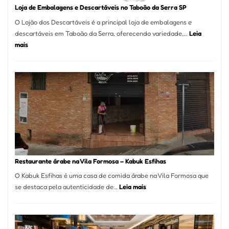
Loja de Embalagens e Descartáveis no Taboão da Serra SP
O Lojão dos Descartáveis é a principal loja de embalagens e
descartáveis em Taboão da Serra, oferecendo variedade,…
Leia
:
mais
Loja
de
Embalagens
e
Descartáveis
no
Taboão
da
Serra
SP
Restaurante árabe na Vila Formosa – Kabuk Esfihas
O Kabuk Esfihas é uma casa de comida árabe na Vila Formosa que
:
se destaca pela autenticidade de…
Leia mais
Restaurante
árabe
na