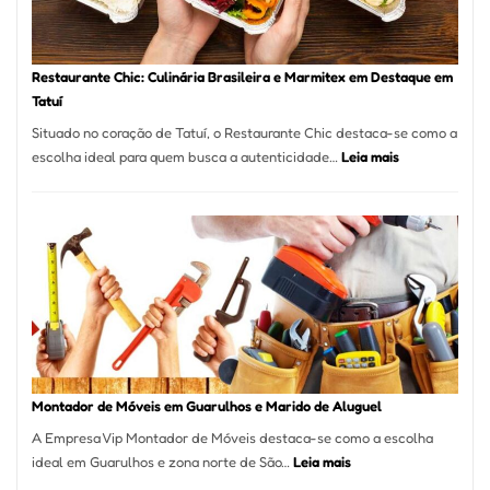
Restaurante Chic: Culinária Brasileira e Marmitex em Destaque em
Tatuí
Situado no coração de Tatuí, o Restaurante Chic destaca-se como a
:
escolha ideal para quem busca a autenticidade…
Leia mais
Restaurante
Chic:
Culinária
Brasileira
e
Marmitex
em
Destaque
em
Tatuí
Montador de Móveis em Guarulhos e Marido de Aluguel
A Empresa Vip Montador de Móveis destaca-se como a escolha
:
ideal em Guarulhos e zona norte de São…
Leia mais
Montador