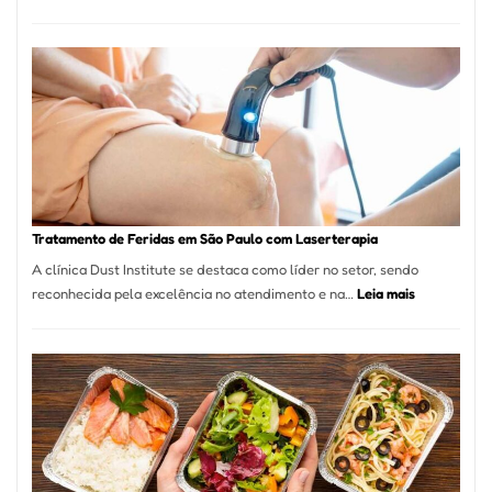
Comércio
Varejista
de
São
Paulo
Inicia
2025
com
Crescimento
Recorde
Tratamento de Feridas em São Paulo com Laserterapia
de
A clínica Dust Institute se destaca como líder no setor, sendo
9,9%
:
reconhecida pela excelência no atendimento e na…
Leia mais
Tratamento
de
Feridas
em
São
Paulo
com
Laserterapi