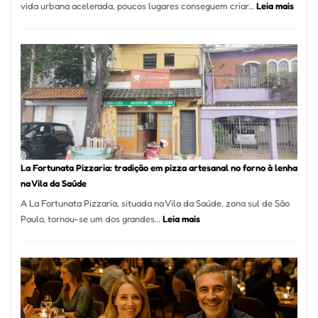
:
vida urbana acelerada, poucos lugares conseguem criar…
Leia mais
Pé
de
Mang
Se
Torno
Um
dos
Resta
Mais
Icôni
La Fortunata Pizzaria: tradição em pizza artesanal no forno à lenha
de
na Vila da Saúde
Pinhe
A La Fortunata Pizzaria, situada na Vila da Saúde, zona sul de São
:
Paulo, tornou-se um dos grandes…
Leia mais
La
Fortunata
Pizzaria:
tradição
em
pizza