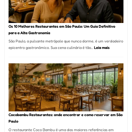
artesanal
no
forno
à
Os 10 Melhores Restaurantes em São Paulo: Um Guia Definitivo
lenha
para a Alta Gastronomia
na
São Paulo, a pulsante metrópole que nunca dorme, é um verdadeiro
Vila
:
epicentro gastronômico. Sua cena culinária é tão…
Leia mais
da
Os
Saúde
10
Melhores
Restaurante
em
São
Paulo:
Um
Guia
Definitivo
Cocobambu Restaurantes: onde encontrar e como reservar em São
para
Paulo
a
O restaurante Coco Bambu é uma das maiores referências em
Alta