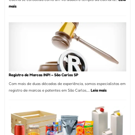
:
mais
Marena
Cucina:
A
Essência
da
Culinária
Italiana
no
Coração
do
Registro de Marcas INPI – São Carlos SP
Itaim
Com mais de duas décadas de experiência, somos especialistas em
Bibi
:
registro de marcas e patentes em São Carlos,…
Leia mais
Registro
de
Marcas
INPI
–
São