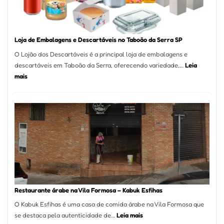
Carlos
SP
Loja de Embalagens e Descartáveis no Taboão da Serra SP
O Lojão dos Descartáveis é a principal loja de embalagens e
descartáveis em Taboão da Serra, oferecendo variedade,…
Leia
:
mais
Loja
de
Embalagens
e
Descartáveis
no
Taboão
da
Serra
SP
Restaurante árabe na Vila Formosa – Kabuk Esfihas
O Kabuk Esfihas é uma casa de comida árabe na Vila Formosa que
:
se destaca pela autenticidade de…
Leia mais