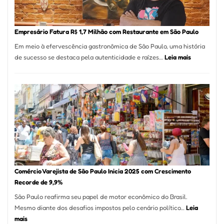
Nova
Empr
em
Empresário Fatura R$ 1,7 Milhão com Restaurante em São Paulo
12
Em meio à efervescência gastronômica de São Paulo, uma história
Mese
:
de sucesso se destaca pela autenticidade e raízes…
Leia mais
Segu
Empresário
Fund
Fatura
Sead
R$
1,7
Milhão
com
Restaurant
em
São
Paulo
Comércio Varejista de São Paulo Inicia 2025 com Crescimento
Recorde de 9,9%
São Paulo reafirma seu papel de motor econômico do Brasil.
Mesmo diante dos desafios impostos pelo cenário político…
Leia
:
mais