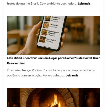
:
frutos do mar no Brasil. Com ambiente acolhedor,…
Leia mais
Gastronomia
Cocobambu
Restaurante
onde
encontrar
e
como
reservar
em
São
Paulo
Está Difícil Encontrar um Bom Lugar para Comer? Este Portal Quer
Resolver Isso
É hora do almoço. Você está com fome, pouco tempo e nenhuma
:
paciência para enrolação. Abre o celular,…
Leia mais
Está
Difícil
Encontrar
um
Bom
Lugar