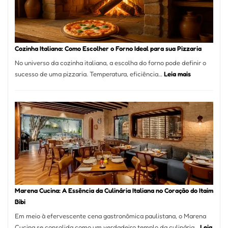
para
Comer?
Este
Portal
Cozinha Italiana: Como Escolher o Forno Ideal para sua Pizzaria
Quer
No universo da cozinha italiana, a escolha do forno pode definir o
Resolver
:
sucesso de uma pizzaria. Temperatura, eficiência…
Leia mais
Isso
Cozinha
Italiana:
Como
Escolher
o
Forno
Ideal
para
sua
Pizzaria
Marena Cucina: A Essência da Culinária Italiana no Coração do Itaim
Bibi
Em meio à efervescente cena gastronômica paulistana, o Marena
Cucina se consolida como um verdadeiro templo da culinária…
Leia