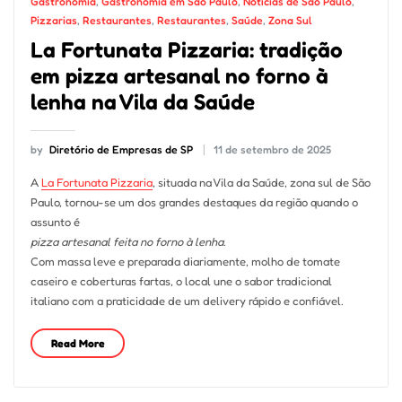
Gastronomia
,
Gastronomia em São Paulo
,
Notícias de São Paulo
,
Pizzarias
,
Restaurantes
,
Restaurantes
,
Saúde
,
Zona Sul
La Fortunata Pizzaria: tradição
em pizza artesanal no forno à
lenha na Vila da Saúde
by
Diretório de Empresas de SP
11 de setembro de 2025
A
La Fortunata Pizzaria
, situada na Vila da Saúde, zona sul de São
Paulo, tornou-se um dos grandes destaques da região quando o
assunto é
pizza artesanal feita no forno à lenha
.
Com massa leve e preparada diariamente, molho de tomate
caseiro e coberturas fartas, o local une o sabor tradicional
italiano com a praticidade de um delivery rápido e confiável.
Read More