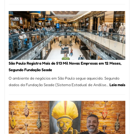
Restaurante
árabe
na
Vila
Formosa
–
Kabuk
Esfihas
São Paulo Registra Mais de 513 Mil Novas Empresas em 12 Meses,
Segundo Fundação Seade
O ambiente de negócios em São Paulo segue aquecido. Segundo
:
dados da Fundação Seade (Sistema Estadual de Análise…
Leia mais
São
Paul
Regi
Mais
de
513
Mil