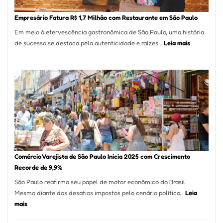
Empr
em
Empresário Fatura R$ 1,7 Milhão com Restaurante em São Paulo
12
Em meio à efervescência gastronômica de São Paulo, uma história
Mese
:
de sucesso se destaca pela autenticidade e raízes…
Leia mais
Segu
Empresário
Fund
Fatura
Sead
R$
1,7
Milhão
com
Restaurant
em
São
Paulo
Comércio Varejista de São Paulo Inicia 2025 com Crescimento
Recorde de 9,9%
São Paulo reafirma seu papel de motor econômico do Brasil.
Mesmo diante dos desafios impostos pelo cenário político…
Leia
:
mais
Comércio