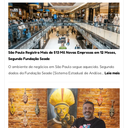
na
Vila
Formosa
–
Kabuk
Esfihas
São Paulo Registra Mais de 513 Mil Novas Empresas em 12 Meses,
Segundo Fundação Seade
O ambiente de negócios em São Paulo segue aquecido. Segundo
:
dados da Fundação Seade (Sistema Estadual de Análise…
Leia mais
São
Paul
Regi
Mais
de
513
Mil
Nova