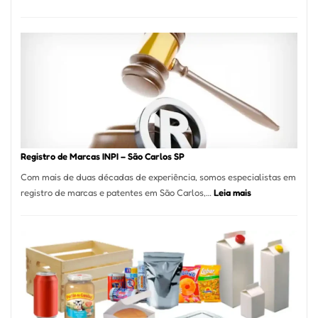
Marena
Cucina:
A
Essência
da
Culinária
Italiana
no
Coração
do
Registro de Marcas INPI – São Carlos SP
Itaim
Com mais de duas décadas de experiência, somos especialistas em
Bibi
:
registro de marcas e patentes em São Carlos,…
Leia mais
Registro
de
Marcas
INPI
–
São
Carlos
SP