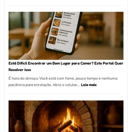
Cocobambu
Restaurante
onde
encontrar
e
como
reservar
em
São
Paulo
Está Difícil Encontrar um Bom Lugar para Comer? Este Portal Quer
Resolver Isso
É hora do almoço. Você está com fome, pouco tempo e nenhuma
:
paciência para enrolação. Abre o celular,…
Leia mais
Está
Difícil
Encontrar
um
Bom
Lugar
para