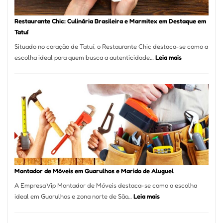
Restaurante Chic: Culinária Brasileira e Marmitex em Destaque em
Tatuí
Situado no coração de Tatuí, o Restaurante Chic destaca-se como a
:
escolha ideal para quem busca a autenticidade…
Leia mais
Restaurante
Chic:
Culinária
Brasileira
e
Marmitex
em
Destaque
em
Tatuí
Montador de Móveis em Guarulhos e Marido de Aluguel
A Empresa Vip Montador de Móveis destaca-se como a escolha
:
ideal em Guarulhos e zona norte de São…
Leia mais
Montador
de