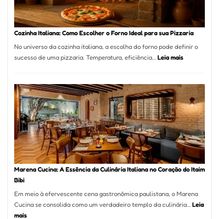
Comer?
Este
Portal
Cozinha Italiana: Como Escolher o Forno Ideal para sua Pizzaria
Quer
No universo da cozinha italiana, a escolha do forno pode definir o
Resolver
:
sucesso de uma pizzaria. Temperatura, eficiência…
Leia mais
Isso
Cozinha
Italiana:
Como
Escolher
o
Forno
Ideal
para
sua
Pizzaria
Marena Cucina: A Essência da Culinária Italiana no Coração do Itaim
Bibi
Em meio à efervescente cena gastronômica paulistana, o Marena
Cucina se consolida como um verdadeiro templo da culinária…
Leia
:
mais