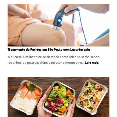
Varejista
de
São
Paulo
Inicia
2025
com
Crescimento
Recorde
Tratamento de Feridas em São Paulo com Laserterapia
de
A clínica Dust Institute se destaca como líder no setor, sendo
9,9%
:
reconhecida pela excelência no atendimento e na…
Leia mais
Tratamento
de
Feridas
em
São
Paulo
com
Laserterapi