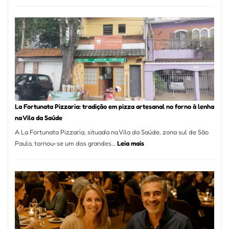
Pé
de
Mang
Se
Torno
Um
dos
Resta
Mais
Icôni
La Fortunata Pizzaria: tradição em pizza artesanal no forno à lenha
de
na Vila da Saúde
Pinhe
A La Fortunata Pizzaria, situada na Vila da Saúde, zona sul de São
:
Paulo, tornou-se um dos grandes…
Leia mais
La
Fortunata
Pizzaria:
tradição
em
pizza
artesanal