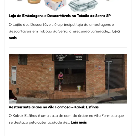
Loja de Embalagens e Descartáveis no Taboão da Serra SP
O Lojão dos Descartáveis é a principal loja de embalagens e
descartáveis em Taboão da Serra, oferecendo variedade,…
Leia
:
mais
Loja
de
Embalagens
e
Descartáveis
no
Taboão
da
Serra
SP
Restaurante árabe na Vila Formosa – Kabuk Esfihas
O Kabuk Esfihas é uma casa de comida árabe na Vila Formosa que
:
se destaca pela autenticidade de…
Leia mais
Restaurante
árabe