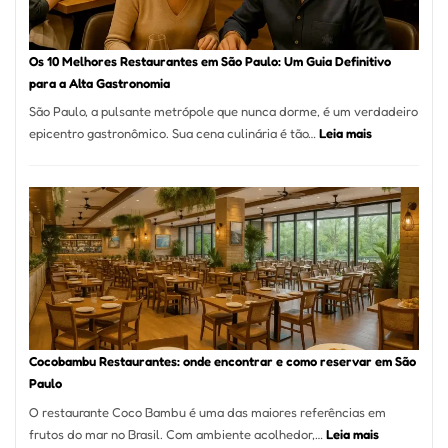
no
forno
à
Os 10 Melhores Restaurantes em São Paulo: Um Guia Definitivo
lenha
para a Alta Gastronomia
na
São Paulo, a pulsante metrópole que nunca dorme, é um verdadeiro
Vila
:
epicentro gastronômico. Sua cena culinária é tão…
Leia mais
da
Os
Saúde
10
Melhores
Restaurante
em
São
Paulo:
Um
Guia
Definitivo
Cocobambu Restaurantes: onde encontrar e como reservar em São
para
Paulo
a
O restaurante Coco Bambu é uma das maiores referências em
Alta
:
frutos do mar no Brasil. Com ambiente acolhedor,…
Leia mais
Gastronomia