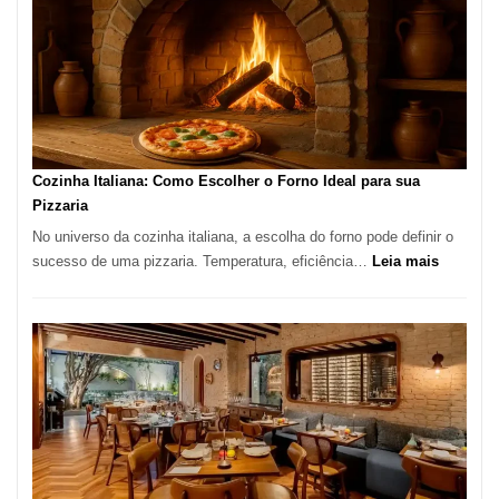
um
Bom
Lugar
para
Comer?
Este
Portal
Cozinha Italiana: Como Escolher o Forno Ideal para sua
Quer
Pizzaria
Resolver
No universo da cozinha italiana, a escolha do forno pode definir o
Isso
:
sucesso de uma pizzaria. Temperatura, eficiência…
Leia mais
Cozinha
Italiana:
Como
Escolher
o
Forno
Ideal
para
sua