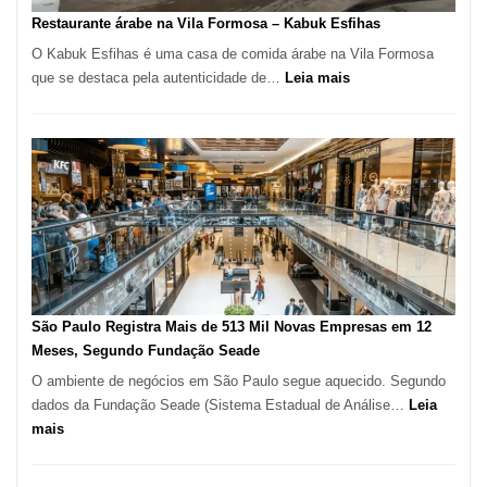
SP
Restaurante árabe na Vila Formosa – Kabuk Esfihas
O Kabuk Esfihas é uma casa de comida árabe na Vila Formosa
:
que se destaca pela autenticidade de…
Leia mais
Restaurante
árabe
na
Vila
Formosa
–
Kabuk
Esfihas
São Paulo Registra Mais de 513 Mil Novas Empresas em 12
Meses, Segundo Fundação Seade
O ambiente de negócios em São Paulo segue aquecido. Segundo
dados da Fundação Seade (Sistema Estadual de Análise…
Leia
:
mais
São
Paulo