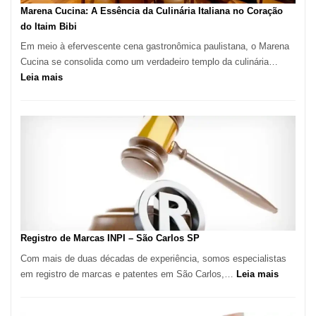
Pizzaria
Marena Cucina: A Essência da Culinária Italiana no Coração
do Itaim Bibi
Em meio à efervescente cena gastronômica paulistana, o Marena
Cucina se consolida como um verdadeiro templo da culinária…
:
Leia mais
Marena
Cucina:
A
Essência
da
Culinária
Italiana
no
Coração
do
Registro de Marcas INPI – São Carlos SP
Itaim
Com mais de duas décadas de experiência, somos especialistas
Bibi
:
em registro de marcas e patentes em São Carlos,…
Leia mais
Registro
de