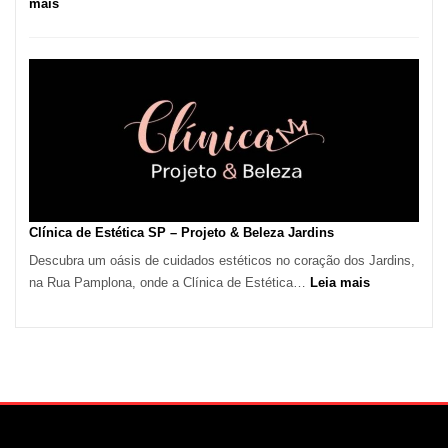
:
mais
Onda
de
Calor
em
São
Paulo
Impulsiona
Demanda
por
Serviços
Clínica de Estética SP – Projeto & Beleza Jardins
de
Descubra um oásis de cuidados estéticos no coração dos Jardins,
Refrigeração
:
na Rua Pamplona, onde a Clínica de Estética…
Leia mais
Clínica
de
Estética
SP
–
Projeto
&