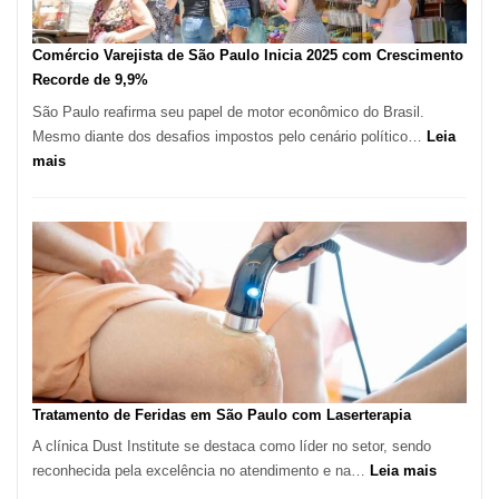
São
Paulo
Comércio Varejista de São Paulo Inicia 2025 com Crescimento
Recorde de 9,9%
São Paulo reafirma seu papel de motor econômico do Brasil.
Mesmo diante dos desafios impostos pelo cenário político…
Leia
:
mais
Comércio
Varejista
de
São
Paulo
Inicia
2025
com
Crescimento
Recorde
Tratamento de Feridas em São Paulo com Laserterapia
de
A clínica Dust Institute se destaca como líder no setor, sendo
9,9%
:
reconhecida pela excelência no atendimento e na…
Leia mais
Tratamen