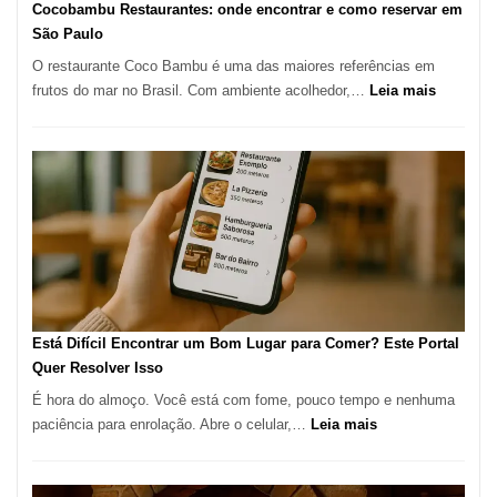
Cocobambu Restaurantes: onde encontrar e como reservar em
para
São Paulo
a
O restaurante Coco Bambu é uma das maiores referências em
Alta
:
frutos do mar no Brasil. Com ambiente acolhedor,…
Leia mais
Gastronomia
Cocoba
Restaura
onde
encontra
e
como
reservar
em
São
Paulo
Está Difícil Encontrar um Bom Lugar para Comer? Este Portal
Quer Resolver Isso
É hora do almoço. Você está com fome, pouco tempo e nenhuma
:
paciência para enrolação. Abre o celular,…
Leia mais
Está
Difícil
Encontrar