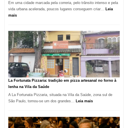
Em uma cidade marcada pela correria, pelo trânsito intenso e pela
vida urbana acelerada, poucos lugares conseguem criar…
Leia
:
mais
Pé
de
Manga
Se
Tornou
Um
dos
Restaurantes
Mais
Icônicos
La Fortunata Pizzaria: tradição em pizza artesanal no forno à
de
lenha na Vila da Saúde
Pinheiros
A La Fortunata Pizzaria, situada na Vila da Saúde, zona sul de
:
São Paulo, tornou-se um dos grandes…
Leia mais
La
Fortunata
Pizzaria:
tradição