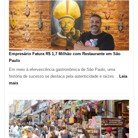
Registra
Mais
de
513
Mil
Novas
Empresas
em
Empresário Fatura R$ 1,7 Milhão com Restaurante em São
12
Paulo
Meses,
Em meio à efervescência gastronômica de São Paulo, uma
Segundo
história de sucesso se destaca pela autenticidade e raízes…
Leia
Fundação
:
mais
Seade
Empresário
Fatura
R$
1,7
Milhão
com
Restaurante
em