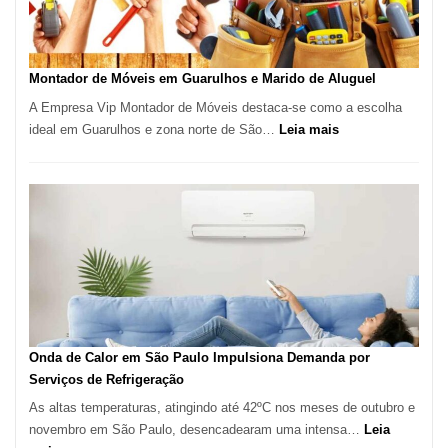
em
Destaque
em
Tatuí
Montador de Móveis em Guarulhos e Marido de Aluguel
A Empresa Vip Montador de Móveis destaca-se como a escolha
:
ideal em Guarulhos e zona norte de São…
Leia mais
Montador
de
Móveis
em
Guarulhos
e
Marido
de
Aluguel
Onda de Calor em São Paulo Impulsiona Demanda por
Serviços de Refrigeração
As altas temperaturas, atingindo até 42ºC nos meses de outubro e
novembro em São Paulo, desencadearam uma intensa…
Leia