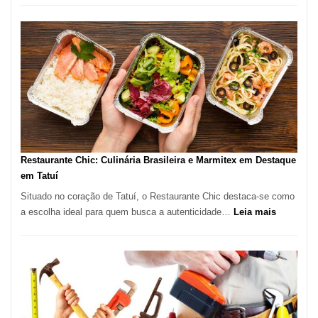
de
Feridas
em
São
Paulo
com
Lasertera
Restaurante Chic: Culinária Brasileira e Marmitex em Destaque
em Tatuí
Situado no coração de Tatuí, o Restaurante Chic destaca-se como
:
a escolha ideal para quem busca a autenticidade…
Leia mais
Restauran
Chic:
Culinária
Brasileira
e
Marmitex