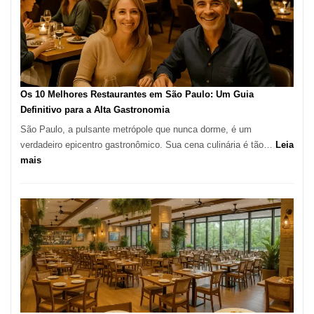
em
pizza
artesanal
no
forno
à
Os 10 Melhores Restaurantes em São Paulo: Um Guia
lenha
Definitivo para a Alta Gastronomia
na
São Paulo, a pulsante metrópole que nunca dorme, é um
Vila
verdadeiro epicentro gastronômico. Sua cena culinária é tão…
Leia
da
:
mais
Saúde
Os
10
Melhores
Restaurantes
em
São
Paulo:
Um
Guia
Definitivo