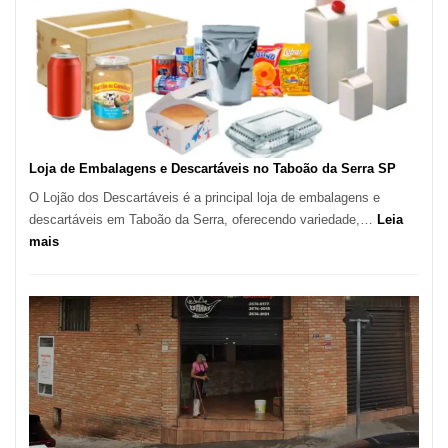
Marcas
INPI
–
São
Carlos
SP
Loja de Embalagens e Descartáveis no Taboão da Serra SP
O Lojão dos Descartáveis é a principal loja de embalagens e
descartáveis em Taboão da Serra, oferecendo variedade,…
Leia
:
mais
Loja
de
Embalagens
e
Descartáveis
no
Taboão
da
Serra