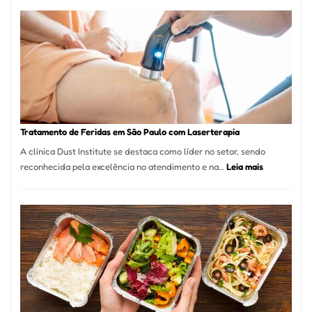
Varejista
de
São
Paulo
Inicia
2025
com
Crescimento
Recorde
Tratamento de Feridas em São Paulo com Laserterapia
de
A clínica Dust Institute se destaca como líder no setor, sendo
9,9%
:
reconhecida pela excelência no atendimento e na…
Leia mais
Tratamento
de
Feridas
em
São
Paulo
com
Laserterapi