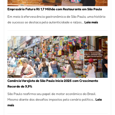
Empr
em
Empresário Fatura R$ 1,7 Milhão com Restaurante em São Paulo
12
Em meio à efervescência gastronômica de São Paulo, uma história
Mese
:
de sucesso se destaca pela autenticidade e raízes…
Leia mais
Segu
Empresário
Fund
Fatura
Sead
R$
1,7
Milhão
com
Restaurant
em
São
Paulo
Comércio Varejista de São Paulo Inicia 2025 com Crescimento
Recorde de 9,9%
São Paulo reafirma seu papel de motor econômico do Brasil.
Mesmo diante dos desafios impostos pelo cenário político…
Leia
:
mais
Comércio