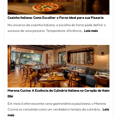
Comer?
Este
Portal
Cozinha Italiana: Como Escolher o Forno Ideal para sua Pizzaria
Quer
No universo da cozinha italiana, a escolha do forno pode definir o
Resolver
:
sucesso de uma pizzaria. Temperatura, eficiência…
Leia mais
Isso
Cozinha
Italiana:
Como
Escolher
o
Forno
Ideal
para
sua
Pizzaria
Marena Cucina: A Essência da Culinária Italiana no Coração do Itaim
Bibi
Em meio à efervescente cena gastronômica paulistana, o Marena
Cucina se consolida como um verdadeiro templo da culinária…
Leia
:
mais