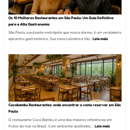
no
forno
à
Os 10 Melhores Restaurantes em São Paulo: Um Guia Definitivo
lenha
para a Alta Gastronomia
na
São Paulo, a pulsante metrópole que nunca dorme, é um verdadeiro
Vila
:
epicentro gastronômico. Sua cena culinária é tão…
Leia mais
da
Os
Saúde
10
Melhores
Restaurante
em
São
Paulo:
Um
Guia
Definitivo
Cocobambu Restaurantes: onde encontrar e como reservar em São
para
Paulo
a
O restaurante Coco Bambu é uma das maiores referências em
Alta
:
frutos do mar no Brasil. Com ambiente acolhedor,…
Leia mais
Gastronomia