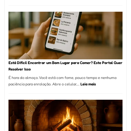
Cocobambu
Restaurante
onde
encontrar
e
como
reservar
em
São
Paulo
Está Difícil Encontrar um Bom Lugar para Comer? Este Portal Quer
Resolver Isso
É hora do almoço. Você está com fome, pouco tempo e nenhuma
:
paciência para enrolação. Abre o celular,…
Leia mais
Está
Difícil
Encontrar
um
Bom
Lugar
para