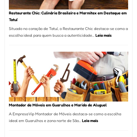
Restaurante Chic: Culinária Brasileira e Marmitex em Destaque em
Tatuí
Situado no coração de Tatuí, o Restaurante Chic destaca-se como a
:
escolha ideal para quem busca a autenticidade…
Leia mais
Restaurante
Chic:
Culinária
Brasileira
e
Marmitex
em
Destaque
em
Tatuí
Montador de Móveis em Guarulhos e Marido de Aluguel
A Empresa Vip Montador de Móveis destaca-se como a escolha
:
ideal em Guarulhos e zona norte de São…
Leia mais
Montador
de