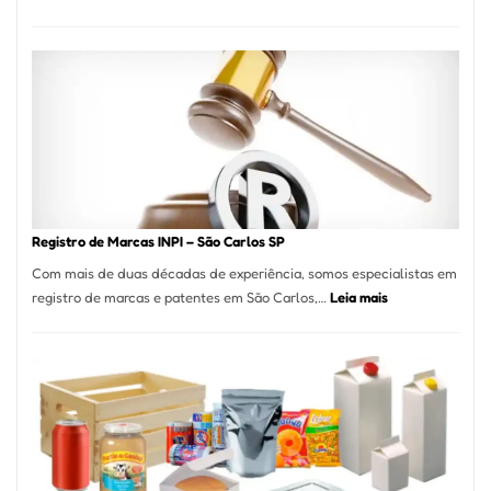
Marena
Cucina:
A
Essência
da
Culinária
Italiana
no
Coração
do
Registro de Marcas INPI – São Carlos SP
Itaim
Com mais de duas décadas de experiência, somos especialistas em
Bibi
:
registro de marcas e patentes em São Carlos,…
Leia mais
Registro
de
Marcas
INPI
–
São
Carlos
SP