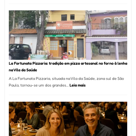
Pé
de
Mang
Se
Torno
Um
dos
Resta
Mais
Icôni
La Fortunata Pizzaria: tradição em pizza artesanal no forno à lenha
de
na Vila da Saúde
Pinhe
A La Fortunata Pizzaria, situada na Vila da Saúde, zona sul de São
:
Paulo, tornou-se um dos grandes…
Leia mais
La
Fortunata
Pizzaria:
tradição
em
pizza
artesanal