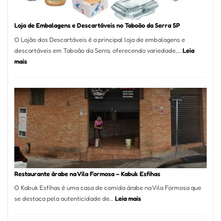
Loja de Embalagens e Descartáveis no Taboão da Serra SP
O Lojão dos Descartáveis é a principal loja de embalagens e
descartáveis em Taboão da Serra, oferecendo variedade,…
Leia
:
mais
Loja
de
Embalagens
e
Descartáveis
no
Taboão
da
Serra
SP
Restaurante árabe na Vila Formosa – Kabuk Esfihas
O Kabuk Esfihas é uma casa de comida árabe na Vila Formosa que
:
se destaca pela autenticidade de…
Leia mais
Restaurante
árabe