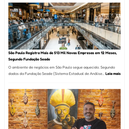
na
Vila
Formosa
–
Kabuk
Esfihas
São Paulo Registra Mais de 513 Mil Novas Empresas em 12 Meses,
Segundo Fundação Seade
O ambiente de negócios em São Paulo segue aquecido. Segundo
:
dados da Fundação Seade (Sistema Estadual de Análise…
Leia mais
São
Paul
Regi
Mais
de
513
Mil
Nova