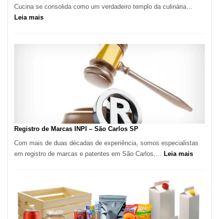
Cucina se consolida como um verdadeiro templo da culinária…
:
Leia mais
Marena
Cucina:
A
Essência
da
Culinária
Italiana
no
Coração
do
Registro de Marcas INPI – São Carlos SP
Itaim
Com mais de duas décadas de experiência, somos especialistas
Bibi
:
em registro de marcas e patentes em São Carlos,…
Leia mais
Registro
de
Marcas
INPI
–
São