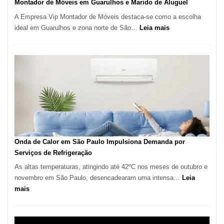
Montador de Móveis em Guarulhos e Marido de Aluguel
A Empresa Vip Montador de Móveis destaca-se como a escolha
:
ideal em Guarulhos e zona norte de São…
Leia mais
Montador
de
Móveis
em
Guarulhos
e
Marido
de
Aluguel
Onda de Calor em São Paulo Impulsiona Demanda por
Serviços de Refrigeração
As altas temperaturas, atingindo até 42ºC nos meses de outubro e
novembro em São Paulo, desencadearam uma intensa…
Leia
:
mais
Onda
de
Calor