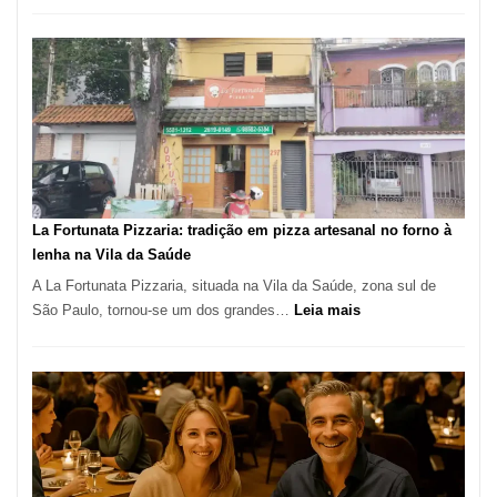
Pé
de
Manga
Se
Tornou
Um
dos
Restaurantes
Mais
Icônicos
La Fortunata Pizzaria: tradição em pizza artesanal no forno à
de
lenha na Vila da Saúde
Pinheiros
A La Fortunata Pizzaria, situada na Vila da Saúde, zona sul de
:
São Paulo, tornou-se um dos grandes…
Leia mais
La
Fortunata
Pizzaria:
tradição
em
pizza
artesanal