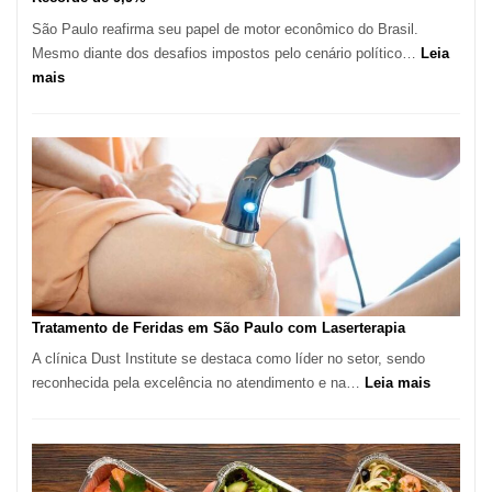
São Paulo reafirma seu papel de motor econômico do Brasil.
Mesmo diante dos desafios impostos pelo cenário político…
Leia
:
mais
Comércio
Varejista
de
São
Paulo
Inicia
2025
com
Crescimento
Recorde
Tratamento de Feridas em São Paulo com Laserterapia
de
A clínica Dust Institute se destaca como líder no setor, sendo
9,9%
:
reconhecida pela excelência no atendimento e na…
Leia mais
Tratamen
de
Feridas
em