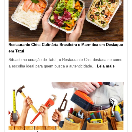
São
Paulo
com
Lasertera
Restaurante Chic: Culinária Brasileira e Marmitex em Destaque
em Tatuí
Situado no coração de Tatuí, o Restaurante Chic destaca-se como
:
a escolha ideal para quem busca a autenticidade…
Leia mais
Restauran
Chic:
Culinária
Brasileira
e
Marmitex
em
Destaque
em
Tatuí