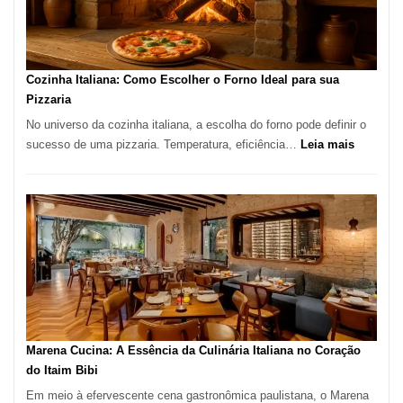
para
Comer?
Este
Portal
Cozinha Italiana: Como Escolher o Forno Ideal para sua
Quer
Pizzaria
Resolver
No universo da cozinha italiana, a escolha do forno pode definir o
Isso
:
sucesso de uma pizzaria. Temperatura, eficiência…
Leia mais
Cozinha
Italiana:
Como
Escolher
o
Forno
Ideal
para
sua
Pizzaria
Marena Cucina: A Essência da Culinária Italiana no Coração
do Itaim Bibi
Em meio à efervescente cena gastronômica paulistana, o Marena