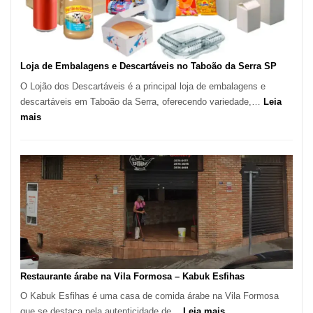
Carlos
SP
Loja de Embalagens e Descartáveis no Taboão da Serra SP
O Lojão dos Descartáveis é a principal loja de embalagens e
descartáveis em Taboão da Serra, oferecendo variedade,…
Leia
:
mais
Loja
de
Embalagens
e
Descartáveis
no
Taboão
da
Serra
SP
Restaurante árabe na Vila Formosa – Kabuk Esfihas
O Kabuk Esfihas é uma casa de comida árabe na Vila Formosa
:
que se destaca pela autenticidade de…
Leia mais