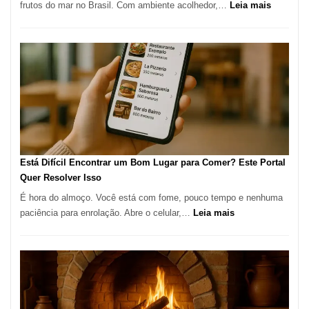
:
frutos do mar no Brasil. Com ambiente acolhedor,…
Leia mais
Gastronomia
Cocoba
Restaura
onde
encontra
e
como
reservar
em
São
Paulo
Está Difícil Encontrar um Bom Lugar para Comer? Este Portal
Quer Resolver Isso
É hora do almoço. Você está com fome, pouco tempo e nenhuma
:
paciência para enrolação. Abre o celular,…
Leia mais
Está
Difícil
Encontrar
um
Bom
Lugar