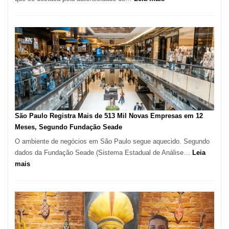
Restaurante
árabe
na
Vila
Formosa
–
Kabuk
Esfihas
São Paulo Registra Mais de 513 Mil Novas Empresas em 12
Meses, Segundo Fundação Seade
O ambiente de negócios em São Paulo segue aquecido. Segundo
dados da Fundação Seade (Sistema Estadual de Análise…
Leia
:
mais
São
Paulo
Registra
Mais
de