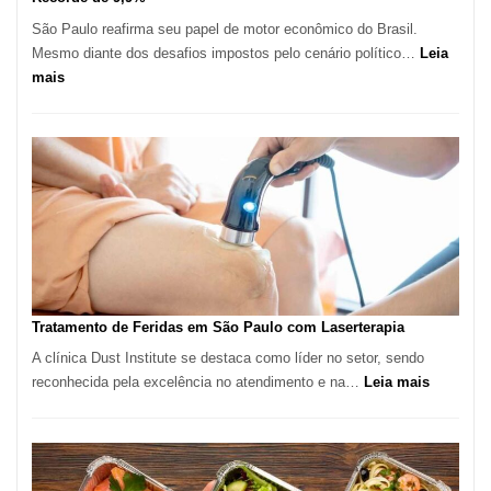
São Paulo reafirma seu papel de motor econômico do Brasil.
Mesmo diante dos desafios impostos pelo cenário político…
Leia
:
mais
Comércio
Varejista
de
São
Paulo
Inicia
2025
com
Crescimento
Recorde
Tratamento de Feridas em São Paulo com Laserterapia
de
A clínica Dust Institute se destaca como líder no setor, sendo
9,9%
:
reconhecida pela excelência no atendimento e na…
Leia mais
Tratamen
de
Feridas
em