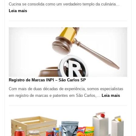
Cucina se consolida como um verdadeiro templo da culinária…
:
Leia mais
Marena
Cucina:
A
Essência
da
Culinária
Italiana
no
Coração
do
Registro de Marcas INPI – São Carlos SP
Itaim
Com mais de duas décadas de experiência, somos especialistas
Bibi
:
em registro de marcas e patentes em São Carlos,…
Leia mais
Registro
de
Marcas
INPI
–
São