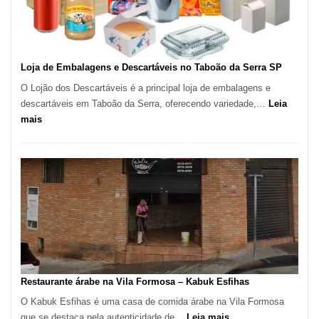
Carlos
SP
Loja de Embalagens e Descartáveis no Taboão da Serra SP
O Lojão dos Descartáveis é a principal loja de embalagens e
descartáveis em Taboão da Serra, oferecendo variedade,…
Leia
:
mais
Loja
de
Embalagens
e
Descartáveis
no
Taboão
da
Serra
SP
Restaurante árabe na Vila Formosa – Kabuk Esfihas
O Kabuk Esfihas é uma casa de comida árabe na Vila Formosa
:
que se destaca pela autenticidade de…
Leia mais