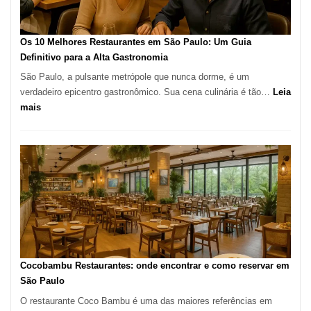
no
forno
à
Os 10 Melhores Restaurantes em São Paulo: Um Guia
lenha
Definitivo para a Alta Gastronomia
na
São Paulo, a pulsante metrópole que nunca dorme, é um
Vila
verdadeiro epicentro gastronômico. Sua cena culinária é tão…
Leia
da
:
mais
Saúde
Os
10
Melhores
Restaurantes
em
São
Paulo:
Um
Guia
Definitivo
Cocobambu Restaurantes: onde encontrar e como reservar em
para
São Paulo
a
O restaurante Coco Bambu é uma das maiores referências em
Alta