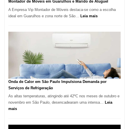
Montador de Móveis em Guarulhos e Marido de Aluguel
A Empresa Vip Montador de Móveis destaca-se como a escolha
:
ideal em Guarulhos e zona norte de São…
Leia mais
Montador
de
Móveis
em
Guarulhos
e
Marido
de
Aluguel
Onda de Calor em São Paulo Impulsiona Demanda por
Serviços de Refrigeração
As altas temperaturas, atingindo até 42ºC nos meses de outubro e
novembro em São Paulo, desencadearam uma intensa…
Leia
:
mais
Onda
de
Calor