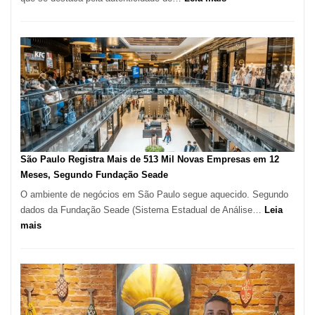
Restaurante
árabe
na
Vila
Formosa
–
Kabuk
Esfihas
São Paulo Registra Mais de 513 Mil Novas Empresas em 12
Meses, Segundo Fundação Seade
O ambiente de negócios em São Paulo segue aquecido. Segundo
dados da Fundação Seade (Sistema Estadual de Análise…
Leia
:
mais
São
Paulo
Registra
Mais
de