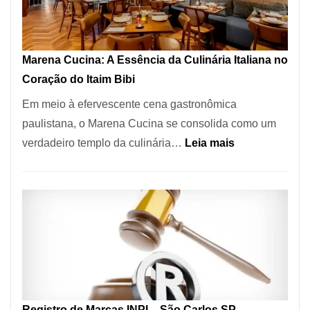
Forno
Ideal
para
Marena Cucina: A Essência da Culinária Italiana no
sua
Coração do Itaim Bibi
Pizzaria
Em meio à efervescente cena gastronômica
paulistana, o Marena Cucina se consolida como um
:
verdadeiro templo da culinária…
Leia mais
Marena
Cucina:
A
Essência
da
Culinária
Italiana
no
Registro de Marcas INPI – São Carlos SP