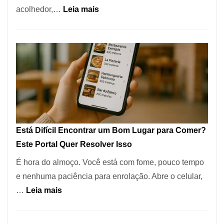
:
acolhedor,…
Leia mais
Alta
Cocobambu
Gastronomia
Restaurantes:
onde
encontrar
e
como
reservar
em
Está Difícil Encontrar um Bom Lugar para Comer?
São
Este Portal Quer Resolver Isso
Paulo
É hora do almoço. Você está com fome, pouco tempo
e nenhuma paciência para enrolação. Abre o celular,
:
…
Leia mais
Está
Difícil