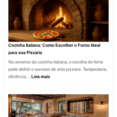
Encontrar
um
Bom
Lugar
para
Comer?
Cozinha Italiana: Como Escolher o Forno Ideal
Este
para sua Pizzaria
Portal
No universo da cozinha italiana, a escolha do forno
Quer
pode definir o sucesso de uma pizzaria. Temperatura,
Resolver
:
eficiência…
Leia mais
Isso
Cozinha
Italiana:
Como
Escolher
o