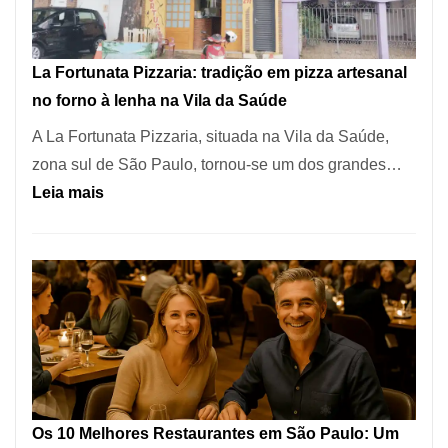
dos
Restaurantes
La Fortunata Pizzaria: tradição em pizza artesanal
Mais
no forno à lenha na Vila da Saúde
Icônicos
A La Fortunata Pizzaria, situada na Vila da Saúde,
de
zona sul de São Paulo, tornou-se um dos grandes…
Pinheiros
:
Leia mais
La
Fortunata
Pizzaria:
tradição
em
pizza
artesanal
no
Os 10 Melhores Restaurantes em São Paulo: Um
forno