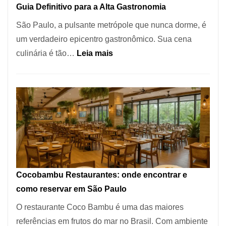
Guia Definitivo para a Alta Gastronomia
à
São Paulo, a pulsante metrópole que nunca dorme, é
lenha
um verdadeiro epicentro gastronômico. Sua cena
na
:
culinária é tão…
Leia mais
Vila
Os
da
10
Saúde
Melhores
Restaurantes
em
São
Paulo:
Um
Cocobambu Restaurantes: onde encontrar e
Guia
como reservar em São Paulo
Definitivo
O restaurante Coco Bambu é uma das maiores
para
referências em frutos do mar no Brasil. Com ambiente
a