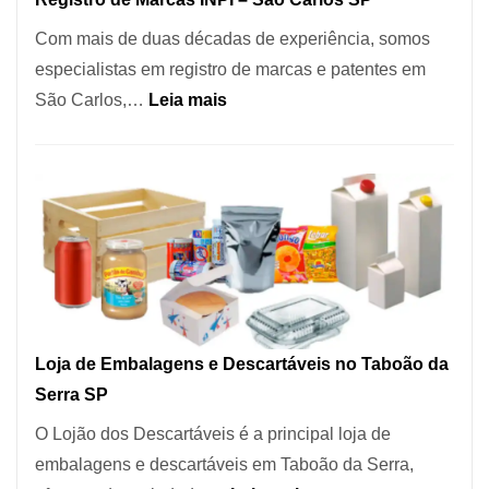
Coração
Com mais de duas décadas de experiência, somos
do
especialistas em registro de marcas e patentes em
Itaim
:
São Carlos,…
Leia mais
Bibi
Registro
de
Marcas
INPI
–
São
Carlos
SP
Loja de Embalagens e Descartáveis no Taboão da
Serra SP
O Lojão dos Descartáveis é a principal loja de
embalagens e descartáveis em Taboão da Serra,