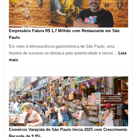
513
Mil
Novas
Empresas
em
Empresário Fatura R$ 1,7 Milhão com Restaurante em São
12
Paulo
Meses,
Em meio à efervescência gastronômica de São Paulo, uma
Segundo
história de sucesso se destaca pela autenticidade e raízes…
Leia
Fundação
:
mais
Seade
Empresário
Fatura
R$
1,7
Milhão
com
Restaurante
em
São
Paulo
Comércio Varejista de São Paulo Inicia 2025 com Crescimento
Recorde de 9,9%