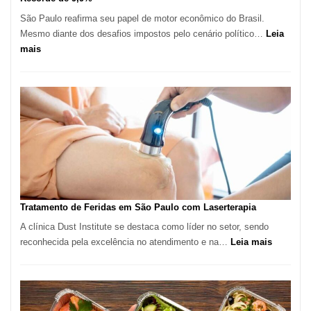
São Paulo reafirma seu papel de motor econômico do Brasil.
Mesmo diante dos desafios impostos pelo cenário político…
Leia
:
mais
Comércio
Varejista
de
São
Paulo
Inicia
2025
com
Crescimento
Recorde
Tratamento de Feridas em São Paulo com Laserterapia
de
A clínica Dust Institute se destaca como líder no setor, sendo
9,9%
:
reconhecida pela excelência no atendimento e na…
Leia mais
Tratamen
de
Feridas
em