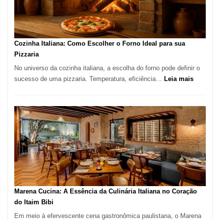
para
Comer?
Este
Portal
Cozinha Italiana: Como Escolher o Forno Ideal para sua
Quer
Pizzaria
Resolver
No universo da cozinha italiana, a escolha do forno pode definir o
Isso
:
sucesso de uma pizzaria. Temperatura, eficiência…
Leia mais
Cozinha
Italiana:
Como
Escolher
o
Forno
Ideal
para
sua
Pizzaria
Marena Cucina: A Essência da Culinária Italiana no Coração
do Itaim Bibi
Em meio à efervescente cena gastronômica paulistana, o Marena