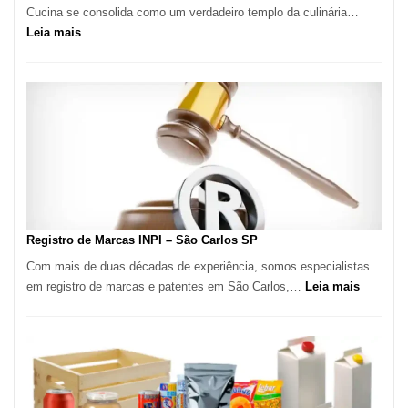
Cucina se consolida como um verdadeiro templo da culinária…
:
Leia mais
Marena
Cucina:
A
Essência
da
Culinária
Italiana
no
Coração
do
Registro de Marcas INPI – São Carlos SP
Itaim
Com mais de duas décadas de experiência, somos especialistas
Bibi
:
em registro de marcas e patentes em São Carlos,…
Leia mais
Registro
de
Marcas
INPI
–
São