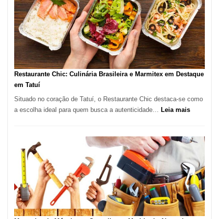
São
Paulo
com
Lasertera
Restaurante Chic: Culinária Brasileira e Marmitex em Destaque
em Tatuí
Situado no coração de Tatuí, o Restaurante Chic destaca-se como
:
a escolha ideal para quem busca a autenticidade…
Leia mais
Restauran
Chic:
Culinária
Brasileira
e
Marmitex
em
Destaque
em
Tatuí