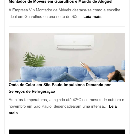
Montador de Móveis em Guarulhos e Marido de Aluguel
A Empresa Vip Montador de Móveis destaca-se como a escolha
:
ideal em Guarulhos e zona norte de São…
Leia mais
Montador
de
Móveis
em
Guarulhos
e
Marido
de
Aluguel
Onda de Calor em São Paulo Impulsiona Demanda por
Serviços de Refrigeração
As altas temperaturas, atingindo até 42ºC nos meses de outubro e
novembro em São Paulo, desencadearam uma intensa…
Leia
:
mais
Onda
de
Calor