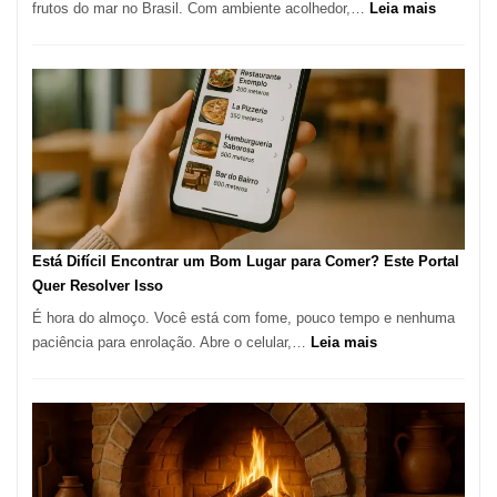
:
frutos do mar no Brasil. Com ambiente acolhedor,…
Leia mais
Gastronomia
Cocoba
Restaura
onde
encontra
e
como
reservar
em
São
Paulo
Está Difícil Encontrar um Bom Lugar para Comer? Este Portal
Quer Resolver Isso
É hora do almoço. Você está com fome, pouco tempo e nenhuma
:
paciência para enrolação. Abre o celular,…
Leia mais
Está
Difícil
Encontrar
um
Bom
Lugar