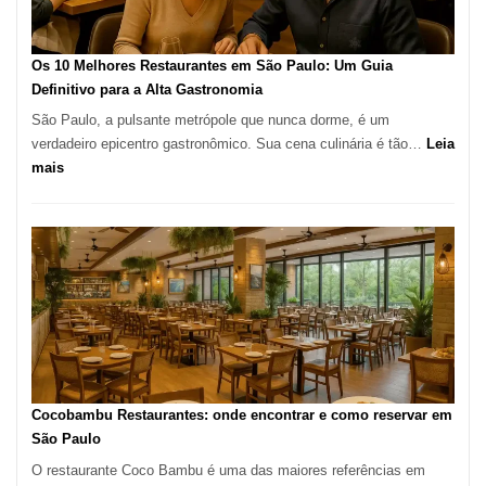
no
forno
à
Os 10 Melhores Restaurantes em São Paulo: Um Guia
lenha
Definitivo para a Alta Gastronomia
na
São Paulo, a pulsante metrópole que nunca dorme, é um
Vila
verdadeiro epicentro gastronômico. Sua cena culinária é tão…
Leia
da
:
mais
Saúde
Os
10
Melhores
Restaurantes
em
São
Paulo:
Um
Guia
Definitivo
Cocobambu Restaurantes: onde encontrar e como reservar em
para
São Paulo
a
O restaurante Coco Bambu é uma das maiores referências em
Alta