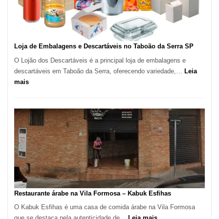
Carlos
SP
Loja de Embalagens e Descartáveis no Taboão da Serra SP
O Lojão dos Descartáveis é a principal loja de embalagens e
descartáveis em Taboão da Serra, oferecendo variedade,…
Leia
:
mais
Loja
de
Embalagens
e
Descartáveis
no
Taboão
da
Serra
SP
Restaurante árabe na Vila Formosa – Kabuk Esfihas
O Kabuk Esfihas é uma casa de comida árabe na Vila Formosa
:
que se destaca pela autenticidade de…
Leia mais