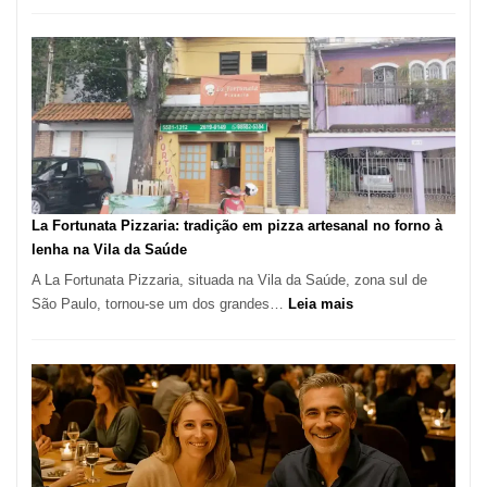
Pé
de
Manga
Se
Tornou
Um
dos
Restaurantes
Mais
Icônicos
La Fortunata Pizzaria: tradição em pizza artesanal no forno à
de
lenha na Vila da Saúde
Pinheiros
A La Fortunata Pizzaria, situada na Vila da Saúde, zona sul de
:
São Paulo, tornou-se um dos grandes…
Leia mais
La
Fortunata
Pizzaria:
tradição
em
pizza
artesanal