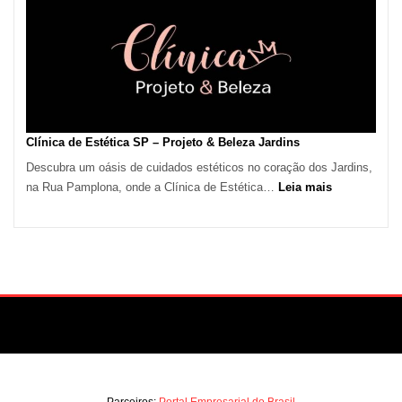
em
São
Paulo
Impulsiona
Demanda
por
Serviços
Clínica de Estética SP – Projeto & Beleza Jardins
de
Descubra um oásis de cuidados estéticos no coração dos Jardins,
Refrigeração
:
na Rua Pamplona, onde a Clínica de Estética…
Leia mais
Clínica
de
Estética
SP
–
Projeto
&
Beleza
Jardins
Parceiros:
Portal Empresarial do Brasil