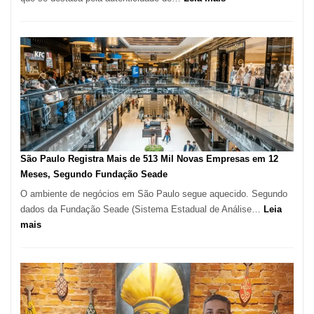
Restaurante
árabe
na
Vila
Formosa
–
Kabuk
Esfihas
São Paulo Registra Mais de 513 Mil Novas Empresas em 12
Meses, Segundo Fundação Seade
O ambiente de negócios em São Paulo segue aquecido. Segundo
dados da Fundação Seade (Sistema Estadual de Análise…
Leia
:
mais
São
Paulo
Registra
Mais
de