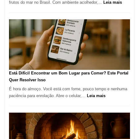
:
frutos do mar no Brasil. Com ambiente acolhedor,…
Leia mais
Gastronomia
Cocoba
Restaura
onde
encontra
e
como
reservar
em
São
Paulo
Está Difícil Encontrar um Bom Lugar para Comer? Este Portal
Quer Resolver Isso
É hora do almoço. Você está com fome, pouco tempo e nenhuma
:
paciência para enrolação. Abre o celular,…
Leia mais
Está
Difícil
Encontrar
um
Bom
Lugar