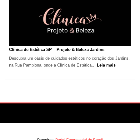
em
São
Paulo
Impulsiona
Demanda
por
Serviços
Clínica de Estética SP – Projeto & Beleza Jardins
de
Descubra um oásis de cuidados estéticos no coração dos Jardins,
Refrigeração
:
na Rua Pamplona, onde a Clínica de Estética…
Leia mais
Clínica
de
Estética
SP
–
Projeto
&
Beleza
Jardins
Parceiros:
Portal Empresarial do Brasil