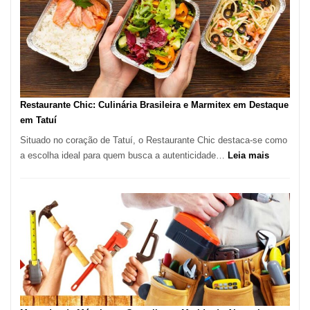
São
Paulo
com
Lasertera
Restaurante Chic: Culinária Brasileira e Marmitex em Destaque
em Tatuí
Situado no coração de Tatuí, o Restaurante Chic destaca-se como
:
a escolha ideal para quem busca a autenticidade…
Leia mais
Restauran
Chic:
Culinária
Brasileira
e
Marmitex
em
Destaque
em
Tatuí