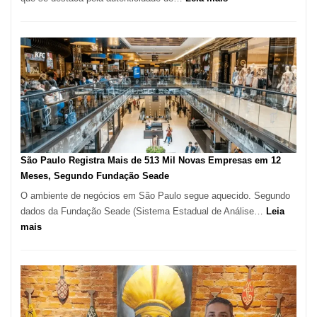
Restaurante
árabe
na
Vila
Formosa
–
Kabuk
Esfihas
São Paulo Registra Mais de 513 Mil Novas Empresas em 12
Meses, Segundo Fundação Seade
O ambiente de negócios em São Paulo segue aquecido. Segundo
dados da Fundação Seade (Sistema Estadual de Análise…
Leia
:
mais
São
Paulo
Registra
Mais
de