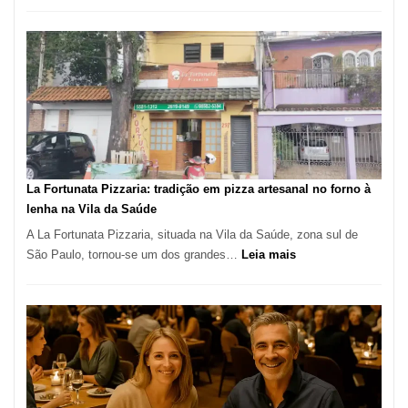
Pé
de
Manga
Se
Tornou
Um
dos
Restaurantes
Mais
Icônicos
La Fortunata Pizzaria: tradição em pizza artesanal no forno à
de
lenha na Vila da Saúde
Pinheiros
A La Fortunata Pizzaria, situada na Vila da Saúde, zona sul de
:
São Paulo, tornou-se um dos grandes…
Leia mais
La
Fortunata
Pizzaria:
tradição
em
pizza
artesanal