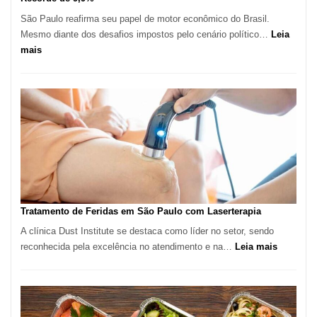
São Paulo reafirma seu papel de motor econômico do Brasil.
Mesmo diante dos desafios impostos pelo cenário político…
Leia
:
mais
Comércio
Varejista
de
São
Paulo
Inicia
2025
com
Crescimento
Recorde
Tratamento de Feridas em São Paulo com Laserterapia
de
A clínica Dust Institute se destaca como líder no setor, sendo
9,9%
:
reconhecida pela excelência no atendimento e na…
Leia mais
Tratamen
de
Feridas
em