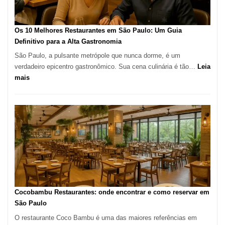
no
forno
à
Os 10 Melhores Restaurantes em São Paulo: Um Guia
lenha
Definitivo para a Alta Gastronomia
na
São Paulo, a pulsante metrópole que nunca dorme, é um
Vila
verdadeiro epicentro gastronômico. Sua cena culinária é tão…
Leia
da
:
mais
Saúde
Os
10
Melhores
Restaurantes
em
São
Paulo:
Um
Guia
Definitivo
Cocobambu Restaurantes: onde encontrar e como reservar em
para
São Paulo
a
O restaurante Coco Bambu é uma das maiores referências em
Alta