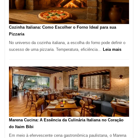
para
Comer?
Este
Portal
Cozinha Italiana: Como Escolher o Forno Ideal para sua
Quer
Pizzaria
Resolver
No universo da cozinha italiana, a escolha do forno pode definir o
Isso
:
sucesso de uma pizzaria. Temperatura, eficiência…
Leia mais
Cozinha
Italiana:
Como
Escolher
o
Forno
Ideal
para
sua
Pizzaria
Marena Cucina: A Essência da Culinária Italiana no Coração
do Itaim Bibi
Em meio à efervescente cena gastronômica paulistana, o Marena