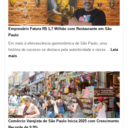
513
Mil
Novas
Empresas
em
Empresário Fatura R$ 1,7 Milhão com Restaurante em São
12
Paulo
Meses,
Em meio à efervescência gastronômica de São Paulo, uma
Segundo
história de sucesso se destaca pela autenticidade e raízes…
Leia
Fundação
:
mais
Seade
Empresário
Fatura
R$
1,7
Milhão
com
Restaurante
em
São
Paulo
Comércio Varejista de São Paulo Inicia 2025 com Crescimento
Recorde de 9,9%