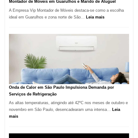
Montador de Móveis em Guarulhos e Marido de Aluguel
A Empresa Vip Montador de Móveis destaca-se como a escolha
:
ideal em Guarulhos e zona norte de São…
Leia mais
Montador
de
Móveis
em
Guarulhos
e
Marido
de
Aluguel
Onda de Calor em São Paulo Impulsiona Demanda por
Serviços de Refrigeração
As altas temperaturas, atingindo até 42ºC nos meses de outubro e
novembro em São Paulo, desencadearam uma intensa…
Leia
:
mais
Onda
de
Calor