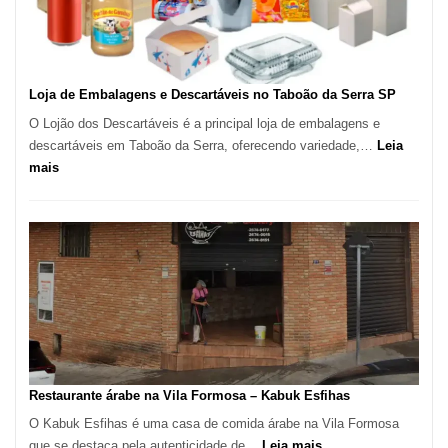
Carlos
SP
Loja de Embalagens e Descartáveis no Taboão da Serra SP
O Lojão dos Descartáveis é a principal loja de embalagens e
descartáveis em Taboão da Serra, oferecendo variedade,…
Leia
:
mais
Loja
de
Embalagens
e
Descartáveis
no
Taboão
da
Serra
SP
Restaurante árabe na Vila Formosa – Kabuk Esfihas
O Kabuk Esfihas é uma casa de comida árabe na Vila Formosa
:
que se destaca pela autenticidade de…
Leia mais