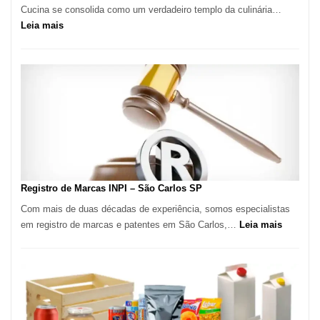
Cucina se consolida como um verdadeiro templo da culinária…
:
Leia mais
Marena
Cucina:
A
Essência
da
Culinária
Italiana
no
Coração
do
Registro de Marcas INPI – São Carlos SP
Itaim
Com mais de duas décadas de experiência, somos especialistas
Bibi
:
em registro de marcas e patentes em São Carlos,…
Leia mais
Registro
de
Marcas
INPI
–
São