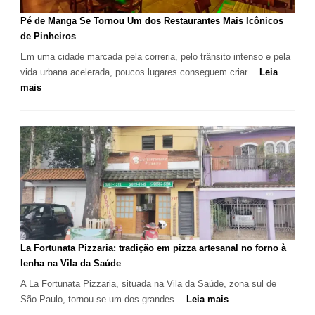
Pé de Manga Se Tornou Um dos Restaurantes Mais Icônicos
de Pinheiros
Em uma cidade marcada pela correria, pelo trânsito intenso e pela
vida urbana acelerada, poucos lugares conseguem criar…
Leia
:
mais
Pé
de
Manga
Se
Tornou
Um
dos
Restaurantes
Mais
Icônicos
La Fortunata Pizzaria: tradição em pizza artesanal no forno à
de
lenha na Vila da Saúde
Pinheiros
A La Fortunata Pizzaria, situada na Vila da Saúde, zona sul de
:
São Paulo, tornou-se um dos grandes…
Leia mais
La