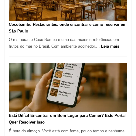
Paulo:
Um
Guia
Definitivo
Cocobambu Restaurantes: onde encontrar e como reservar em
para
São Paulo
a
O restaurante Coco Bambu é uma das maiores referências em
Alta
:
frutos do mar no Brasil. Com ambiente acolhedor,…
Leia mais
Gastronomia
Cocoba
Restaura
onde
encontra
e
como
reservar
em
São
Paulo
Está Difícil Encontrar um Bom Lugar para Comer? Este Portal
Quer Resolver Isso
É hora do almoço. Você está com fome, pouco tempo e nenhuma