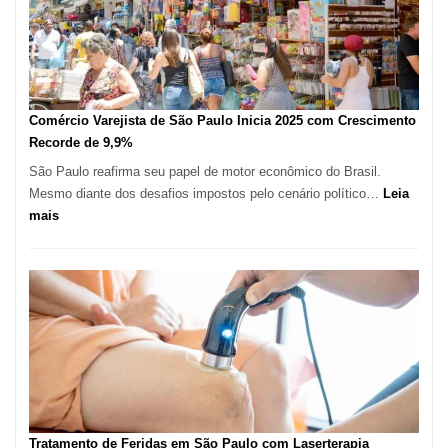
Milhão
com
Restaurante
em
São
Paulo
Comércio Varejista de São Paulo Inicia 2025 com Crescimento
Recorde de 9,9%
São Paulo reafirma seu papel de motor econômico do Brasil.
Mesmo diante dos desafios impostos pelo cenário político…
Leia
:
mais
Comércio
Varejista
de
São
Paulo
Inicia
2025
com
Crescimento
Recorde
Tratamento de Feridas em São Paulo com Laserterapia