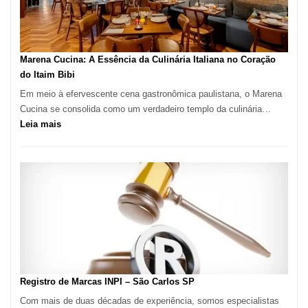
Ideal
para
sua
Pizzaria
Marena Cucina: A Essência da Culinária Italiana no Coração
do Itaim Bibi
Em meio à efervescente cena gastronômica paulistana, o Marena
Cucina se consolida como um verdadeiro templo da culinária…
:
Leia mais
Marena
Cucina:
A
Essência
da
Culinária
Italiana
no
Coração
do
Registro de Marcas INPI – São Carlos SP
Itaim
Com mais de duas décadas de experiência, somos especialistas
Bibi