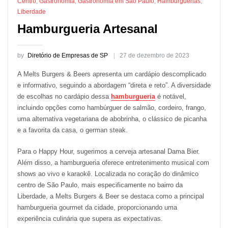
Centro
,
Gastronomia
,
Gastronomia em São Paulo
,
Hamburguerias
,
Liberdade
Hamburgueria Artesanal
by
Diretório de Empresas de SP
27 de dezembro de 2023
A Melts Burgers & Beers apresenta um cardápio descomplicado
e informativo, seguindo a abordagem “direta e reto”. A diversidade
de escolhas no cardápio dessa
hamburgueria
é notável,
incluindo opções como hambúrguer de salmão, cordeiro, frango,
uma alternativa vegetariana de abobrinha, o clássico de picanha
e a favorita da casa, o german steak.
Para o Happy Hour, sugerimos a cerveja artesanal Dama Bier.
Além disso, a hamburgueria oferece entretenimento musical com
shows ao vivo e karaokê. Localizada no coração do dinâmico
centro de São Paulo, mais especificamente no bairro da
Liberdade, a Melts Burgers & Beer se destaca como a principal
hamburgueria gourmet da cidade, proporcionando uma
experiência culinária que supera as expectativas.