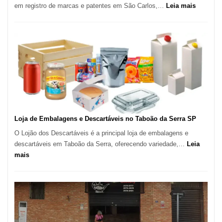
:
em registro de marcas e patentes em São Carlos,…
Leia mais
Registro
de
Marcas
INPI
–
São
Carlos
SP
Loja de Embalagens e Descartáveis no Taboão da Serra SP
O Lojão dos Descartáveis é a principal loja de embalagens e
descartáveis em Taboão da Serra, oferecendo variedade,…
Leia
:
mais
Loja
de
Embalagens
e
Descartáveis
no