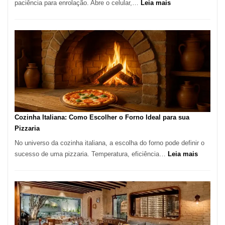
:
paciência para enrolação. Abre o celular,…
Leia mais
Está
Difícil
Encontrar
um
Bom
Lugar
para
Comer?
Este
Portal
Cozinha Italiana: Como Escolher o Forno Ideal para sua
Quer
Pizzaria
Resolver
No universo da cozinha italiana, a escolha do forno pode definir o
Isso
:
sucesso de uma pizzaria. Temperatura, eficiência…
Leia mais
Cozinha
Italiana:
Como
Escolher
o
Forno