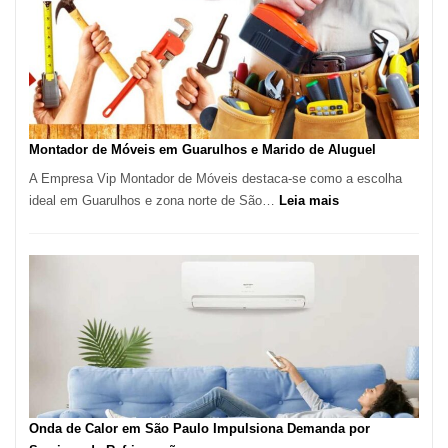
Brasileira
e
Marmitex
em
Destaque
em
Tatuí
Montador de Móveis em Guarulhos e Marido de Aluguel
A Empresa Vip Montador de Móveis destaca-se como a escolha
:
ideal em Guarulhos e zona norte de São…
Leia mais
Montador
de
Móveis
em
Guarulhos
e
Marido
de
Aluguel
Onda de Calor em São Paulo Impulsiona Demanda por