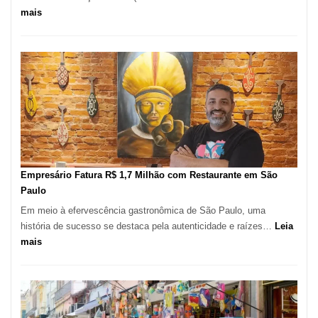
:
mais
São
Paulo
Registra
Mais
de
513
Mil
Novas
Empresas
em
Empresário Fatura R$ 1,7 Milhão com Restaurante em São
12
Paulo
Meses,
Em meio à efervescência gastronômica de São Paulo, uma
Segundo
história de sucesso se destaca pela autenticidade e raízes…
Leia
Fundação
:
mais
Seade
Empresário
Fatura
R$
1,7