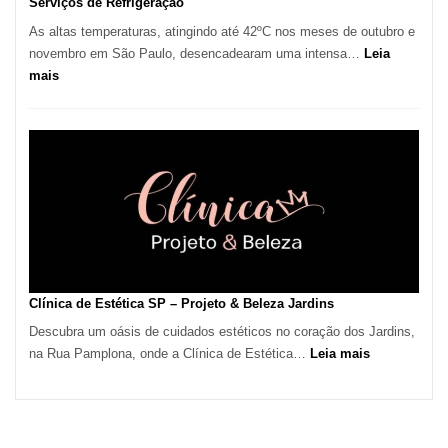
Serviços de Refrigeração
As altas temperaturas, atingindo até 42ºC nos meses de outubro e
novembro em São Paulo, desencadearam uma intensa…
Leia
:
mais
Onda
de
Calor
em
São
Paulo
Impulsiona
Demanda
por
Serviços
Clínica de Estética SP – Projeto & Beleza Jardins
de
Descubra um oásis de cuidados estéticos no coração dos Jardins,
Refrigeração
:
na Rua Pamplona, onde a Clínica de Estética…
Leia mais
Clínica
de
Estética
SP