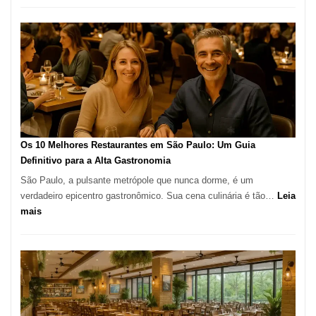
Fortunata
Pizzaria:
tradição
em
pizza
artesanal
no
forno
à
Os 10 Melhores Restaurantes em São Paulo: Um Guia
lenha
Definitivo para a Alta Gastronomia
na
São Paulo, a pulsante metrópole que nunca dorme, é um
Vila
verdadeiro epicentro gastronômico. Sua cena culinária é tão…
Leia
da
:
mais
Saúde
Os
10
Melhores
Restaurantes
em
São