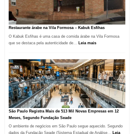
Taboão
da
Serra
SP
Restaurante árabe na Vila Formosa – Kabuk Esfihas
O Kabuk Esfihas é uma casa de comida árabe na Vila Formosa
:
que se destaca pela autenticidade de…
Leia mais
Restaurante
árabe
na
Vila
Formosa
–
Kabuk
Esfihas
São Paulo Registra Mais de 513 Mil Novas Empresas em 12
Meses, Segundo Fundação Seade
O ambiente de negócios em São Paulo segue aquecido. Segundo
dados da Fundação Seade (Sistema Estadual de Análise…
Leia