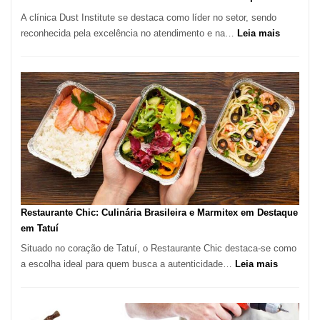
de
A clínica Dust Institute se destaca como líder no setor, sendo
9,9%
:
reconhecida pela excelência no atendimento e na…
Leia mais
Tratamen
de
Feridas
em
São
Paulo
com
Lasertera
Restaurante Chic: Culinária Brasileira e Marmitex em Destaque
em Tatuí
Situado no coração de Tatuí, o Restaurante Chic destaca-se como
:
a escolha ideal para quem busca a autenticidade…
Leia mais
Restauran
Chic:
Culinária