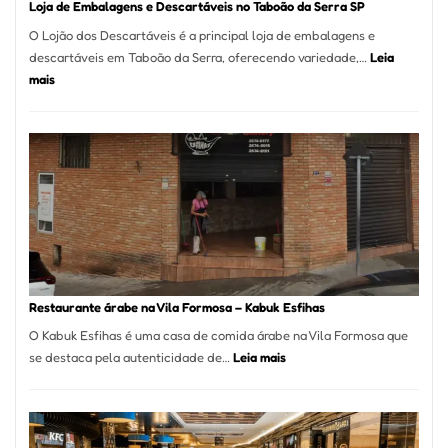
Loja de Embalagens e Descartáveis no Taboão da Serra SP
O Lojão dos Descartáveis é a principal loja de embalagens e
descartáveis em Taboão da Serra, oferecendo variedade,…
Leia
:
mais
Loja
de
Embalagens
e
Descartáveis
no
Taboão
da
Serra
SP
Restaurante árabe na Vila Formosa – Kabuk Esfihas
O Kabuk Esfihas é uma casa de comida árabe na Vila Formosa que
:
se destaca pela autenticidade de…
Leia mais
Restaurante
árabe
na
Vila