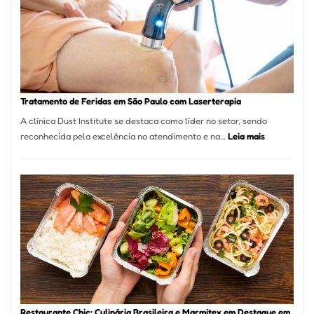
São
Paulo
Inicia
2025
com
Crescimento
Recorde
Tratamento de Feridas em São Paulo com Laserterapia
de
A clínica Dust Institute se destaca como líder no setor, sendo
9,9%
:
reconhecida pela excelência no atendimento e na…
Leia mais
Tratamento
de
Feridas
em
São
Paulo
com
Laserterapi
Restaurante Chic: Culinária Brasileira e Marmitex em Destaque em