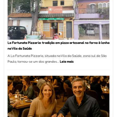
Se
Torno
Um
dos
Resta
Mais
Icôni
La Fortunata Pizzaria: tradição em pizza artesanal no forno à lenha
de
na Vila da Saúde
Pinhe
A La Fortunata Pizzaria, situada na Vila da Saúde, zona sul de São
:
Paulo, tornou-se um dos grandes…
Leia mais
La
Fortunata
Pizzaria:
tradição
em
pizza
artesanal
no
forno