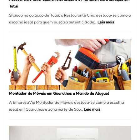
Tatuí
Situado no coração de Tatuí, o Restaurante Chic destaca-se como a
:
escolha ideal para quem busca a autenticidade…
Leia mais
Restaurante
Chic:
Culinária
Brasileira
e
Marmitex
em
Destaque
em
Tatuí
Montador de Móveis em Guarulhos e Marido de Aluguel
A Empresa Vip Montador de Móveis destaca-se como a escolha
:
ideal em Guarulhos e zona norte de São…
Leia mais
Montador
de
Móveis
em