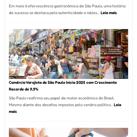
12
Em meio à efervescência gastronômica de São Paulo, uma história
Mese
:
de sucesso se destaca pela autenticidade e raízes…
Leia mais
Segu
Empresário
Fund
Fatura
Sead
R$
1,7
Milhão
com
Restaurant
em
São
Paulo
Comércio Varejista de São Paulo Inicia 2025 com Crescimento
Recorde de 9,9%
São Paulo reafirma seu papel de motor econômico do Brasil.
Mesmo diante dos desafios impostos pelo cenário político…
Leia
:
mais
Comércio
Varejista
de