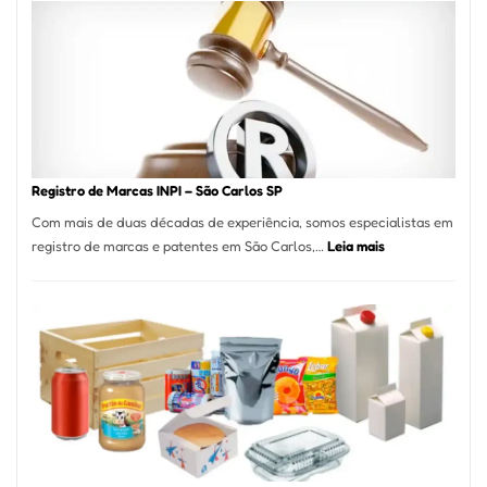
A
Essência
da
Culinária
Italiana
no
Coração
do
Registro de Marcas INPI – São Carlos SP
Itaim
Com mais de duas décadas de experiência, somos especialistas em
Bibi
:
registro de marcas e patentes em São Carlos,…
Leia mais
Registro
de
Marcas
INPI
–
São
Carlos
SP