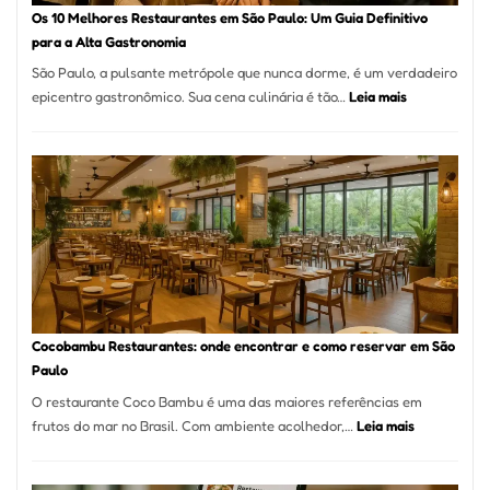
à
Os 10 Melhores Restaurantes em São Paulo: Um Guia Definitivo
lenha
para a Alta Gastronomia
na
São Paulo, a pulsante metrópole que nunca dorme, é um verdadeiro
Vila
:
epicentro gastronômico. Sua cena culinária é tão…
Leia mais
da
Os
Saúde
10
Melhores
Restaurante
em
São
Paulo:
Um
Guia
Definitivo
Cocobambu Restaurantes: onde encontrar e como reservar em São
para
Paulo
a
O restaurante Coco Bambu é uma das maiores referências em
Alta
:
frutos do mar no Brasil. Com ambiente acolhedor,…
Leia mais
Gastronomia
Cocobambu
Restaurante