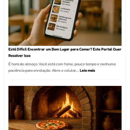
onde
encontrar
e
como
reservar
em
São
Paulo
Está Difícil Encontrar um Bom Lugar para Comer? Este Portal Quer
Resolver Isso
É hora do almoço. Você está com fome, pouco tempo e nenhuma
:
paciência para enrolação. Abre o celular,…
Leia mais
Está
Difícil
Encontrar
um
Bom
Lugar
para
Comer?
Este