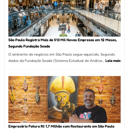
Formosa
–
Kabuk
Esfihas
São Paulo Registra Mais de 513 Mil Novas Empresas em 12 Meses,
Segundo Fundação Seade
O ambiente de negócios em São Paulo segue aquecido. Segundo
:
dados da Fundação Seade (Sistema Estadual de Análise…
Leia mais
São
Paul
Regi
Mais
de
513
Mil
Nova
Empr
em
Empresário Fatura R$ 1,7 Milhão com Restaurante em São Paulo