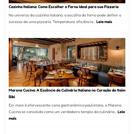
Portal
Cozinha Italiana: Como Escolher o Forno Ideal para sua Pizzaria
Quer
No universo da cozinha italiana, a escolha do forno pode definir o
Resolver
:
sucesso de uma pizzaria. Temperatura, eficiência…
Leia mais
Isso
Cozinha
Italiana:
Como
Escolher
o
Forno
Ideal
para
sua
Pizzaria
Marena Cucina: A Essência da Culinária Italiana no Coração do Itaim
Bibi
Em meio à efervescente cena gastronômica paulistana, o Marena
Cucina se consolida como um verdadeiro templo da culinária…
Leia
:
mais
Marena
Cucina: