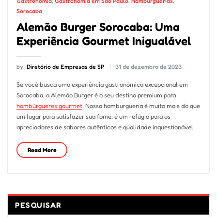
Gastronomia
,
Gastronomia em São Paulo
,
Hamburguerias
,
Sorocaba
Alemão Burger Sorocaba: Uma
Experiência Gourmet Inigualável
by
Diretório de Empresas de SP
31 de dezembro de 2023
Se você busca uma experiência gastronômica excepcional em
Sorocaba, a Alemão Burger é o seu destino premium para
hambúrgueres gourmet
. Nossa hamburgueria é muito mais do que
um lugar para satisfazer sua fome; é um refúgio para os
apreciadores de sabores autênticos e qualidade inquestionável.
Read More
PESQUISAR