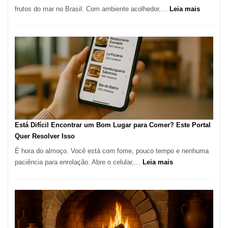
Alta
:
frutos do mar no Brasil. Com ambiente acolhedor,…
Leia mais
Gastronomia
Cocoba
Restaura
onde
encontra
e
como
reservar
em
São
Paulo
Está Difícil Encontrar um Bom Lugar para Comer? Este Portal
Quer Resolver Isso
É hora do almoço. Você está com fome, pouco tempo e nenhuma
:
paciência para enrolação. Abre o celular,…
Leia mais
Está
Difícil
Encontrar
um
Bom