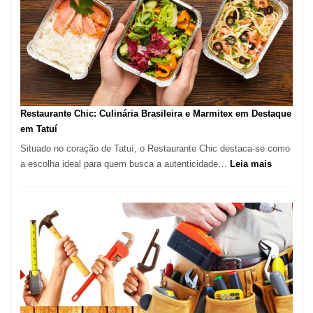
São
Paulo
com
Lasertera
Restaurante Chic: Culinária Brasileira e Marmitex em Destaque
em Tatuí
Situado no coração de Tatuí, o Restaurante Chic destaca-se como
:
a escolha ideal para quem busca a autenticidade…
Leia mais
Restauran
Chic:
Culinária
Brasileira
e
Marmitex
em
Destaque
em