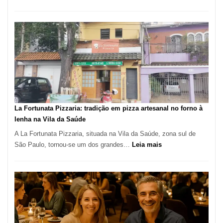
Pé
de
Manga
Se
Tornou
Um
dos
Restaurantes
Mais
Icônicos
La Fortunata Pizzaria: tradição em pizza artesanal no forno à
de
lenha na Vila da Saúde
Pinheiros
A La Fortunata Pizzaria, situada na Vila da Saúde, zona sul de
:
São Paulo, tornou-se um dos grandes…
Leia mais
La
Fortunata
Pizzaria:
tradição
em
pizza
artesanal