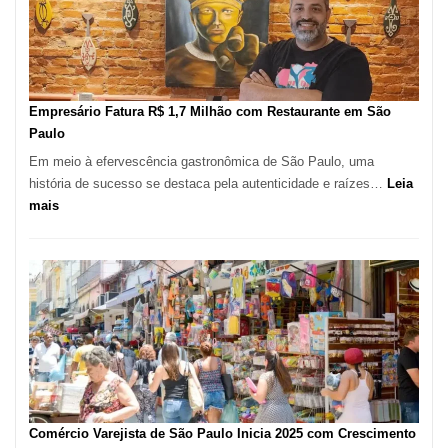
513
Mil
Novas
Empresas
em
Empresário Fatura R$ 1,7 Milhão com Restaurante em São
12
Paulo
Meses,
Em meio à efervescência gastronômica de São Paulo, uma
Segundo
história de sucesso se destaca pela autenticidade e raízes…
Leia
Fundação
:
mais
Seade
Empresário
Fatura
R$
1,7
Milhão
com
Restaurante
em
São
Paulo
Comércio Varejista de São Paulo Inicia 2025 com Crescimento