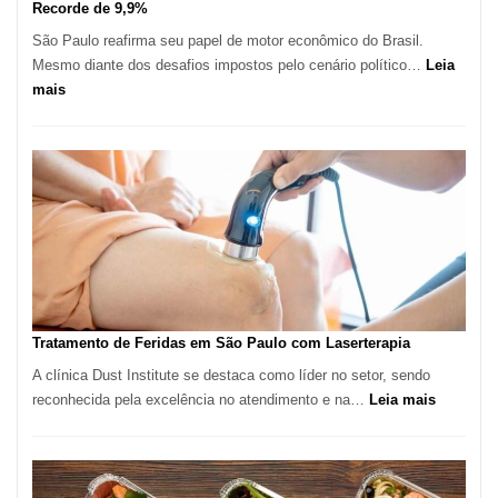
Recorde de 9,9%
São Paulo reafirma seu papel de motor econômico do Brasil.
Mesmo diante dos desafios impostos pelo cenário político…
Leia
:
mais
Comércio
Varejista
de
São
Paulo
Inicia
2025
com
Crescimento
Recorde
Tratamento de Feridas em São Paulo com Laserterapia
de
A clínica Dust Institute se destaca como líder no setor, sendo
9,9%
:
reconhecida pela excelência no atendimento e na…
Leia mais
Tratamen
de
Feridas
em