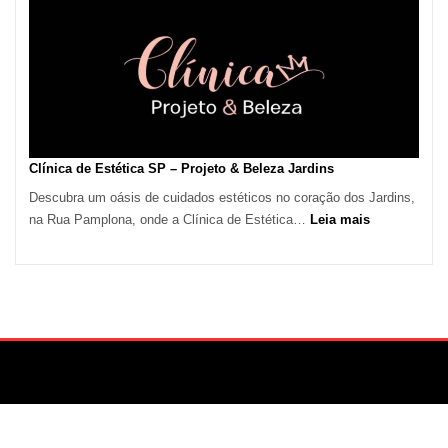
Calor
em
São
Paulo
Impulsiona
Demanda
por
Serviços
Clínica de Estética SP – Projeto & Beleza Jardins
de
Descubra um oásis de cuidados estéticos no coração dos Jardins,
Refrigeração
:
na Rua Pamplona, onde a Clínica de Estética…
Leia mais
Clínica
de
Estética
SP
–
Projeto
&
Beleza
Jardins