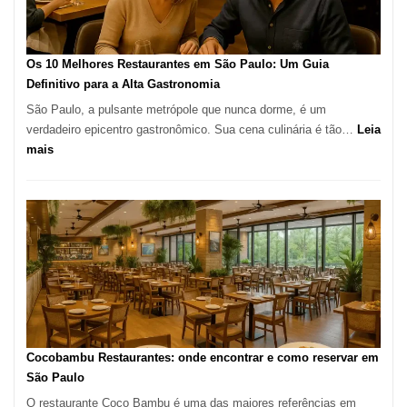
no
forno
à
Os 10 Melhores Restaurantes em São Paulo: Um Guia
lenha
Definitivo para a Alta Gastronomia
na
São Paulo, a pulsante metrópole que nunca dorme, é um
Vila
verdadeiro epicentro gastronômico. Sua cena culinária é tão…
Leia
da
:
mais
Saúde
Os
10
Melhores
Restaurantes
em
São
Paulo:
Um
Guia
Definitivo
Cocobambu Restaurantes: onde encontrar e como reservar em
para
São Paulo
a
O restaurante Coco Bambu é uma das maiores referências em