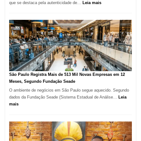
:
que se destaca pela autenticidade de…
Leia mais
Restaurante
árabe
na
Vila
Formosa
–
Kabuk
Esfihas
São Paulo Registra Mais de 513 Mil Novas Empresas em 12
Meses, Segundo Fundação Seade
O ambiente de negócios em São Paulo segue aquecido. Segundo
dados da Fundação Seade (Sistema Estadual de Análise…
Leia
:
mais
São
Paulo
Registra
Mais
de