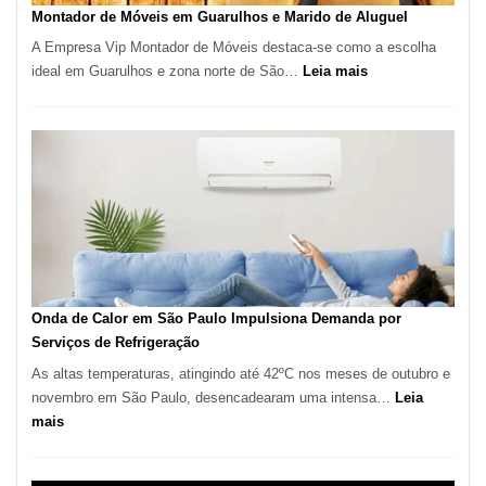
Tatuí
Montador de Móveis em Guarulhos e Marido de Aluguel
A Empresa Vip Montador de Móveis destaca-se como a escolha
:
ideal em Guarulhos e zona norte de São…
Leia mais
Montador
de
Móveis
em
Guarulhos
e
Marido
de
Aluguel
Onda de Calor em São Paulo Impulsiona Demanda por
Serviços de Refrigeração
As altas temperaturas, atingindo até 42ºC nos meses de outubro e
novembro em São Paulo, desencadearam uma intensa…
Leia
:
mais
Onda
de