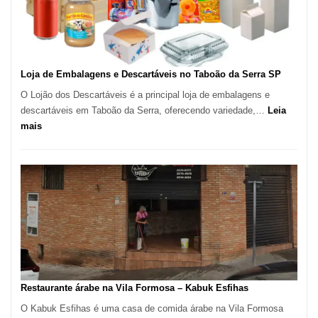
São
Carlos
SP
Loja de Embalagens e Descartáveis no Taboão da Serra SP
O Lojão dos Descartáveis é a principal loja de embalagens e
descartáveis em Taboão da Serra, oferecendo variedade,…
Leia
:
mais
Loja
de
Embalagens
e
Descartáveis
no
Taboão
da
Serra
SP
Restaurante árabe na Vila Formosa – Kabuk Esfihas
O Kabuk Esfihas é uma casa de comida árabe na Vila Formosa