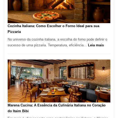
Lugar
para
Comer?
Este
Portal
Cozinha Italiana: Como Escolher o Forno Ideal para sua
Quer
Pizzaria
Resolver
No universo da cozinha italiana, a escolha do forno pode definir o
Isso
:
sucesso de uma pizzaria. Temperatura, eficiência…
Leia mais
Cozinha
Italiana:
Como
Escolher
o
Forno
Ideal
para
sua
Pizzaria
Marena Cucina: A Essência da Culinária Italiana no Coração
do Itaim Bibi