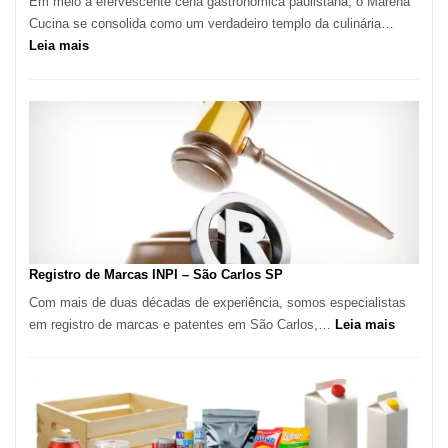
Em meio à efervescente cena gastronômica paulistana, o Marena
Cucina se consolida como um verdadeiro templo da culinária…
:
Leia mais
Marena
Cucina:
A
Essência
da
Culinária
Italiana
no
Coração
do
Registro de Marcas INPI – São Carlos SP
Itaim
Com mais de duas décadas de experiência, somos especialistas
Bibi
:
em registro de marcas e patentes em São Carlos,…
Leia mais
Registro
de
Marcas
INPI
–