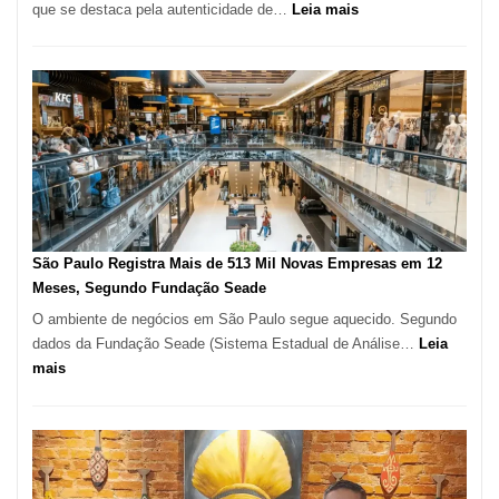
:
que se destaca pela autenticidade de…
Leia mais
Restaurante
árabe
na
Vila
Formosa
–
Kabuk
Esfihas
São Paulo Registra Mais de 513 Mil Novas Empresas em 12
Meses, Segundo Fundação Seade
O ambiente de negócios em São Paulo segue aquecido. Segundo
dados da Fundação Seade (Sistema Estadual de Análise…
Leia
:
mais
São
Paulo
Registra
Mais
de