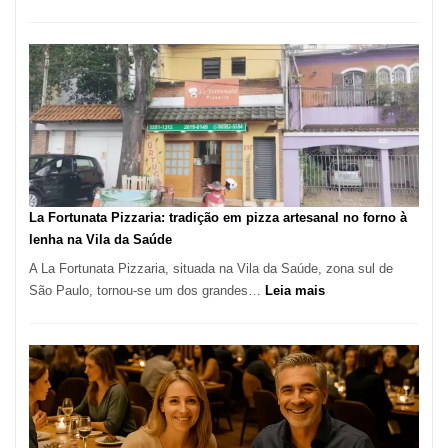
Pé
de
Manga
Se
Tornou
Um
dos
Restaurantes
Mais
Icônicos
La Fortunata Pizzaria: tradição em pizza artesanal no forno à
de
lenha na Vila da Saúde
Pinheiros
A La Fortunata Pizzaria, situada na Vila da Saúde, zona sul de
:
São Paulo, tornou-se um dos grandes…
Leia mais
La
Fortunata
Pizzaria:
tradição
em
pizza
artesanal