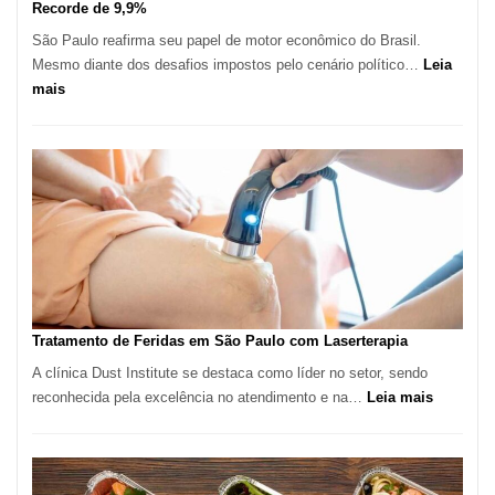
Recorde de 9,9%
São Paulo reafirma seu papel de motor econômico do Brasil.
Mesmo diante dos desafios impostos pelo cenário político…
Leia
:
mais
Comércio
Varejista
de
São
Paulo
Inicia
2025
com
Crescimento
Recorde
Tratamento de Feridas em São Paulo com Laserterapia
de
A clínica Dust Institute se destaca como líder no setor, sendo
9,9%
:
reconhecida pela excelência no atendimento e na…
Leia mais
Tratamen
de
Feridas
em