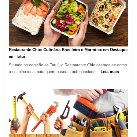
São
Paulo
com
Lasertera
Restaurante Chic: Culinária Brasileira e Marmitex em Destaque
em Tatuí
Situado no coração de Tatuí, o Restaurante Chic destaca-se como
:
a escolha ideal para quem busca a autenticidade…
Leia mais
Restauran
Chic:
Culinária
Brasileira
e
Marmitex
em
Destaque
em