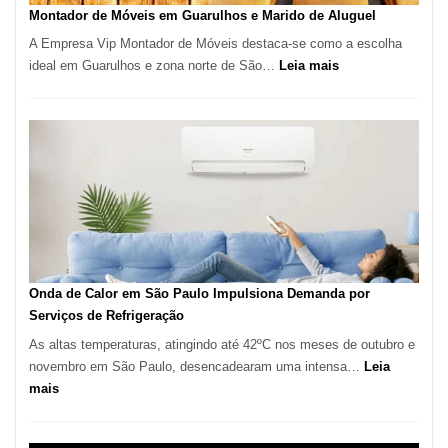
Tatuí
Montador de Móveis em Guarulhos e Marido de Aluguel
A Empresa Vip Montador de Móveis destaca-se como a escolha
:
ideal em Guarulhos e zona norte de São…
Leia mais
Montador
de
Móveis
em
Guarulhos
e
Marido
de
Aluguel
Onda de Calor em São Paulo Impulsiona Demanda por
Serviços de Refrigeração
As altas temperaturas, atingindo até 42ºC nos meses de outubro e
novembro em São Paulo, desencadearam uma intensa…
Leia
:
mais
Onda
de