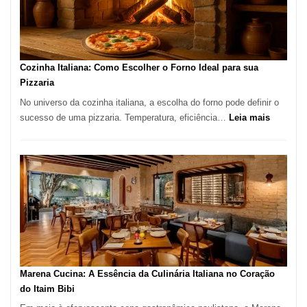
Lugar
para
Comer?
Este
Portal
Cozinha Italiana: Como Escolher o Forno Ideal para sua
Quer
Pizzaria
Resolver
No universo da cozinha italiana, a escolha do forno pode definir o
Isso
:
sucesso de uma pizzaria. Temperatura, eficiência…
Leia mais
Cozinha
Italiana:
Como
Escolher
o
Forno
Ideal
para
sua
Pizzaria
Marena Cucina: A Essência da Culinária Italiana no Coração
do Itaim Bibi