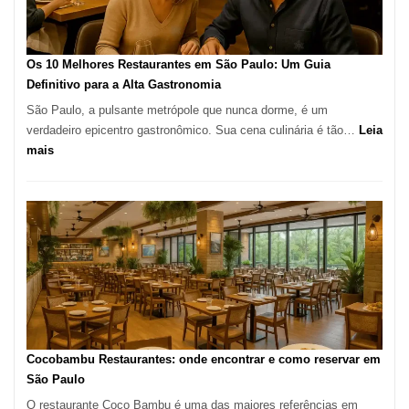
no
forno
à
Os 10 Melhores Restaurantes em São Paulo: Um Guia
lenha
Definitivo para a Alta Gastronomia
na
São Paulo, a pulsante metrópole que nunca dorme, é um
Vila
verdadeiro epicentro gastronômico. Sua cena culinária é tão…
Leia
da
:
mais
Saúde
Os
10
Melhores
Restaurantes
em
São
Paulo:
Um
Guia
Definitivo
Cocobambu Restaurantes: onde encontrar e como reservar em
para
São Paulo
a
O restaurante Coco Bambu é uma das maiores referências em