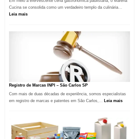
Em meio à efervescente cena gastronômica paulistana, o Marena
Cucina se consolida como um verdadeiro templo da culinária…
:
Leia mais
Marena
Cucina:
A
Essência
da
Culinária
Italiana
no
Coração
do
Registro de Marcas INPI – São Carlos SP
Itaim
Com mais de duas décadas de experiência, somos especialistas
Bibi
:
em registro de marcas e patentes em São Carlos,…
Leia mais
Registro
de
Marcas
INPI
–