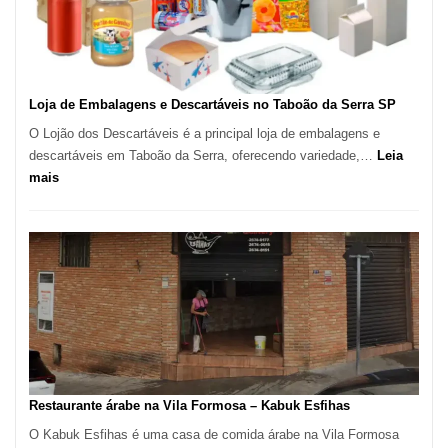
São
Carlos
SP
Loja de Embalagens e Descartáveis no Taboão da Serra SP
O Lojão dos Descartáveis é a principal loja de embalagens e
descartáveis em Taboão da Serra, oferecendo variedade,…
Leia
:
mais
Loja
de
Embalagens
e
Descartáveis
no
Taboão
da
Serra
SP
Restaurante árabe na Vila Formosa – Kabuk Esfihas
O Kabuk Esfihas é uma casa de comida árabe na Vila Formosa