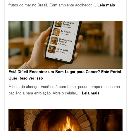
Alta
:
frutos do mar no Brasil. Com ambiente acolhedor,…
Leia mais
Gastronomia
Cocoba
Restaura
onde
encontra
e
como
reservar
em
São
Paulo
Está Difícil Encontrar um Bom Lugar para Comer? Este Portal
Quer Resolver Isso
É hora do almoço. Você está com fome, pouco tempo e nenhuma
:
paciência para enrolação. Abre o celular,…
Leia mais
Está
Difícil
Encontrar
um
Bom