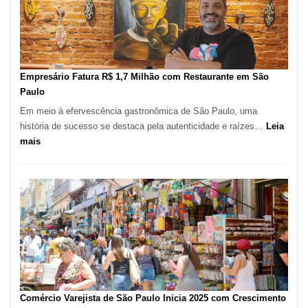
513
Mil
Novas
Empresas
em
Empresário Fatura R$ 1,7 Milhão com Restaurante em São
12
Paulo
Meses,
Em meio à efervescência gastronômica de São Paulo, uma
Segundo
história de sucesso se destaca pela autenticidade e raízes…
Leia
Fundação
:
mais
Seade
Empresário
Fatura
R$
1,7
Milhão
com
Restaurante
em
São
Paulo
Comércio Varejista de São Paulo Inicia 2025 com Crescimento