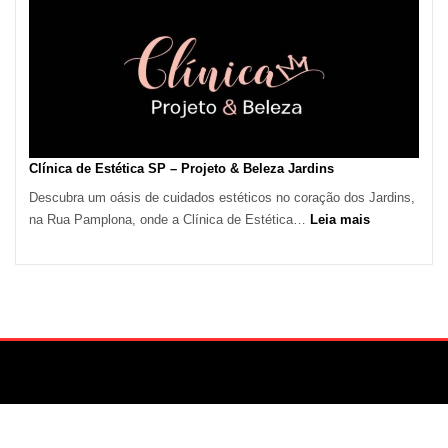
Calor
em
São
Paulo
Impulsiona
Demanda
por
Serviços
Clínica de Estética SP – Projeto & Beleza Jardins
de
Descubra um oásis de cuidados estéticos no coração dos Jardins,
Refrigeração
:
na Rua Pamplona, onde a Clínica de Estética…
Leia mais
Clínica
de
Estética
SP
–
Projeto
&
Beleza
Jardins