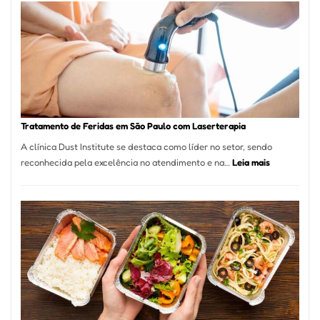
de
São
Paulo
Inicia
2025
com
Crescimento
Recorde
Tratamento de Feridas em São Paulo com Laserterapia
de
A clínica Dust Institute se destaca como líder no setor, sendo
9,9%
:
reconhecida pela excelência no atendimento e na…
Leia mais
Tratamento
de
Feridas
em
São
Paulo
com
Laserterapi