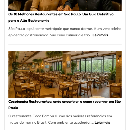
forno
à
Os 10 Melhores Restaurantes em São Paulo: Um Guia Definitivo
lenha
para a Alta Gastronomia
na
São Paulo, a pulsante metrópole que nunca dorme, é um verdadeiro
Vila
:
epicentro gastronômico. Sua cena culinária é tão…
Leia mais
da
Os
Saúde
10
Melhores
Restaurante
em
São
Paulo:
Um
Guia
Definitivo
Cocobambu Restaurantes: onde encontrar e como reservar em São
para
Paulo
a
O restaurante Coco Bambu é uma das maiores referências em
Alta
:
frutos do mar no Brasil. Com ambiente acolhedor,…
Leia mais
Gastronomia
Cocobambu