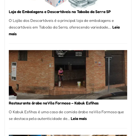
Loja de Embalagens e Descartáveis no Taboão da Serra SP
O Lojão dos Descartáveis é a principal loja de embalagens e
descartáveis em Taboão da Serra, oferecendo variedade,…
Leia
:
mais
Loja
de
Embalagens
e
Descartáveis
no
Taboão
da
Serra
SP
Restaurante árabe na Vila Formosa – Kabuk Esfihas
O Kabuk Esfihas é uma casa de comida árabe na Vila Formosa que
:
se destaca pela autenticidade de…
Leia mais
Restaurante
árabe