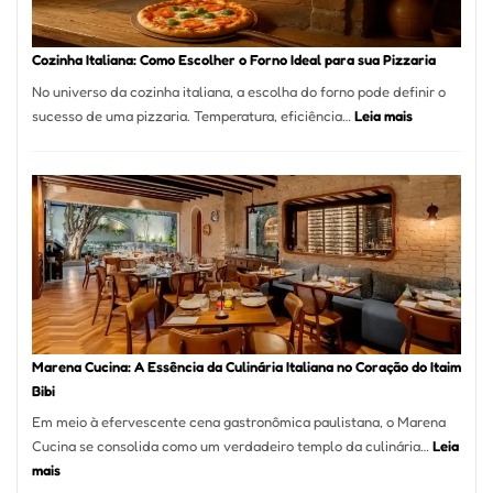
Comer?
Este
Portal
Cozinha Italiana: Como Escolher o Forno Ideal para sua Pizzaria
Quer
No universo da cozinha italiana, a escolha do forno pode definir o
Resolver
:
sucesso de uma pizzaria. Temperatura, eficiência…
Leia mais
Isso
Cozinha
Italiana:
Como
Escolher
o
Forno
Ideal
para
sua
Pizzaria
Marena Cucina: A Essência da Culinária Italiana no Coração do Itaim
Bibi
Em meio à efervescente cena gastronômica paulistana, o Marena
Cucina se consolida como um verdadeiro templo da culinária…
Leia
:
mais