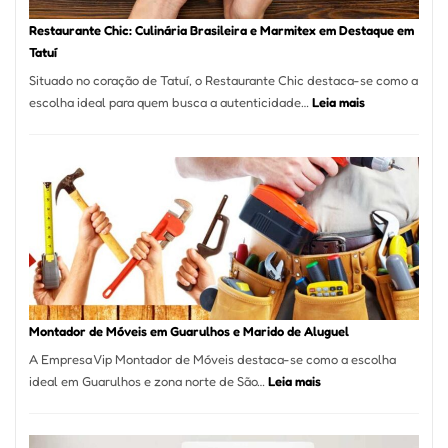
Restaurante Chic: Culinária Brasileira e Marmitex em Destaque em
Tatuí
Situado no coração de Tatuí, o Restaurante Chic destaca-se como a
:
escolha ideal para quem busca a autenticidade…
Leia mais
Restaurante
Chic:
Culinária
Brasileira
e
Marmitex
em
Destaque
em
Tatuí
Montador de Móveis em Guarulhos e Marido de Aluguel
A Empresa Vip Montador de Móveis destaca-se como a escolha
:
ideal em Guarulhos e zona norte de São…
Leia mais
Montador
de
Móveis