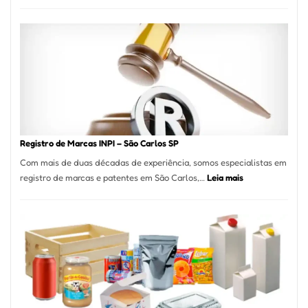
Marena
Cucina:
A
Essência
da
Culinária
Italiana
no
Coração
do
Registro de Marcas INPI – São Carlos SP
Itaim
Com mais de duas décadas de experiência, somos especialistas em
Bibi
:
registro de marcas e patentes em São Carlos,…
Leia mais
Registro
de
Marcas
INPI
–
São
Carlos
SP