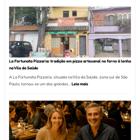
de
Mang
Se
Torno
Um
dos
Resta
Mais
Icôni
La Fortunata Pizzaria: tradição em pizza artesanal no forno à lenha
de
na Vila da Saúde
Pinhe
A La Fortunata Pizzaria, situada na Vila da Saúde, zona sul de São
:
Paulo, tornou-se um dos grandes…
Leia mais
La
Fortunata
Pizzaria:
tradição
em
pizza
artesanal
no