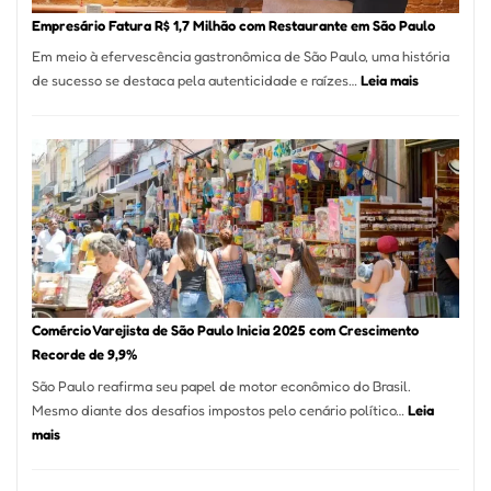
em
Empresário Fatura R$ 1,7 Milhão com Restaurante em São Paulo
12
Em meio à efervescência gastronômica de São Paulo, uma história
Mese
:
de sucesso se destaca pela autenticidade e raízes…
Leia mais
Segu
Empresário
Fund
Fatura
Sead
R$
1,7
Milhão
com
Restaurant
em
São
Paulo
Comércio Varejista de São Paulo Inicia 2025 com Crescimento
Recorde de 9,9%
São Paulo reafirma seu papel de motor econômico do Brasil.
Mesmo diante dos desafios impostos pelo cenário político…
Leia
:
mais
Comércio
Varejista