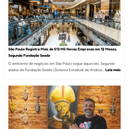
na
Vila
Formosa
–
Kabuk
Esfihas
São Paulo Registra Mais de 513 Mil Novas Empresas em 12 Meses,
Segundo Fundação Seade
O ambiente de negócios em São Paulo segue aquecido. Segundo
:
dados da Fundação Seade (Sistema Estadual de Análise…
Leia mais
São
Paul
Regi
Mais
de
513
Mil
Nova
Empr