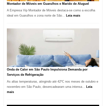
Tatuí
Montador de Móveis em Guarulhos e Marido de Aluguel
A Empresa Vip Montador de Móveis destaca-se como a escolha
:
ideal em Guarulhos e zona norte de São…
Leia mais
Montador
de
Móveis
em
Guarulhos
e
Marido
de
Aluguel
Onda de Calor em São Paulo Impulsiona Demanda por
Serviços de Refrigeração
As altas temperaturas, atingindo até 42ºC nos meses de outubro e
novembro em São Paulo, desencadearam uma intensa…
Leia
:
mais
Onda
de