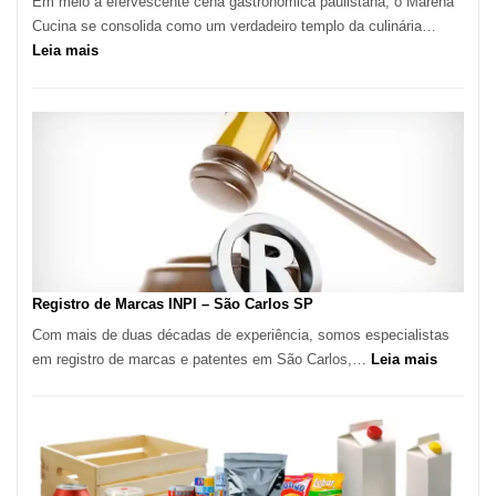
Em meio à efervescente cena gastronômica paulistana, o Marena
Cucina se consolida como um verdadeiro templo da culinária…
:
Leia mais
Marena
Cucina:
A
Essência
da
Culinária
Italiana
no
Coração
do
Registro de Marcas INPI – São Carlos SP
Itaim
Com mais de duas décadas de experiência, somos especialistas
Bibi
:
em registro de marcas e patentes em São Carlos,…
Leia mais
Registro
de
Marcas
INPI
–