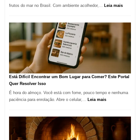
Alta
:
frutos do mar no Brasil. Com ambiente acolhedor,…
Leia mais
Gastronomia
Cocoba
Restaura
onde
encontra
e
como
reservar
em
São
Paulo
Está Difícil Encontrar um Bom Lugar para Comer? Este Portal
Quer Resolver Isso
É hora do almoço. Você está com fome, pouco tempo e nenhuma
:
paciência para enrolação. Abre o celular,…
Leia mais
Está
Difícil
Encontrar
um
Bom