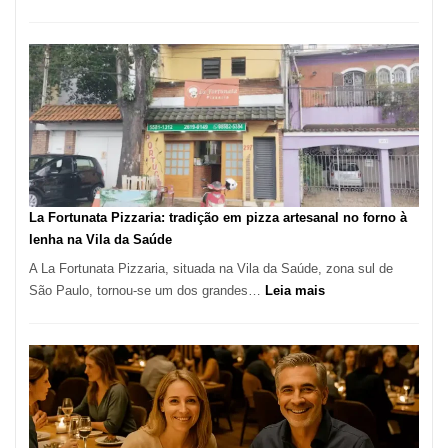
Pé
de
Manga
Se
Tornou
Um
dos
Restaurantes
Mais
Icônicos
La Fortunata Pizzaria: tradição em pizza artesanal no forno à
de
lenha na Vila da Saúde
Pinheiros
A La Fortunata Pizzaria, situada na Vila da Saúde, zona sul de
:
São Paulo, tornou-se um dos grandes…
Leia mais
La
Fortunata
Pizzaria:
tradição
em
pizza
artesanal