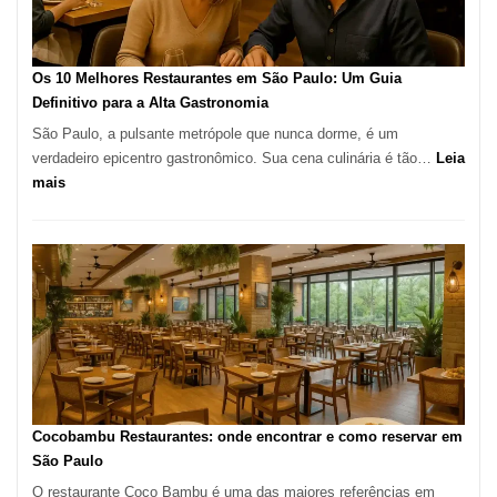
no
forno
à
Os 10 Melhores Restaurantes em São Paulo: Um Guia
lenha
Definitivo para a Alta Gastronomia
na
São Paulo, a pulsante metrópole que nunca dorme, é um
Vila
verdadeiro epicentro gastronômico. Sua cena culinária é tão…
Leia
da
:
mais
Saúde
Os
10
Melhores
Restaurantes
em
São
Paulo:
Um
Guia
Definitivo
Cocobambu Restaurantes: onde encontrar e como reservar em
para
São Paulo
a
O restaurante Coco Bambu é uma das maiores referências em