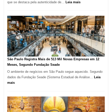
:
que se destaca pela autenticidade de…
Leia mais
Restaurante
árabe
na
Vila
Formosa
–
Kabuk
Esfihas
São Paulo Registra Mais de 513 Mil Novas Empresas em 12
Meses, Segundo Fundação Seade
O ambiente de negócios em São Paulo segue aquecido. Segundo
dados da Fundação Seade (Sistema Estadual de Análise…
Leia
:
mais
São
Paulo
Registra
Mais
de