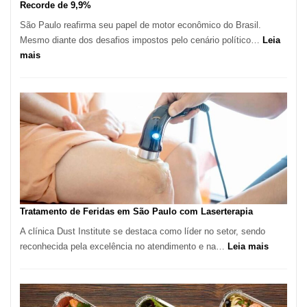
Recorde de 9,9%
São Paulo reafirma seu papel de motor econômico do Brasil.
Mesmo diante dos desafios impostos pelo cenário político…
Leia
:
mais
Comércio
Varejista
de
São
Paulo
Inicia
2025
com
Crescimento
Recorde
Tratamento de Feridas em São Paulo com Laserterapia
de
A clínica Dust Institute se destaca como líder no setor, sendo
9,9%
:
reconhecida pela excelência no atendimento e na…
Leia mais
Tratamen
de
Feridas
em