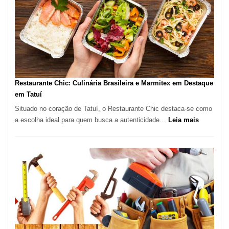
São
Paulo
com
Lasertera
Restaurante Chic: Culinária Brasileira e Marmitex em Destaque
em Tatuí
Situado no coração de Tatuí, o Restaurante Chic destaca-se como
:
a escolha ideal para quem busca a autenticidade…
Leia mais
Restauran
Chic:
Culinária
Brasileira
e
Marmitex
em
Destaque
em