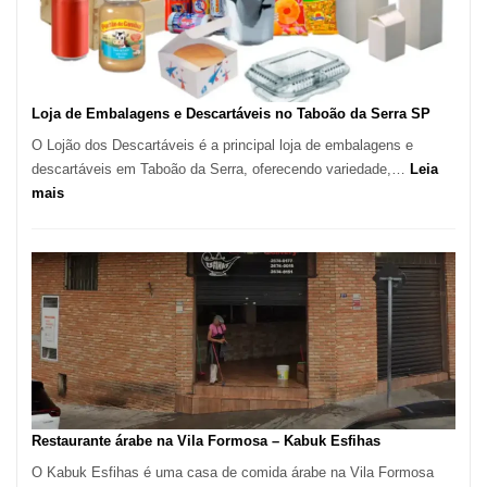
São
Carlos
SP
Loja de Embalagens e Descartáveis no Taboão da Serra SP
O Lojão dos Descartáveis é a principal loja de embalagens e
descartáveis em Taboão da Serra, oferecendo variedade,…
Leia
:
mais
Loja
de
Embalagens
e
Descartáveis
no
Taboão
da
Serra
SP
Restaurante árabe na Vila Formosa – Kabuk Esfihas
O Kabuk Esfihas é uma casa de comida árabe na Vila Formosa