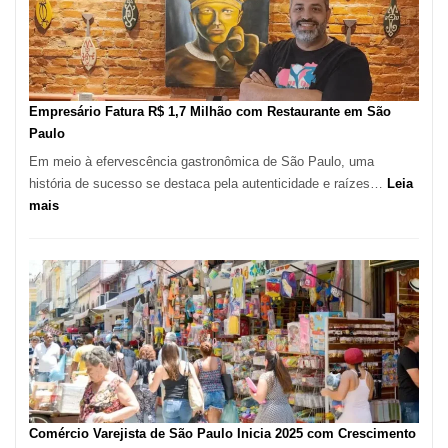
513
Mil
Novas
Empresas
em
Empresário Fatura R$ 1,7 Milhão com Restaurante em São
12
Paulo
Meses,
Em meio à efervescência gastronômica de São Paulo, uma
Segundo
história de sucesso se destaca pela autenticidade e raízes…
Leia
Fundação
:
mais
Seade
Empresário
Fatura
R$
1,7
Milhão
com
Restaurante
em
São
Paulo
Comércio Varejista de São Paulo Inicia 2025 com Crescimento