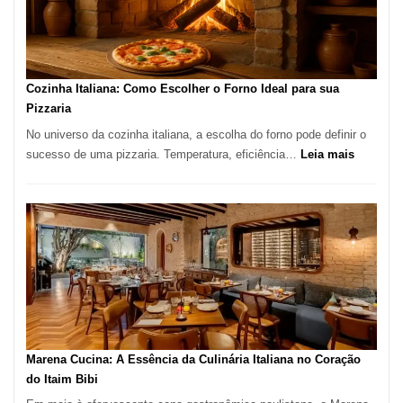
Lugar
para
Comer?
Este
Portal
Cozinha Italiana: Como Escolher o Forno Ideal para sua
Quer
Pizzaria
Resolver
No universo da cozinha italiana, a escolha do forno pode definir o
Isso
:
sucesso de uma pizzaria. Temperatura, eficiência…
Leia mais
Cozinha
Italiana:
Como
Escolher
o
Forno
Ideal
para
sua
Pizzaria
Marena Cucina: A Essência da Culinária Italiana no Coração
do Itaim Bibi