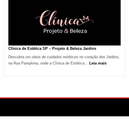
Calor
em
São
Paulo
Impulsiona
Demanda
por
Serviços
Clínica de Estética SP – Projeto & Beleza Jardins
de
Descubra um oásis de cuidados estéticos no coração dos Jardins,
Refrigeração
:
na Rua Pamplona, onde a Clínica de Estética…
Leia mais
Clínica
de
Estética
SP
–
Projeto
&
Beleza
Jardins