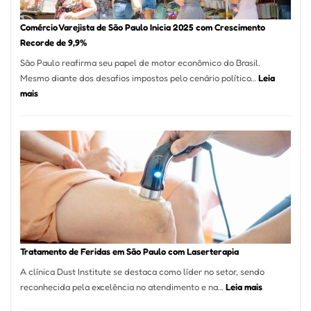
São
Paulo
Comércio Varejista de São Paulo Inicia 2025 com Crescimento
Recorde de 9,9%
São Paulo reafirma seu papel de motor econômico do Brasil.
Mesmo diante dos desafios impostos pelo cenário político…
Leia
:
mais
Comércio
Varejista
de
São
Paulo
Inicia
2025
com
Crescimento
Recorde
Tratamento de Feridas em São Paulo com Laserterapia
de
A clínica Dust Institute se destaca como líder no setor, sendo
9,9%
:
reconhecida pela excelência no atendimento e na…
Leia mais
Tratamento