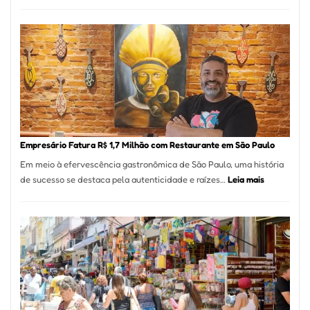
São
Paul
Regi
Mais
de
513
Mil
Nova
Empr
em
Empresário Fatura R$ 1,7 Milhão com Restaurante em São Paulo
12
Em meio à efervescência gastronômica de São Paulo, uma história
Mese
:
de sucesso se destaca pela autenticidade e raízes…
Leia mais
Segu
Empresário
Fund
Fatura
Sead
R$
1,7
Milhão
com
Restaurant
em