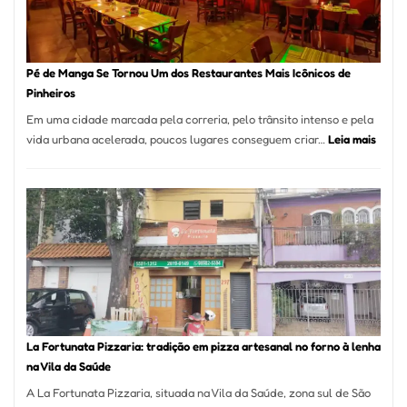
Pé de Manga Se Tornou Um dos Restaurantes Mais Icônicos de
Pinheiros
Em uma cidade marcada pela correria, pelo trânsito intenso e pela
:
vida urbana acelerada, poucos lugares conseguem criar…
Leia mais
Pé
de
Mang
Se
Torno
Um
dos
Resta
Mais
Icôni
La Fortunata Pizzaria: tradição em pizza artesanal no forno à lenha
de
na Vila da Saúde
Pinhe
A La Fortunata Pizzaria, situada na Vila da Saúde, zona sul de São