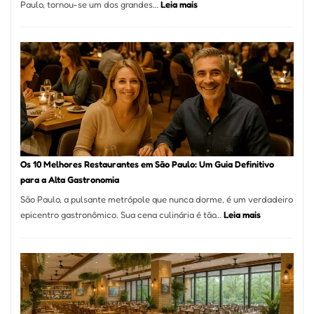
:
Paulo, tornou-se um dos grandes…
Leia mais
La
Fortunata
Pizzaria:
tradição
em
pizza
artesanal
no
forno
à
Os 10 Melhores Restaurantes em São Paulo: Um Guia Definitivo
lenha
para a Alta Gastronomia
na
São Paulo, a pulsante metrópole que nunca dorme, é um verdadeiro
Vila
:
epicentro gastronômico. Sua cena culinária é tão…
Leia mais
da
Os
Saúde
10
Melhores
Restaurante
em
São