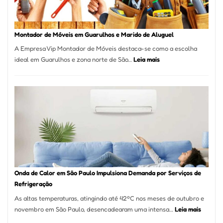
Destaque
em
Tatuí
Montador de Móveis em Guarulhos e Marido de Aluguel
A Empresa Vip Montador de Móveis destaca-se como a escolha
:
ideal em Guarulhos e zona norte de São…
Leia mais
Montador
de
Móveis
em
Guarulhos
e
Marido
de
Aluguel
Onda de Calor em São Paulo Impulsiona Demanda por Serviços de
Refrigeração
As altas temperaturas, atingindo até 42ºC nos meses de outubro e
:
novembro em São Paulo, desencadearam uma intensa…
Leia mais
Onda