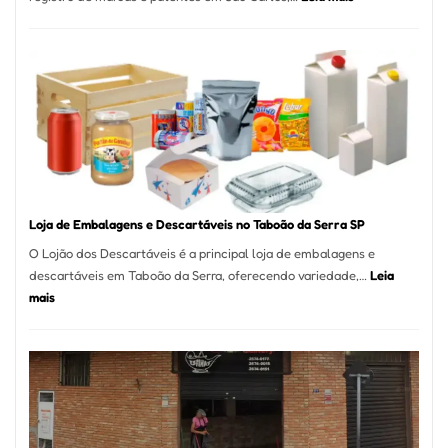
Registro
de
Marcas
INPI
–
São
Carlos
SP
Loja de Embalagens e Descartáveis no Taboão da Serra SP
O Lojão dos Descartáveis é a principal loja de embalagens e
descartáveis em Taboão da Serra, oferecendo variedade,…
Leia
:
mais
Loja
de
Embalagens
e
Descartáveis
no