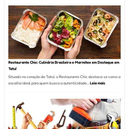
de
Feridas
em
São
Paulo
com
Laserterapi
Restaurante Chic: Culinária Brasileira e Marmitex em Destaque em
Tatuí
Situado no coração de Tatuí, o Restaurante Chic destaca-se como a
:
escolha ideal para quem busca a autenticidade…
Leia mais
Restaurante
Chic:
Culinária
Brasileira
e
Marmitex
em