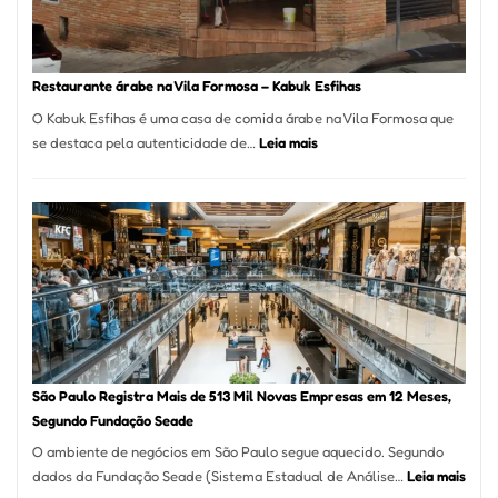
Taboão
da
Serra
SP
Restaurante árabe na Vila Formosa – Kabuk Esfihas
O Kabuk Esfihas é uma casa de comida árabe na Vila Formosa que
:
se destaca pela autenticidade de…
Leia mais
Restaurante
árabe
na
Vila
Formosa
–
Kabuk
Esfihas
São Paulo Registra Mais de 513 Mil Novas Empresas em 12 Meses,
Segundo Fundação Seade
O ambiente de negócios em São Paulo segue aquecido. Segundo
:
dados da Fundação Seade (Sistema Estadual de Análise…
Leia mais