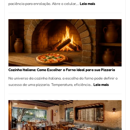
:
paciência para enrolação. Abre o celular,…
Leia mais
Está
Difícil
Encontrar
um
Bom
Lugar
para
Comer?
Este
Portal
Cozinha Italiana: Como Escolher o Forno Ideal para sua Pizzaria
Quer
No universo da cozinha italiana, a escolha do forno pode definir o
Resolver
:
sucesso de uma pizzaria. Temperatura, eficiência…
Leia mais
Isso
Cozinha
Italiana:
Como
Escolher
o
Forno
Ideal