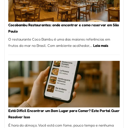
Paulo:
Um
Guia
Definitivo
Cocobambu Restaurantes: onde encontrar e como reservar em São
para
Paulo
a
O restaurante Coco Bambu é uma das maiores referências em
Alta
:
frutos do mar no Brasil. Com ambiente acolhedor,…
Leia mais
Gastronomia
Cocobambu
Restaurante
onde
encontrar
e
como
reservar
em
São
Paulo
Está Difícil Encontrar um Bom Lugar para Comer? Este Portal Quer
Resolver Isso
É hora do almoço. Você está com fome, pouco tempo e nenhuma