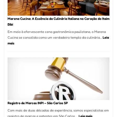
para
sua
Pizzaria
Marena Cucina: A Essência da Culinária Italiana no Coração do Itaim
Bibi
Em meio à efervescente cena gastronômica paulistana, o Marena
Cucina se consolida como um verdadeiro templo da culinária…
Leia
:
mais
Marena
Cucina:
A
Essência
da
Culinária
Italiana
no
Coração
do
Registro de Marcas INPI – São Carlos SP
Itaim
Com mais de duas décadas de experiência, somos especialistas em
Bibi
:
registro de marcas e patentes em São Carlos,…
Leia mais