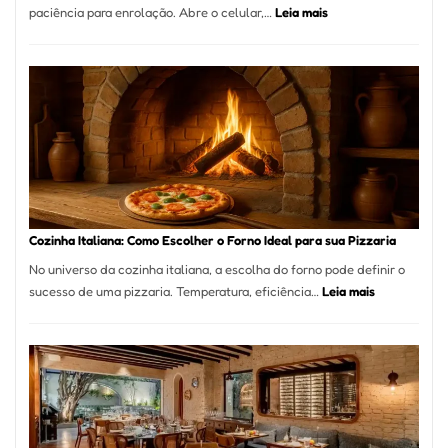
:
paciência para enrolação. Abre o celular,…
Leia mais
Está
Difícil
Encontrar
um
Bom
Lugar
para
Comer?
Este
Portal
Cozinha Italiana: Como Escolher o Forno Ideal para sua Pizzaria
Quer
No universo da cozinha italiana, a escolha do forno pode definir o
Resolver
:
sucesso de uma pizzaria. Temperatura, eficiência…
Leia mais
Isso
Cozinha
Italiana:
Como
Escolher
o
Forno
Ideal