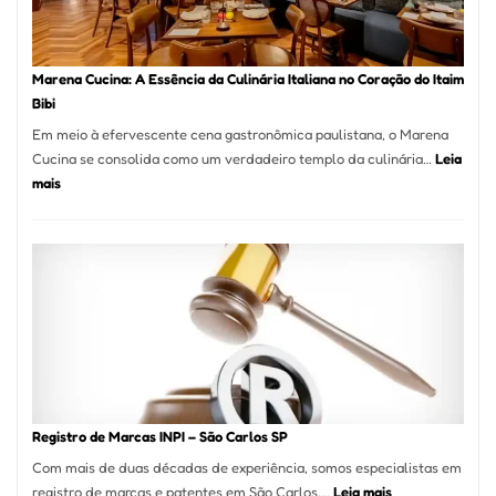
para
sua
Pizzaria
Marena Cucina: A Essência da Culinária Italiana no Coração do Itaim
Bibi
Em meio à efervescente cena gastronômica paulistana, o Marena
Cucina se consolida como um verdadeiro templo da culinária…
Leia
:
mais
Marena
Cucina:
A
Essência
da
Culinária
Italiana
no
Coração
do
Registro de Marcas INPI – São Carlos SP
Itaim
Com mais de duas décadas de experiência, somos especialistas em
Bibi
:
registro de marcas e patentes em São Carlos,…
Leia mais