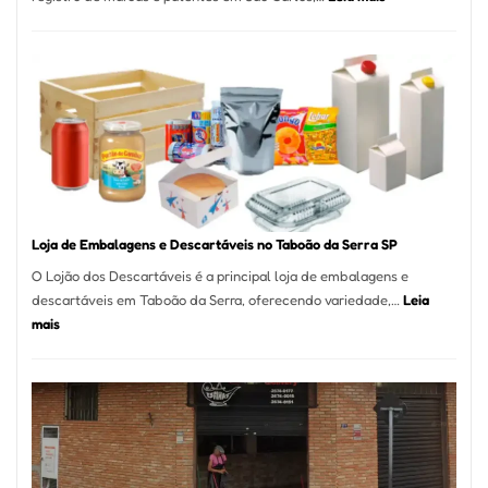
Registro
de
Marcas
INPI
–
São
Carlos
SP
Loja de Embalagens e Descartáveis no Taboão da Serra SP
O Lojão dos Descartáveis é a principal loja de embalagens e
descartáveis em Taboão da Serra, oferecendo variedade,…
Leia
:
mais
Loja
de
Embalagens
e
Descartáveis
no