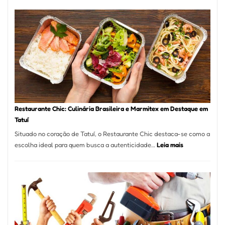
de
Feridas
em
São
Paulo
com
Laserterapi
Restaurante Chic: Culinária Brasileira e Marmitex em Destaque em
Tatuí
Situado no coração de Tatuí, o Restaurante Chic destaca-se como a
:
escolha ideal para quem busca a autenticidade…
Leia mais
Restaurante
Chic:
Culinária
Brasileira
e
Marmitex
em