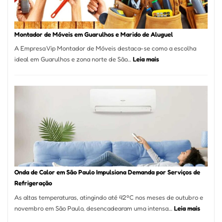
Destaque
em
Tatuí
Montador de Móveis em Guarulhos e Marido de Aluguel
A Empresa Vip Montador de Móveis destaca-se como a escolha
:
ideal em Guarulhos e zona norte de São…
Leia mais
Montador
de
Móveis
em
Guarulhos
e
Marido
de
Aluguel
Onda de Calor em São Paulo Impulsiona Demanda por Serviços de
Refrigeração
As altas temperaturas, atingindo até 42ºC nos meses de outubro e
:
novembro em São Paulo, desencadearam uma intensa…
Leia mais
Onda