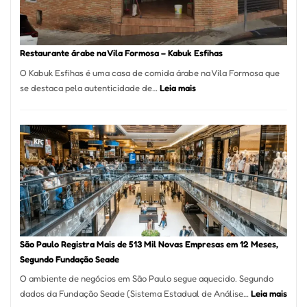
Taboão
da
Serra
SP
Restaurante árabe na Vila Formosa – Kabuk Esfihas
O Kabuk Esfihas é uma casa de comida árabe na Vila Formosa que
:
se destaca pela autenticidade de…
Leia mais
Restaurante
árabe
na
Vila
Formosa
–
Kabuk
Esfihas
São Paulo Registra Mais de 513 Mil Novas Empresas em 12 Meses,
Segundo Fundação Seade
O ambiente de negócios em São Paulo segue aquecido. Segundo
:
dados da Fundação Seade (Sistema Estadual de Análise…
Leia mais