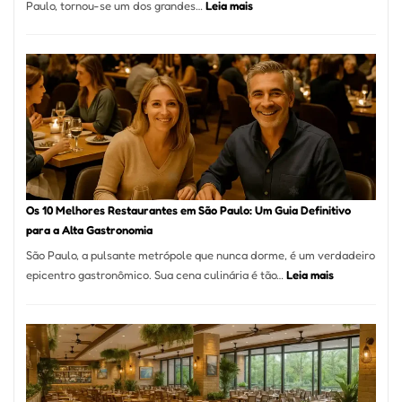
:
Paulo, tornou-se um dos grandes…
Leia mais
La
Fortunata
Pizzaria:
tradição
em
pizza
artesanal
no
forno
à
Os 10 Melhores Restaurantes em São Paulo: Um Guia Definitivo
lenha
para a Alta Gastronomia
na
São Paulo, a pulsante metrópole que nunca dorme, é um verdadeiro
Vila
:
epicentro gastronômico. Sua cena culinária é tão…
Leia mais
da
Os
Saúde
10
Melhores
Restaurante
em
São