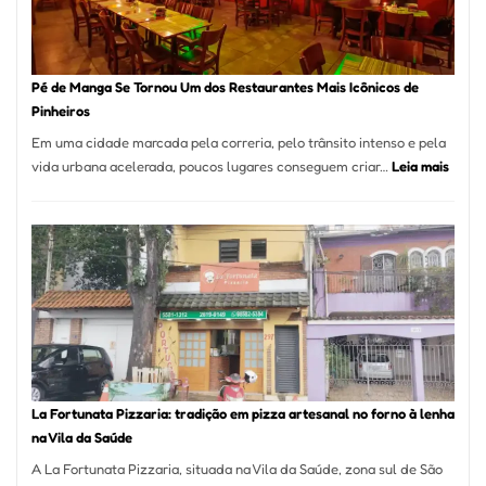
Pé de Manga Se Tornou Um dos Restaurantes Mais Icônicos de
Pinheiros
Em uma cidade marcada pela correria, pelo trânsito intenso e pela
:
vida urbana acelerada, poucos lugares conseguem criar…
Leia mais
Pé
de
Mang
Se
Torno
Um
dos
Resta
Mais
Icôni
La Fortunata Pizzaria: tradição em pizza artesanal no forno à lenha
de
na Vila da Saúde
Pinhe
A La Fortunata Pizzaria, situada na Vila da Saúde, zona sul de São