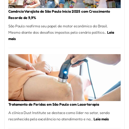
São
Paulo
Comércio Varejista de São Paulo Inicia 2025 com Crescimento
Recorde de 9,9%
São Paulo reafirma seu papel de motor econômico do Brasil.
Mesmo diante dos desafios impostos pelo cenário político…
Leia
:
mais
Comércio
Varejista
de
São
Paulo
Inicia
2025
com
Crescimento
Recorde
Tratamento de Feridas em São Paulo com Laserterapia
de
A clínica Dust Institute se destaca como líder no setor, sendo
9,9%
:
reconhecida pela excelência no atendimento e na…
Leia mais
Tratamento