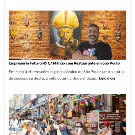
São
Paul
Regi
Mais
de
513
Mil
Nova
Empr
em
Empresário Fatura R$ 1,7 Milhão com Restaurante em São Paulo
12
Em meio à efervescência gastronômica de São Paulo, uma história
Mese
:
de sucesso se destaca pela autenticidade e raízes…
Leia mais
Segu
Empresário
Fund
Fatura
Sead
R$
1,7
Milhão
com
Restaurant
em