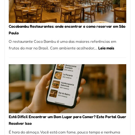
Paulo:
Um
Guia
Definitivo
Cocobambu Restaurantes: onde encontrar e como reservar em São
para
Paulo
a
O restaurante Coco Bambu é uma das maiores referências em
Alta
:
frutos do mar no Brasil. Com ambiente acolhedor,…
Leia mais
Gastronomia
Cocobambu
Restaurante
onde
encontrar
e
como
reservar
em
São
Paulo
Está Difícil Encontrar um Bom Lugar para Comer? Este Portal Quer
Resolver Isso
É hora do almoço. Você está com fome, pouco tempo e nenhuma