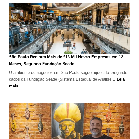
na
Vila
Formosa
–
Kabuk
Esfihas
São Paulo Registra Mais de 513 Mil Novas Empresas em 12
Meses, Segundo Fundação Seade
O ambiente de negócios em São Paulo segue aquecido. Segundo
dados da Fundação Seade (Sistema Estadual de Análise…
Leia
:
mais
São
Paulo
Registra
Mais
de
513
Mil