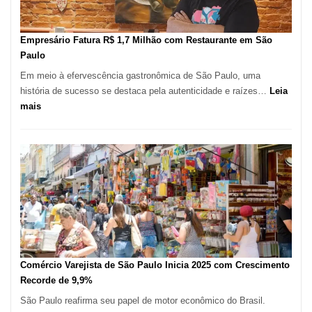
Novas
Empresas
em
Empresário Fatura R$ 1,7 Milhão com Restaurante em São
12
Paulo
Meses,
Em meio à efervescência gastronômica de São Paulo, uma
Segundo
história de sucesso se destaca pela autenticidade e raízes…
Leia
Fundação
:
mais
Seade
Empresário
Fatura
R$
1,7
Milhão
com
Restaurante
em
São
Paulo
Comércio Varejista de São Paulo Inicia 2025 com Crescimento
Recorde de 9,9%
São Paulo reafirma seu papel de motor econômico do Brasil.