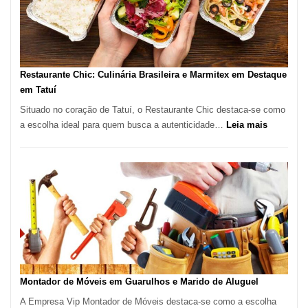
com
Lasertera
Restaurante Chic: Culinária Brasileira e Marmitex em Destaque
em Tatuí
Situado no coração de Tatuí, o Restaurante Chic destaca-se como
:
a escolha ideal para quem busca a autenticidade…
Leia mais
Restauran
Chic:
Culinária
Brasileira
e
Marmitex
em
Destaque
em
Tatuí
Montador de Móveis em Guarulhos e Marido de Aluguel
A Empresa Vip Montador de Móveis destaca-se como a escolha