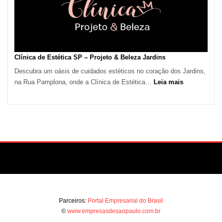
Paulo
Impulsiona
Demanda
por
Serviços
Clínica de Estética SP – Projeto & Beleza Jardins
de
Descubra um oásis de cuidados estéticos no coração dos Jardins,
Refrigeração
:
na Rua Pamplona, onde a Clínica de Estética…
Leia mais
Clínica
de
Estética
SP
–
Projeto
&
Beleza
Jardins
Parceiros:
Portal Empresarial do Brasil
©
www.empresasdesaopaulo.com.br