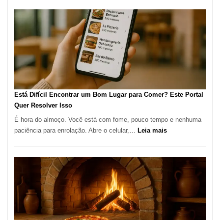
Restaura
onde
encontra
e
como
reservar
em
São
Paulo
Está Difícil Encontrar um Bom Lugar para Comer? Este Portal
Quer Resolver Isso
É hora do almoço. Você está com fome, pouco tempo e nenhuma
:
paciência para enrolação. Abre o celular,…
Leia mais
Está
Difícil
Encontrar
um
Bom
Lugar
para
Comer?