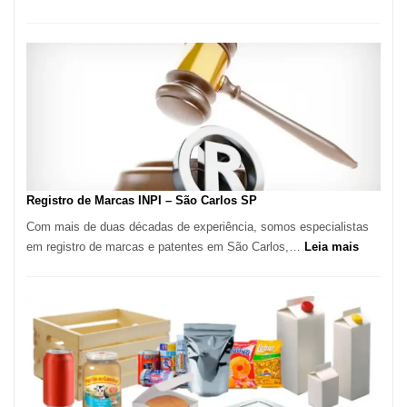
Marena
Cucina:
A
Essência
da
Culinária
Italiana
no
Coração
do
Registro de Marcas INPI – São Carlos SP
Itaim
Com mais de duas décadas de experiência, somos especialistas
Bibi
:
em registro de marcas e patentes em São Carlos,…
Leia mais
Registro
de
Marcas
INPI
–
São
Carlos
SP