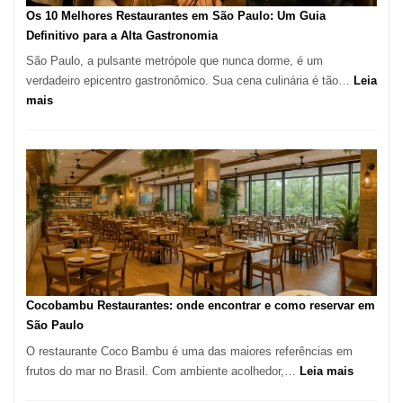
à
Os 10 Melhores Restaurantes em São Paulo: Um Guia
lenha
Definitivo para a Alta Gastronomia
na
São Paulo, a pulsante metrópole que nunca dorme, é um
Vila
verdadeiro epicentro gastronômico. Sua cena culinária é tão…
Leia
da
:
mais
Saúde
Os
10
Melhores
Restaurantes
em
São
Paulo:
Um
Guia
Definitivo
Cocobambu Restaurantes: onde encontrar e como reservar em
para
São Paulo
a
O restaurante Coco Bambu é uma das maiores referências em
Alta
:
frutos do mar no Brasil. Com ambiente acolhedor,…
Leia mais
Gastronomia
Cocoba