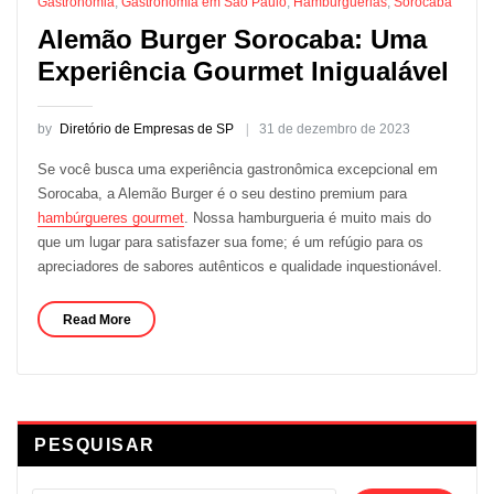
Gastronomia
,
Gastronomia em São Paulo
,
Hamburguerias
,
Sorocaba
Alemão Burger Sorocaba: Uma
Experiência Gourmet Inigualável
by
Diretório de Empresas de SP
31 de dezembro de 2023
Se você busca uma experiência gastronômica excepcional em
Sorocaba, a Alemão Burger é o seu destino premium para
hambúrgueres gourmet
. Nossa hamburgueria é muito mais do
que um lugar para satisfazer sua fome; é um refúgio para os
apreciadores de sabores autênticos e qualidade inquestionável.
Read More
PESQUISAR