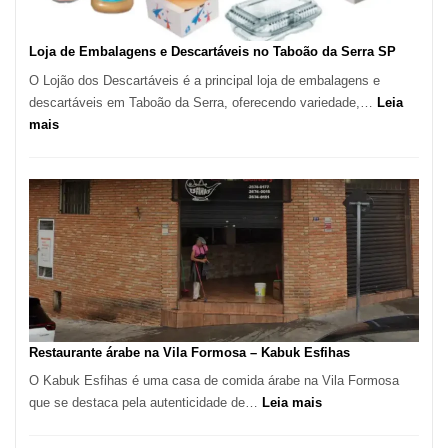
Loja de Embalagens e Descartáveis no Taboão da Serra SP
O Lojão dos Descartáveis é a principal loja de embalagens e
descartáveis em Taboão da Serra, oferecendo variedade,…
Leia
:
mais
Loja
de
Embalagens
e
Descartáveis
no
Taboão
da
Serra
SP
Restaurante árabe na Vila Formosa – Kabuk Esfihas
O Kabuk Esfihas é uma casa de comida árabe na Vila Formosa
:
que se destaca pela autenticidade de…
Leia mais
Restaurante
árabe