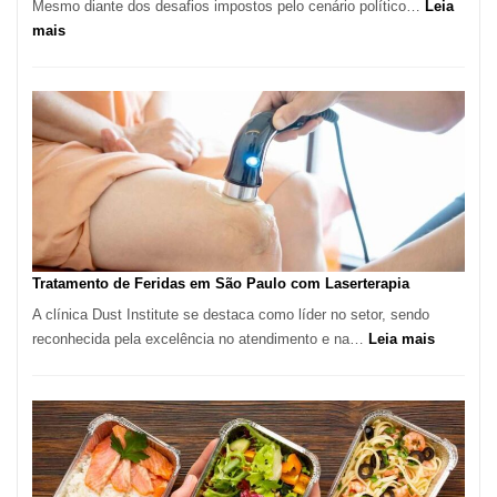
Mesmo diante dos desafios impostos pelo cenário político…
Leia
:
mais
Comércio
Varejista
de
São
Paulo
Inicia
2025
com
Crescimento
Recorde
Tratamento de Feridas em São Paulo com Laserterapia
de
A clínica Dust Institute se destaca como líder no setor, sendo
9,9%
:
reconhecida pela excelência no atendimento e na…
Leia mais
Tratamen
de
Feridas
em
São
Paulo