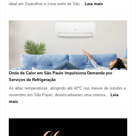
:
ideal em Guarulhos e zona norte de São…
Leia mais
Montador
de
Móveis
em
Guarulhos
e
Marido
de
Aluguel
Onda de Calor em São Paulo Impulsiona Demanda por
Serviços de Refrigeração
As altas temperaturas, atingindo até 42ºC nos meses de outubro e
novembro em São Paulo, desencadearam uma intensa…
Leia
:
mais
Onda
de
Calor
em
São