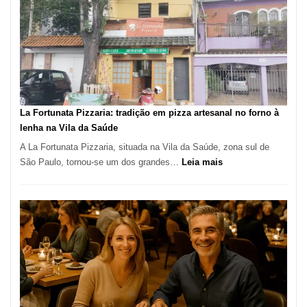
Manga
Se
Tornou
Um
dos
Restaurantes
Mais
Icônicos
La Fortunata Pizzaria: tradição em pizza artesanal no forno à
de
lenha na Vila da Saúde
Pinheiros
A La Fortunata Pizzaria, situada na Vila da Saúde, zona sul de
:
São Paulo, tornou-se um dos grandes…
Leia mais
La
Fortunata
Pizzaria:
tradição
em
pizza
artesanal
no
forno