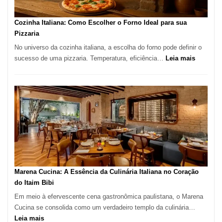
Este
Portal
Cozinha Italiana: Como Escolher o Forno Ideal para sua
Quer
Pizzaria
Resolver
No universo da cozinha italiana, a escolha do forno pode definir o
Isso
:
sucesso de uma pizzaria. Temperatura, eficiência…
Leia mais
Cozinha
Italiana:
Como
Escolher
o
Forno
Ideal
para
sua
Pizzaria
Marena Cucina: A Essência da Culinária Italiana no Coração
do Itaim Bibi
Em meio à efervescente cena gastronômica paulistana, o Marena
Cucina se consolida como um verdadeiro templo da culinária…
:
Leia mais