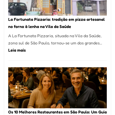
Um
dos
Restaurantes
La Fortunata Pizzaria: tradição em pizza artesanal
Mais
no forno à lenha na Vila da Saúde
Icônicos
A La Fortunata Pizzaria, situada na Vila da Saúde,
de
zona sul de São Paulo, tornou-se um dos grandes…
Pinheiros
:
Leia mais
La
Fortunata
Pizzaria:
tradição
em
pizza
artesanal
no
Os 10 Melhores Restaurantes em São Paulo: Um Guia
forno