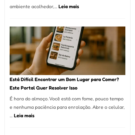
:
ambiente acolhedor,…
Leia mais
Alta
Cocobambu
Gastronomia
Restaurantes:
onde
encontrar
e
como
reservar
em
Está Difícil Encontrar um Bom Lugar para Comer?
São
Este Portal Quer Resolver Isso
Paulo
É hora do almoço. Você está com fome, pouco tempo
e nenhuma paciência para enrolação. Abre o celular,
:
…
Leia mais
Está
Difícil