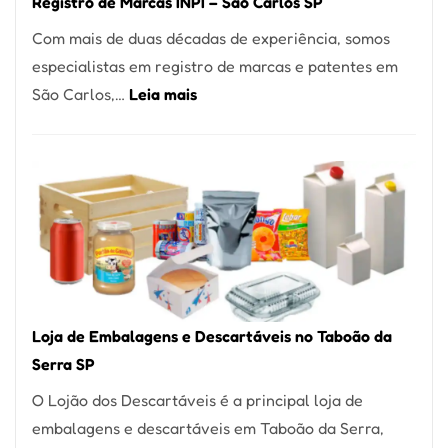
Registro de Marcas INPI – São Carlos SP
Coração
Com mais de duas décadas de experiência, somos
do
especialistas em registro de marcas e patentes em
Itaim
:
São Carlos,…
Leia mais
Bibi
Registro
de
Marcas
INPI
–
São
Carlos
SP
Loja de Embalagens e Descartáveis no Taboão da
Serra SP
O Lojão dos Descartáveis é a principal loja de
embalagens e descartáveis em Taboão da Serra,