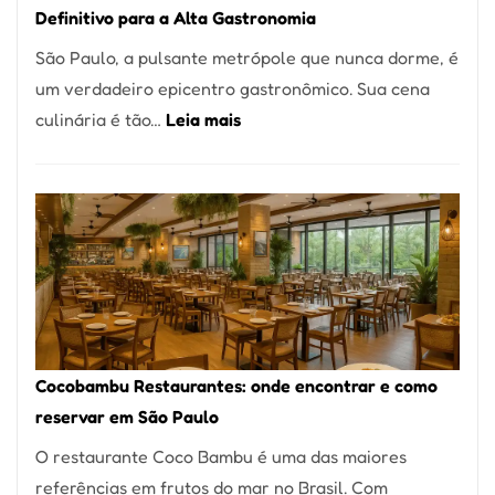
Definitivo para a Alta Gastronomia
à
São Paulo, a pulsante metrópole que nunca dorme, é
lenha
um verdadeiro epicentro gastronômico. Sua cena
na
:
culinária é tão…
Leia mais
Vila
Os
da
10
Saúde
Melhores
Restaurantes
em
São
Paulo:
Um
Cocobambu Restaurantes: onde encontrar e como
Guia
reservar em São Paulo
Definitivo
O restaurante Coco Bambu é uma das maiores
para
referências em frutos do mar no Brasil. Com
a