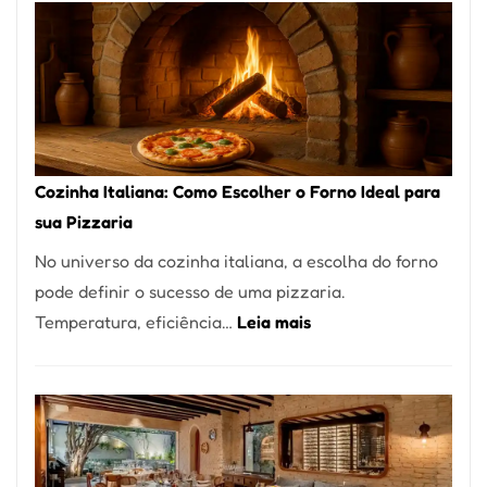
Encontrar
um
Bom
Lugar
para
Comer?
Cozinha Italiana: Como Escolher o Forno Ideal para
Este
sua Pizzaria
Portal
No universo da cozinha italiana, a escolha do forno
Quer
pode definir o sucesso de uma pizzaria.
Resolver
:
Temperatura, eficiência…
Leia mais
Isso
Cozinha
Italiana:
Como
Escolher
o