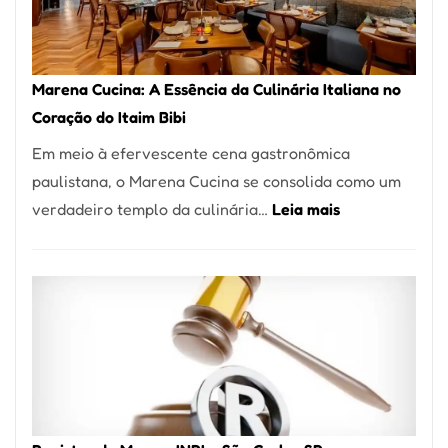
Forno
Ideal
para
Marena Cucina: A Essência da Culinária Italiana no
sua
Coração do Itaim Bibi
Pizzaria
Em meio à efervescente cena gastronômica
paulistana, o Marena Cucina se consolida como um
:
verdadeiro templo da culinária…
Leia mais
Marena
Cucina:
A
Essência
da
Culinária
Italiana
no