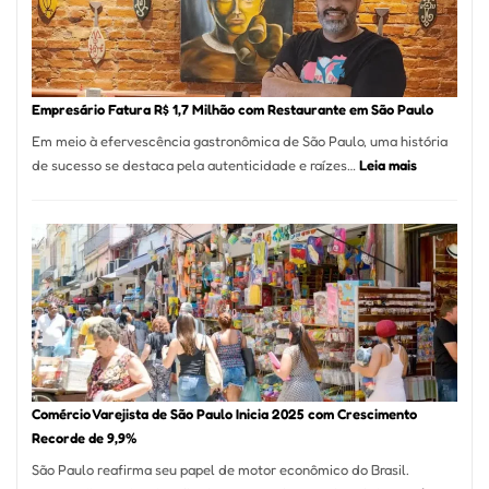
513
Mil
Nova
Empr
em
Empresário Fatura R$ 1,7 Milhão com Restaurante em São Paulo
12
Em meio à efervescência gastronômica de São Paulo, uma história
Mese
:
de sucesso se destaca pela autenticidade e raízes…
Leia mais
Segu
Empresário
Fund
Fatura
Sead
R$
1,7
Milhão
com
Restaurant
em
São
Paulo
Comércio Varejista de São Paulo Inicia 2025 com Crescimento
Recorde de 9,9%
São Paulo reafirma seu papel de motor econômico do Brasil.