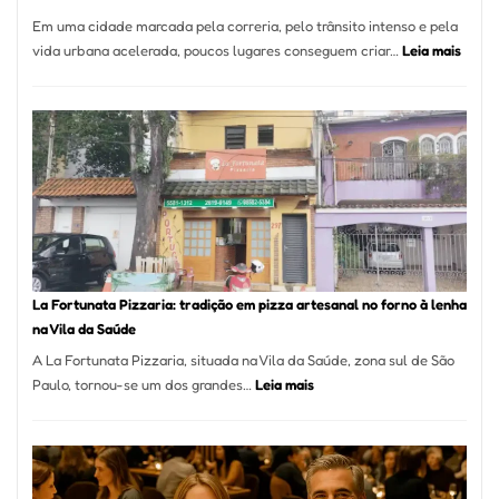
Em uma cidade marcada pela correria, pelo trânsito intenso e pela
:
vida urbana acelerada, poucos lugares conseguem criar…
Leia mais
Pé
de
Mang
Se
Torno
Um
dos
Resta
Mais
Icôni
La Fortunata Pizzaria: tradição em pizza artesanal no forno à lenha
de
na Vila da Saúde
Pinhe
A La Fortunata Pizzaria, situada na Vila da Saúde, zona sul de São
:
Paulo, tornou-se um dos grandes…
Leia mais
La
Fortunata
Pizzaria:
tradição