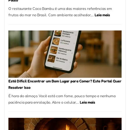
Paulo
a
O restaurante Coco Bambu é uma das maiores referências em
Alta
:
frutos do mar no Brasil. Com ambiente acolhedor,…
Leia mais
Gastronomia
Cocobambu
Restaurante
onde
encontrar
e
como
reservar
em
São
Paulo
Está Difícil Encontrar um Bom Lugar para Comer? Este Portal Quer
Resolver Isso
É hora do almoço. Você está com fome, pouco tempo e nenhuma
:
paciência para enrolação. Abre o celular,…
Leia mais
Está
Difícil
Encontrar
um