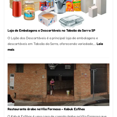
São
Carlos
SP
Loja de Embalagens e Descartáveis no Taboão da Serra SP
O Lojão dos Descartáveis é a principal loja de embalagens e
descartáveis em Taboão da Serra, oferecendo variedade,…
Leia
:
mais
Loja
de
Embalagens
e
Descartáveis
no
Taboão
da
Serra
SP
Restaurante árabe na Vila Formosa – Kabuk Esfihas
O Kabuk Esfihas é uma casa de comida árabe na Vila Formosa que