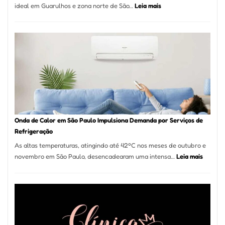
:
ideal em Guarulhos e zona norte de São…
Leia mais
Montador
de
Móveis
em
Guarulhos
e
Marido
de
Aluguel
Onda de Calor em São Paulo Impulsiona Demanda por Serviços de
Refrigeração
As altas temperaturas, atingindo até 42ºC nos meses de outubro e
:
novembro em São Paulo, desencadearam uma intensa…
Leia mais
Onda
de
Calor
em
São
Paulo