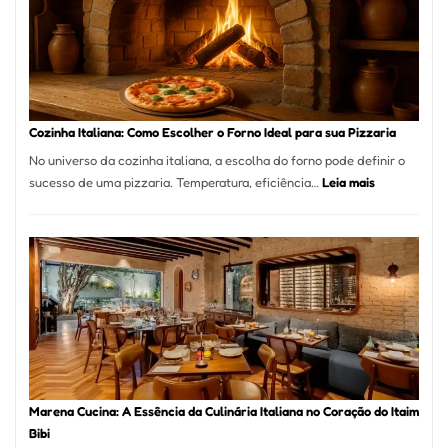
Bom
Lugar
para
Comer?
Este
Portal
Cozinha Italiana: Como Escolher o Forno Ideal para sua Pizzaria
Quer
No universo da cozinha italiana, a escolha do forno pode definir o
Resolver
:
sucesso de uma pizzaria. Temperatura, eficiência…
Leia mais
Isso
Cozinha
Italiana:
Como
Escolher
o
Forno
Ideal
para
sua
Pizzaria
Marena Cucina: A Essência da Culinária Italiana no Coração do Itaim
Bibi