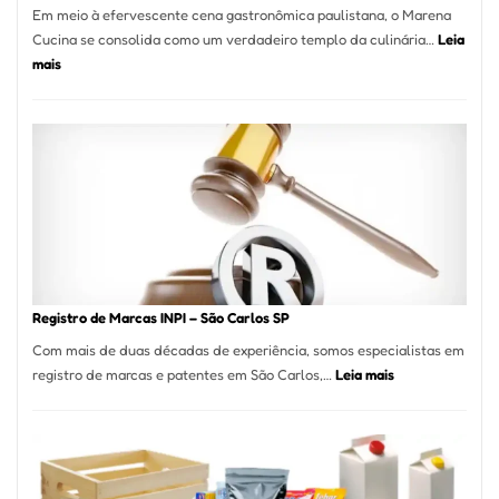
Em meio à efervescente cena gastronômica paulistana, o Marena
Cucina se consolida como um verdadeiro templo da culinária…
Leia
:
mais
Marena
Cucina:
A
Essência
da
Culinária
Italiana
no
Coração
do
Registro de Marcas INPI – São Carlos SP
Itaim
Com mais de duas décadas de experiência, somos especialistas em
Bibi
:
registro de marcas e patentes em São Carlos,…
Leia mais
Registro
de
Marcas
INPI
–