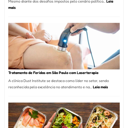
Mesmo diante dos desafios impostos pelo cenário político…
Leia
:
mais
Comércio
Varejista
de
São
Paulo
Inicia
2025
com
Crescimento
Recorde
Tratamento de Feridas em São Paulo com Laserterapia
de
A clínica Dust Institute se destaca como líder no setor, sendo
9,9%
:
reconhecida pela excelência no atendimento e na…
Leia mais
Tratamento
de
Feridas
em
São
Paulo