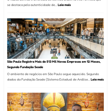
:
se destaca pela autenticidade de…
Leia mais
Restaurante
árabe
na
Vila
Formosa
–
Kabuk
Esfihas
São Paulo Registra Mais de 513 Mil Novas Empresas em 12 Meses,
Segundo Fundação Seade
O ambiente de negócios em São Paulo segue aquecido. Segundo
:
dados da Fundação Seade (Sistema Estadual de Análise…
Leia mais
São
Paul
Regi
Mais
de