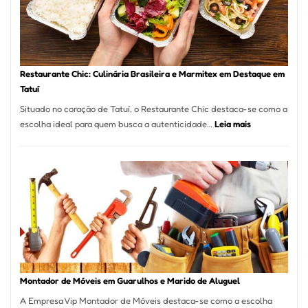
com
Laserterapi
Restaurante Chic: Culinária Brasileira e Marmitex em Destaque em
Tatuí
Situado no coração de Tatuí, o Restaurante Chic destaca-se como a
:
escolha ideal para quem busca a autenticidade…
Leia mais
Restaurante
Chic:
Culinária
Brasileira
e
Marmitex
em
Destaque
em
Tatuí
Montador de Móveis em Guarulhos e Marido de Aluguel
A Empresa Vip Montador de Móveis destaca-se como a escolha