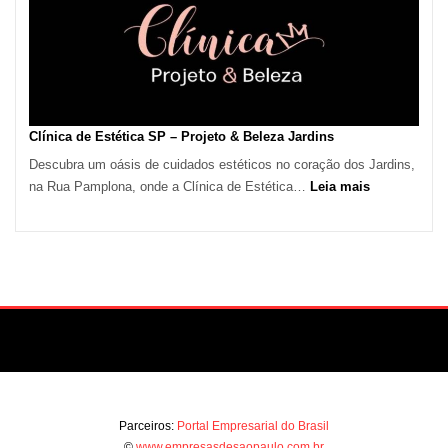
São
Paulo
Impulsiona
Demanda
por
Serviços
Clínica de Estética SP – Projeto & Beleza Jardins
de
Descubra um oásis de cuidados estéticos no coração dos Jardins,
Refrigeração
:
na Rua Pamplona, onde a Clínica de Estética…
Leia mais
Clínica
de
Estética
SP
–
Projeto
&
Beleza
Jardins
Parceiros:
Portal Empresarial do Brasil
©
www.empresasdesaopaulo.com.br