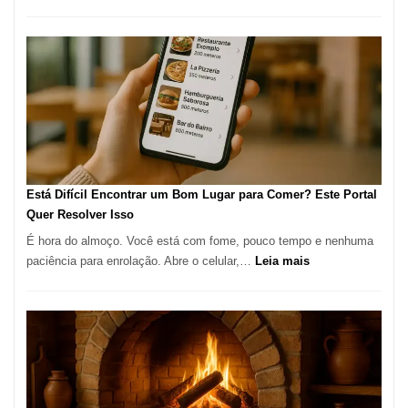
Cocoba
Restaura
onde
encontra
e
como
reservar
em
São
Paulo
Está Difícil Encontrar um Bom Lugar para Comer? Este Portal
Quer Resolver Isso
É hora do almoço. Você está com fome, pouco tempo e nenhuma
:
paciência para enrolação. Abre o celular,…
Leia mais
Está
Difícil
Encontrar
um
Bom
Lugar
para