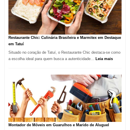
Paulo
com
Lasertera
Restaurante Chic: Culinária Brasileira e Marmitex em Destaque
em Tatuí
Situado no coração de Tatuí, o Restaurante Chic destaca-se como
:
a escolha ideal para quem busca a autenticidade…
Leia mais
Restauran
Chic:
Culinária
Brasileira
e
Marmitex
em
Destaque
em
Tatuí
Montador de Móveis em Guarulhos e Marido de Aluguel