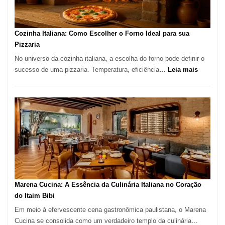
Comer?
Este
Portal
Cozinha Italiana: Como Escolher o Forno Ideal para sua
Quer
Pizzaria
Resolver
No universo da cozinha italiana, a escolha do forno pode definir o
Isso
:
sucesso de uma pizzaria. Temperatura, eficiência…
Leia mais
Cozinha
Italiana:
Como
Escolher
o
Forno
Ideal
para
sua
Pizzaria
Marena Cucina: A Essência da Culinária Italiana no Coração
do Itaim Bibi
Em meio à efervescente cena gastronômica paulistana, o Marena
Cucina se consolida como um verdadeiro templo da culinária…