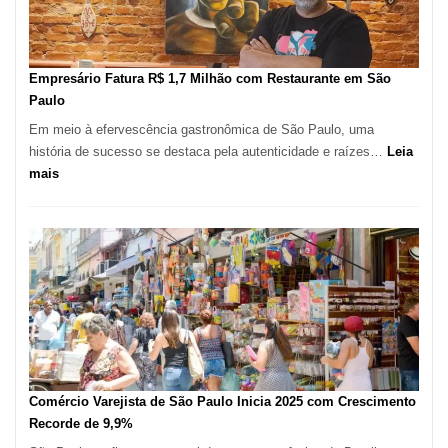
Mil
Novas
Empresas
em
Empresário Fatura R$ 1,7 Milhão com Restaurante em São
12
Paulo
Meses,
Em meio à efervescência gastronômica de São Paulo, uma
Segundo
história de sucesso se destaca pela autenticidade e raízes…
Leia
Fundação
:
mais
Seade
Empresário
Fatura
R$
1,7
Milhão
com
Restaurante
em
São
Paulo
Comércio Varejista de São Paulo Inicia 2025 com Crescimento
Recorde de 9,9%