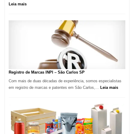
:
Leia mais
Marena
Cucina:
A
Essência
da
Culinária
Italiana
no
Coração
do
Registro de Marcas INPI – São Carlos SP
Itaim
Com mais de duas décadas de experiência, somos especialistas
Bibi
:
em registro de marcas e patentes em São Carlos,…
Leia mais
Registro
de
Marcas
INPI
–
São
Carlos