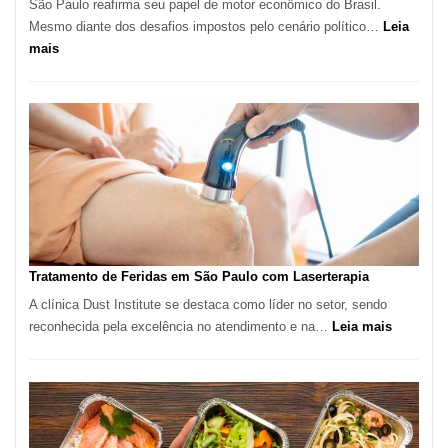
São Paulo reafirma seu papel de motor econômico do Brasil.
Mesmo diante dos desafios impostos pelo cenário político…
Leia
:
mais
Comércio
Varejista
de
São
Paulo
Inicia
2025
com
Crescimento
Recorde
Tratamento de Feridas em São Paulo com Laserterapia
de
A clínica Dust Institute se destaca como líder no setor, sendo
9,9%
:
reconhecida pela excelência no atendimento e na…
Leia mais
Tratamen
de
Feridas
em
São