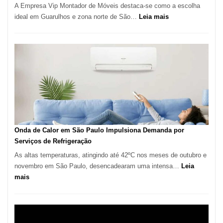
A Empresa Vip Montador de Móveis destaca-se como a escolha
:
ideal em Guarulhos e zona norte de São…
Leia mais
Montador
de
Móveis
em
Guarulhos
e
Marido
de
Aluguel
Onda de Calor em São Paulo Impulsiona Demanda por
Serviços de Refrigeração
As altas temperaturas, atingindo até 42ºC nos meses de outubro e
novembro em São Paulo, desencadearam uma intensa…
Leia
:
mais
Onda
de
Calor
em