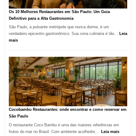
forno
à
Os 10 Melhores Restaurantes em São Paulo: Um Guia
lenha
Definitivo para a Alta Gastronomia
na
São Paulo, a pulsante metrópole que nunca dorme, é um
Vila
verdadeiro epicentro gastronômico. Sua cena culinária é tão…
Leia
da
:
mais
Saúde
Os
10
Melhores
Restaurantes
em
São
Paulo:
Um
Guia
Definitivo
Cocobambu Restaurantes: onde encontrar e como reservar em
para
São Paulo
a
O restaurante Coco Bambu é uma das maiores referências em
Alta
:
frutos do mar no Brasil. Com ambiente acolhedor,…
Leia mais
Gastronomia