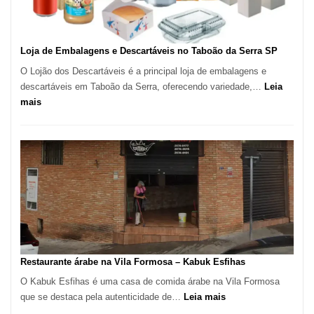
SP
Loja de Embalagens e Descartáveis no Taboão da Serra SP
O Lojão dos Descartáveis é a principal loja de embalagens e
descartáveis em Taboão da Serra, oferecendo variedade,…
Leia
:
mais
Loja
de
Embalagens
e
Descartáveis
no
Taboão
da
Serra
SP
Restaurante árabe na Vila Formosa – Kabuk Esfihas
O Kabuk Esfihas é uma casa de comida árabe na Vila Formosa
:
que se destaca pela autenticidade de…
Leia mais
Restaurante