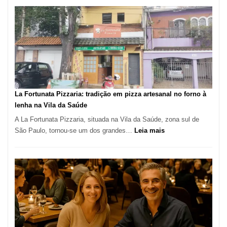
de
Manga
Se
Tornou
Um
dos
Restaurantes
Mais
Icônicos
La Fortunata Pizzaria: tradição em pizza artesanal no forno à
de
lenha na Vila da Saúde
Pinheiros
A La Fortunata Pizzaria, situada na Vila da Saúde, zona sul de
:
São Paulo, tornou-se um dos grandes…
Leia mais
La
Fortunata
Pizzaria:
tradição
em
pizza
artesanal
no