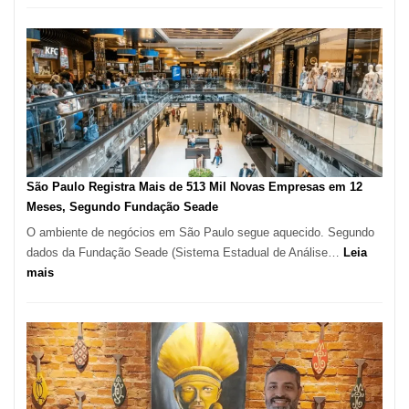
árabe
na
Vila
Formosa
–
Kabuk
Esfihas
São Paulo Registra Mais de 513 Mil Novas Empresas em 12
Meses, Segundo Fundação Seade
O ambiente de negócios em São Paulo segue aquecido. Segundo
dados da Fundação Seade (Sistema Estadual de Análise…
Leia
:
mais
São
Paulo
Registra
Mais
de
513