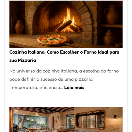
Encontrar
um
Bom
Lugar
para
Comer?
Cozinha Italiana: Como Escolher o Forno Ideal para
Este
sua Pizzaria
Portal
No universo da cozinha italiana, a escolha do forno
Quer
pode definir o sucesso de uma pizzaria.
Resolver
:
Temperatura, eficiência…
Leia mais
Isso
Cozinha
Italiana:
Como
Escolher
o