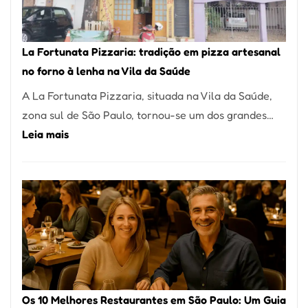
Um
dos
Restaurantes
La Fortunata Pizzaria: tradição em pizza artesanal
Mais
no forno à lenha na Vila da Saúde
Icônicos
A La Fortunata Pizzaria, situada na Vila da Saúde,
de
zona sul de São Paulo, tornou-se um dos grandes…
Pinheiros
:
Leia mais
La
Fortunata
Pizzaria:
tradição
em
pizza
artesanal
no
Os 10 Melhores Restaurantes em São Paulo: Um Guia
forno