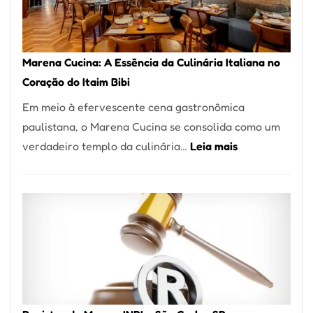
Forno
Ideal
para
Marena Cucina: A Essência da Culinária Italiana no
sua
Coração do Itaim Bibi
Pizzaria
Em meio à efervescente cena gastronômica
paulistana, o Marena Cucina se consolida como um
:
verdadeiro templo da culinária…
Leia mais
Marena
Cucina:
A
Essência
da
Culinária
Italiana
no