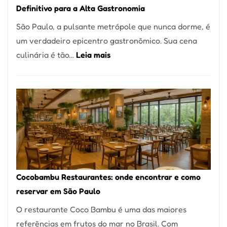
Definitivo para a Alta Gastronomia
à
São Paulo, a pulsante metrópole que nunca dorme, é
lenha
um verdadeiro epicentro gastronômico. Sua cena
na
:
culinária é tão…
Leia mais
Vila
Os
da
10
Saúde
Melhores
Restaurantes
em
São
Paulo:
Um
Cocobambu Restaurantes: onde encontrar e como
Guia
reservar em São Paulo
Definitivo
O restaurante Coco Bambu é uma das maiores
para
referências em frutos do mar no Brasil. Com
a