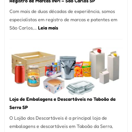
Registro de Marcas INPI – São Carlos SP
Coração
Com mais de duas décadas de experiência, somos
do
especialistas em registro de marcas e patentes em
Itaim
:
São Carlos,…
Leia mais
Bibi
Registro
de
Marcas
INPI
–
São
Carlos
SP
Loja de Embalagens e Descartáveis no Taboão da
Serra SP
O Lojão dos Descartáveis é a principal loja de
embalagens e descartáveis em Taboão da Serra,