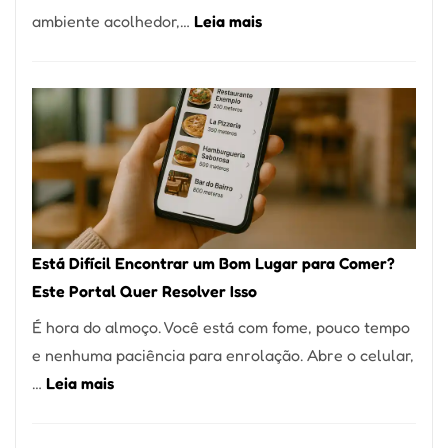
:
ambiente acolhedor,…
Leia mais
Alta
Cocobambu
Gastronomia
Restaurantes:
onde
encontrar
e
como
reservar
em
Está Difícil Encontrar um Bom Lugar para Comer?
São
Este Portal Quer Resolver Isso
Paulo
É hora do almoço. Você está com fome, pouco tempo
e nenhuma paciência para enrolação. Abre o celular,
:
…
Leia mais
Está
Difícil