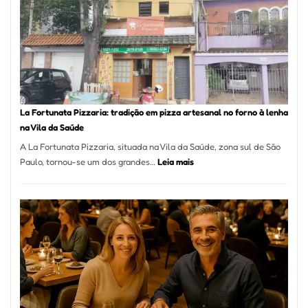
Se
Torno
Um
dos
Resta
Mais
Icôni
La Fortunata Pizzaria: tradição em pizza artesanal no forno à lenha
de
na Vila da Saúde
Pinhe
A La Fortunata Pizzaria, situada na Vila da Saúde, zona sul de São
:
Paulo, tornou-se um dos grandes…
Leia mais
La
Fortunata
Pizzaria:
tradição
em
pizza
artesanal
no
forno