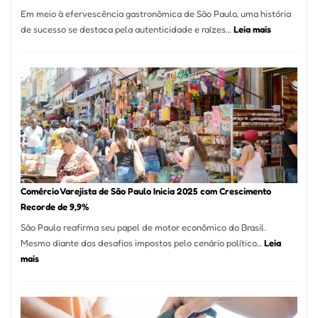
12
Em meio à efervescência gastronômica de São Paulo, uma história
Mese
:
de sucesso se destaca pela autenticidade e raízes…
Leia mais
Segu
Empresário
Fund
Fatura
Sead
R$
1,7
Milhão
com
Restaurant
em
São
Paulo
Comércio Varejista de São Paulo Inicia 2025 com Crescimento
Recorde de 9,9%
São Paulo reafirma seu papel de motor econômico do Brasil.
Mesmo diante dos desafios impostos pelo cenário político…
Leia
:
mais
Comércio
Varejista
de