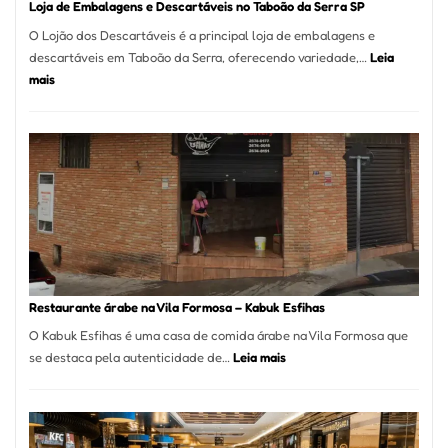
Loja de Embalagens e Descartáveis no Taboão da Serra SP
O Lojão dos Descartáveis é a principal loja de embalagens e
descartáveis em Taboão da Serra, oferecendo variedade,…
Leia
:
mais
Loja
de
Embalagens
e
Descartáveis
no
Taboão
da
Serra
SP
Restaurante árabe na Vila Formosa – Kabuk Esfihas
O Kabuk Esfihas é uma casa de comida árabe na Vila Formosa que
:
se destaca pela autenticidade de…
Leia mais
Restaurante
árabe
na
Vila