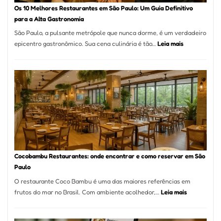
à
Os 10 Melhores Restaurantes em São Paulo: Um Guia Definitivo
lenha
para a Alta Gastronomia
na
São Paulo, a pulsante metrópole que nunca dorme, é um verdadeiro
Vila
:
epicentro gastronômico. Sua cena culinária é tão…
Leia mais
da
Os
Saúde
10
Melhores
Restaurante
em
São
Paulo:
Um
Guia
Definitivo
Cocobambu Restaurantes: onde encontrar e como reservar em São
para
Paulo
a
O restaurante Coco Bambu é uma das maiores referências em
Alta
:
frutos do mar no Brasil. Com ambiente acolhedor,…
Leia mais
Gastronomia
Cocobambu
Restaurante