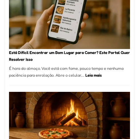
onde
encontrar
e
como
reservar
em
São
Paulo
Está Difícil Encontrar um Bom Lugar para Comer? Este Portal Quer
Resolver Isso
É hora do almoço. Você está com fome, pouco tempo e nenhuma
:
paciência para enrolação. Abre o celular,…
Leia mais
Está
Difícil
Encontrar
um
Bom
Lugar
para
Comer?
Este