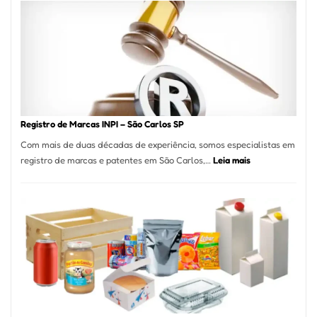
A
Essência
da
Culinária
Italiana
no
Coração
do
Registro de Marcas INPI – São Carlos SP
Itaim
Com mais de duas décadas de experiência, somos especialistas em
Bibi
:
registro de marcas e patentes em São Carlos,…
Leia mais
Registro
de
Marcas
INPI
–
São
Carlos
SP