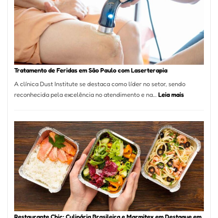
São
Paulo
Inicia
2025
com
Crescimento
Recorde
Tratamento de Feridas em São Paulo com Laserterapia
de
A clínica Dust Institute se destaca como líder no setor, sendo
9,9%
:
reconhecida pela excelência no atendimento e na…
Leia mais
Tratamento
de
Feridas
em
São
Paulo
com
Laserterapi
Restaurante Chic: Culinária Brasileira e Marmitex em Destaque em