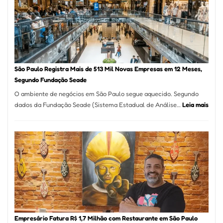
Formosa
–
Kabuk
Esfihas
São Paulo Registra Mais de 513 Mil Novas Empresas em 12 Meses,
Segundo Fundação Seade
O ambiente de negócios em São Paulo segue aquecido. Segundo
:
dados da Fundação Seade (Sistema Estadual de Análise…
Leia mais
São
Paul
Regi
Mais
de
513
Mil
Nova
Empr
em
Empresário Fatura R$ 1,7 Milhão com Restaurante em São Paulo