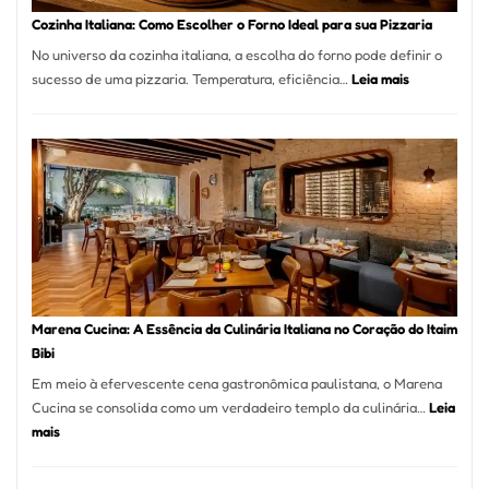
Portal
Cozinha Italiana: Como Escolher o Forno Ideal para sua Pizzaria
Quer
No universo da cozinha italiana, a escolha do forno pode definir o
Resolver
:
sucesso de uma pizzaria. Temperatura, eficiência…
Leia mais
Isso
Cozinha
Italiana:
Como
Escolher
o
Forno
Ideal
para
sua
Pizzaria
Marena Cucina: A Essência da Culinária Italiana no Coração do Itaim
Bibi
Em meio à efervescente cena gastronômica paulistana, o Marena
Cucina se consolida como um verdadeiro templo da culinária…
Leia
:
mais
Marena
Cucina: