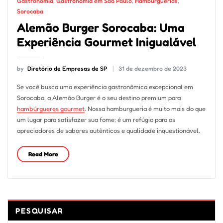
Gastronomia
,
Gastronomia em São Paulo
,
Hamburguerias
,
Sorocaba
Alemão Burger Sorocaba: Uma
Experiência Gourmet Inigualável
by
Diretório de Empresas de SP
31 de dezembro de 2023
Se você busca uma experiência gastronômica excepcional em
Sorocaba, a Alemão Burger é o seu destino premium para
hambúrgueres gourmet
. Nossa hamburgueria é muito mais do que
um lugar para satisfazer sua fome; é um refúgio para os
apreciadores de sabores autênticos e qualidade inquestionável.
Read More
PESQUISAR