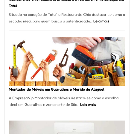
Tatuí
Situado no coração de Tatuí, o Restaurante Chic destaca-se como a
:
escolha ideal para quem busca a autenticidade…
Leia mais
Restaurante
Chic:
Culinária
Brasileira
e
Marmitex
em
Destaque
em
Tatuí
Montador de Móveis em Guarulhos e Marido de Aluguel
A Empresa Vip Montador de Móveis destaca-se como a escolha
:
ideal em Guarulhos e zona norte de São…
Leia mais
Montador
de
Móveis
em