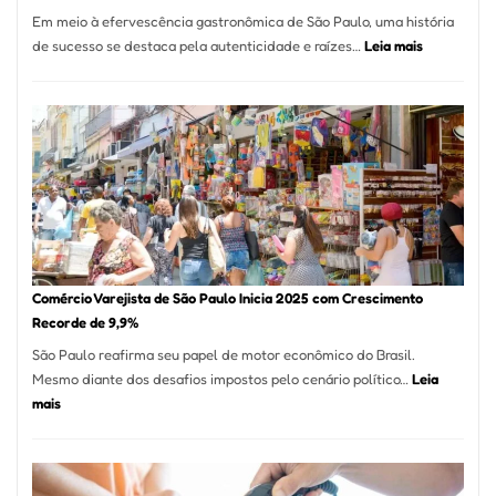
12
Em meio à efervescência gastronômica de São Paulo, uma história
Mese
:
de sucesso se destaca pela autenticidade e raízes…
Leia mais
Segu
Empresário
Fund
Fatura
Sead
R$
1,7
Milhão
com
Restaurant
em
São
Paulo
Comércio Varejista de São Paulo Inicia 2025 com Crescimento
Recorde de 9,9%
São Paulo reafirma seu papel de motor econômico do Brasil.
Mesmo diante dos desafios impostos pelo cenário político…
Leia
:
mais
Comércio
Varejista
de