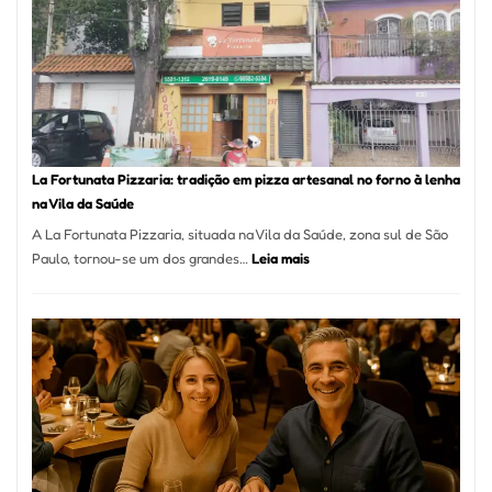
Se
Torno
Um
dos
Resta
Mais
Icôni
La Fortunata Pizzaria: tradição em pizza artesanal no forno à lenha
de
na Vila da Saúde
Pinhe
A La Fortunata Pizzaria, situada na Vila da Saúde, zona sul de São
:
Paulo, tornou-se um dos grandes…
Leia mais
La
Fortunata
Pizzaria:
tradição
em
pizza
artesanal
no
forno