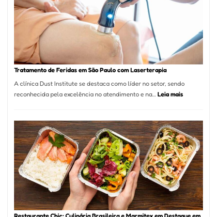
São
Paulo
Inicia
2025
com
Crescimento
Recorde
Tratamento de Feridas em São Paulo com Laserterapia
de
A clínica Dust Institute se destaca como líder no setor, sendo
9,9%
:
reconhecida pela excelência no atendimento e na…
Leia mais
Tratamento
de
Feridas
em
São
Paulo
com
Laserterapi
Restaurante Chic: Culinária Brasileira e Marmitex em Destaque em