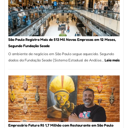
Formosa
–
Kabuk
Esfihas
São Paulo Registra Mais de 513 Mil Novas Empresas em 12 Meses,
Segundo Fundação Seade
O ambiente de negócios em São Paulo segue aquecido. Segundo
:
dados da Fundação Seade (Sistema Estadual de Análise…
Leia mais
São
Paul
Regi
Mais
de
513
Mil
Nova
Empr
em
Empresário Fatura R$ 1,7 Milhão com Restaurante em São Paulo