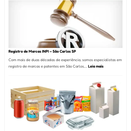
A
Essência
da
Culinária
Italiana
no
Coração
do
Registro de Marcas INPI – São Carlos SP
Itaim
Com mais de duas décadas de experiência, somos especialistas em
Bibi
:
registro de marcas e patentes em São Carlos,…
Leia mais
Registro
de
Marcas
INPI
–
São
Carlos
SP