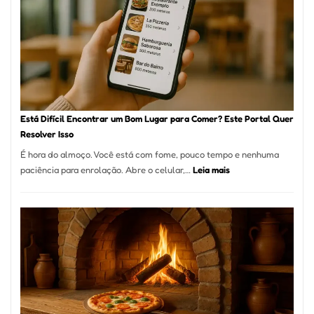
onde
encontrar
e
como
reservar
em
São
Paulo
Está Difícil Encontrar um Bom Lugar para Comer? Este Portal Quer
Resolver Isso
É hora do almoço. Você está com fome, pouco tempo e nenhuma
:
paciência para enrolação. Abre o celular,…
Leia mais
Está
Difícil
Encontrar
um
Bom
Lugar
para
Comer?
Este