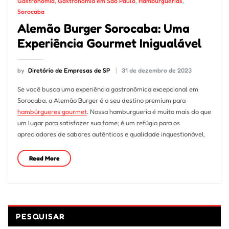
Gastronomia
,
Gastronomia em São Paulo
,
Hamburguerias
,
Sorocaba
Alemão Burger Sorocaba: Uma
Experiência Gourmet Inigualável
by
Diretório de Empresas de SP
31 de dezembro de 2023
Se você busca uma experiência gastronômica excepcional em
Sorocaba, a Alemão Burger é o seu destino premium para
hambúrgueres gourmet
. Nossa hamburgueria é muito mais do que
um lugar para satisfazer sua fome; é um refúgio para os
apreciadores de sabores autênticos e qualidade inquestionável.
Read More
PESQUISAR