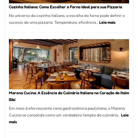
Portal
Cozinha Italiana: Como Escolher o Forno Ideal para sua Pizzaria
Quer
No universo da cozinha italiana, a escolha do forno pode definir o
Resolver
:
sucesso de uma pizzaria. Temperatura, eficiência…
Leia mais
Isso
Cozinha
Italiana:
Como
Escolher
o
Forno
Ideal
para
sua
Pizzaria
Marena Cucina: A Essência da Culinária Italiana no Coração do Itaim
Bibi
Em meio à efervescente cena gastronômica paulistana, o Marena
Cucina se consolida como um verdadeiro templo da culinária…
Leia
:
mais
Marena
Cucina: