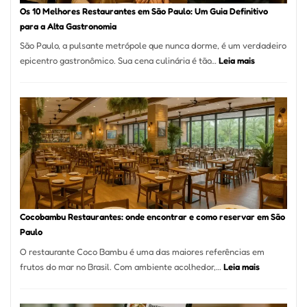
à
Os 10 Melhores Restaurantes em São Paulo: Um Guia Definitivo
lenha
para a Alta Gastronomia
na
São Paulo, a pulsante metrópole que nunca dorme, é um verdadeiro
Vila
:
epicentro gastronômico. Sua cena culinária é tão…
Leia mais
da
Os
Saúde
10
Melhores
Restaurante
em
São
Paulo:
Um
Guia
Definitivo
Cocobambu Restaurantes: onde encontrar e como reservar em São
para
Paulo
a
O restaurante Coco Bambu é uma das maiores referências em
Alta
:
frutos do mar no Brasil. Com ambiente acolhedor,…
Leia mais
Gastronomia
Cocobambu
Restaurante