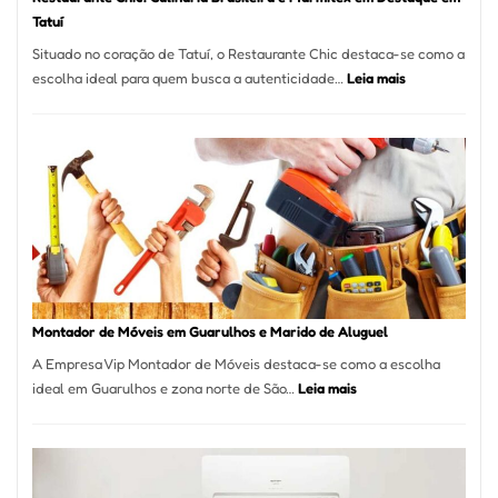
Tatuí
Situado no coração de Tatuí, o Restaurante Chic destaca-se como a
:
escolha ideal para quem busca a autenticidade…
Leia mais
Restaurante
Chic:
Culinária
Brasileira
e
Marmitex
em
Destaque
em
Tatuí
Montador de Móveis em Guarulhos e Marido de Aluguel
A Empresa Vip Montador de Móveis destaca-se como a escolha
:
ideal em Guarulhos e zona norte de São…
Leia mais
Montador
de
Móveis
em