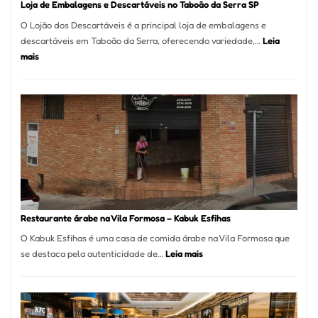
Loja de Embalagens e Descartáveis no Taboão da Serra SP
O Lojão dos Descartáveis é a principal loja de embalagens e
descartáveis em Taboão da Serra, oferecendo variedade,…
Leia
:
mais
Loja
de
Embalagens
e
Descartáveis
no
Taboão
da
Serra
SP
Restaurante árabe na Vila Formosa – Kabuk Esfihas
O Kabuk Esfihas é uma casa de comida árabe na Vila Formosa que
:
se destaca pela autenticidade de…
Leia mais
Restaurante
árabe
na
Vila