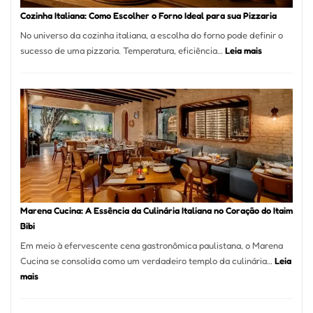
Portal
Cozinha Italiana: Como Escolher o Forno Ideal para sua Pizzaria
Quer
No universo da cozinha italiana, a escolha do forno pode definir o
Resolver
:
sucesso de uma pizzaria. Temperatura, eficiência…
Leia mais
Isso
Cozinha
Italiana:
Como
Escolher
o
Forno
Ideal
para
sua
Pizzaria
Marena Cucina: A Essência da Culinária Italiana no Coração do Itaim
Bibi
Em meio à efervescente cena gastronômica paulistana, o Marena
Cucina se consolida como um verdadeiro templo da culinária…
Leia
:
mais
Marena
Cucina: