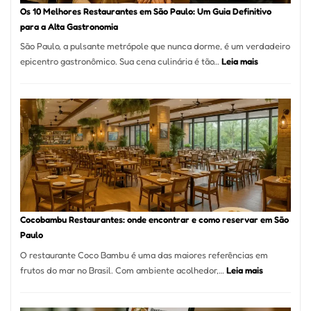
à
Os 10 Melhores Restaurantes em São Paulo: Um Guia Definitivo
lenha
para a Alta Gastronomia
na
São Paulo, a pulsante metrópole que nunca dorme, é um verdadeiro
Vila
:
epicentro gastronômico. Sua cena culinária é tão…
Leia mais
da
Os
Saúde
10
Melhores
Restaurante
em
São
Paulo:
Um
Guia
Definitivo
Cocobambu Restaurantes: onde encontrar e como reservar em São
para
Paulo
a
O restaurante Coco Bambu é uma das maiores referências em
Alta
:
frutos do mar no Brasil. Com ambiente acolhedor,…
Leia mais
Gastronomia
Cocobambu
Restaurante