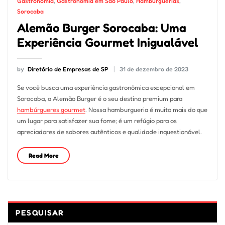
Gastronomia
,
Gastronomia em São Paulo
,
Hamburguerias
,
Sorocaba
Alemão Burger Sorocaba: Uma
Experiência Gourmet Inigualável
by
Diretório de Empresas de SP
31 de dezembro de 2023
Se você busca uma experiência gastronômica excepcional em
Sorocaba, a Alemão Burger é o seu destino premium para
hambúrgueres gourmet
. Nossa hamburgueria é muito mais do que
um lugar para satisfazer sua fome; é um refúgio para os
apreciadores de sabores autênticos e qualidade inquestionável.
Read More
PESQUISAR