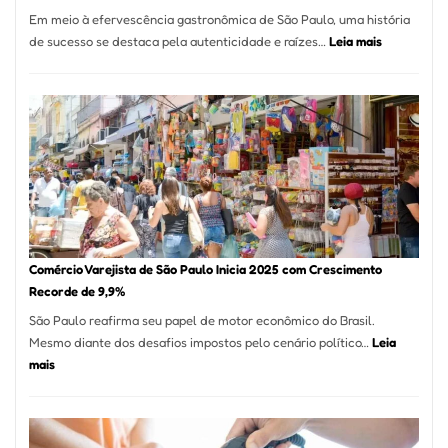
12
Em meio à efervescência gastronômica de São Paulo, uma história
Mese
:
de sucesso se destaca pela autenticidade e raízes…
Leia mais
Segu
Empresário
Fund
Fatura
Sead
R$
1,7
Milhão
com
Restaurant
em
São
Paulo
Comércio Varejista de São Paulo Inicia 2025 com Crescimento
Recorde de 9,9%
São Paulo reafirma seu papel de motor econômico do Brasil.
Mesmo diante dos desafios impostos pelo cenário político…
Leia
:
mais
Comércio
Varejista
de