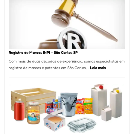
A
Essência
da
Culinária
Italiana
no
Coração
do
Registro de Marcas INPI – São Carlos SP
Itaim
Com mais de duas décadas de experiência, somos especialistas em
Bibi
:
registro de marcas e patentes em São Carlos,…
Leia mais
Registro
de
Marcas
INPI
–
São
Carlos
SP