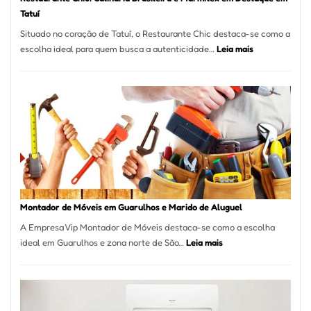
Tatuí
Situado no coração de Tatuí, o Restaurante Chic destaca-se como a
:
escolha ideal para quem busca a autenticidade…
Leia mais
Restaurante
Chic:
Culinária
Brasileira
e
Marmitex
em
Destaque
em
Tatuí
Montador de Móveis em Guarulhos e Marido de Aluguel
A Empresa Vip Montador de Móveis destaca-se como a escolha
:
ideal em Guarulhos e zona norte de São…
Leia mais
Montador
de
Móveis
em