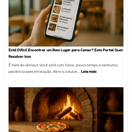
onde
encontrar
e
como
reservar
em
São
Paulo
Está Difícil Encontrar um Bom Lugar para Comer? Este Portal Quer
Resolver Isso
É hora do almoço. Você está com fome, pouco tempo e nenhuma
:
paciência para enrolação. Abre o celular,…
Leia mais
Está
Difícil
Encontrar
um
Bom
Lugar
para
Comer?
Este