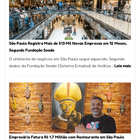
Formosa
–
Kabuk
Esfihas
São Paulo Registra Mais de 513 Mil Novas Empresas em 12 Meses,
Segundo Fundação Seade
O ambiente de negócios em São Paulo segue aquecido. Segundo
:
dados da Fundação Seade (Sistema Estadual de Análise…
Leia mais
São
Paul
Regi
Mais
de
513
Mil
Nova
Empr
em
Empresário Fatura R$ 1,7 Milhão com Restaurante em São Paulo