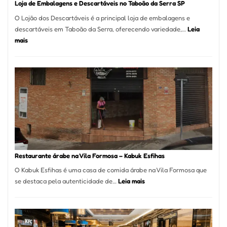
Loja de Embalagens e Descartáveis no Taboão da Serra SP
O Lojão dos Descartáveis é a principal loja de embalagens e
descartáveis em Taboão da Serra, oferecendo variedade,…
Leia
:
mais
Loja
de
Embalagens
e
Descartáveis
no
Taboão
da
Serra
SP
Restaurante árabe na Vila Formosa – Kabuk Esfihas
O Kabuk Esfihas é uma casa de comida árabe na Vila Formosa que
:
se destaca pela autenticidade de…
Leia mais
Restaurante
árabe
na
Vila