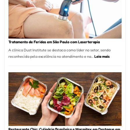
São
Paulo
Inicia
2025
com
Crescimento
Recorde
Tratamento de Feridas em São Paulo com Laserterapia
de
A clínica Dust Institute se destaca como líder no setor, sendo
9,9%
:
reconhecida pela excelência no atendimento e na…
Leia mais
Tratamento
de
Feridas
em
São
Paulo
com
Laserterapi
Restaurante Chic: Culinária Brasileira e Marmitex em Destaque em