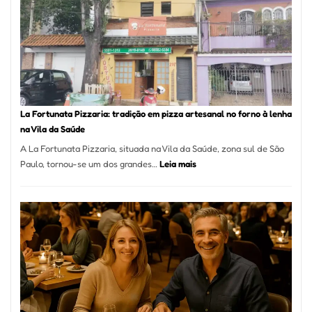
Se
Torno
Um
dos
Resta
Mais
Icôni
La Fortunata Pizzaria: tradição em pizza artesanal no forno à lenha
de
na Vila da Saúde
Pinhe
A La Fortunata Pizzaria, situada na Vila da Saúde, zona sul de São
:
Paulo, tornou-se um dos grandes…
Leia mais
La
Fortunata
Pizzaria:
tradição
em
pizza
artesanal
no
forno