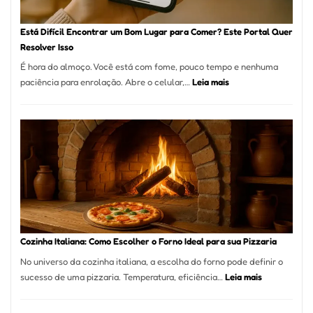
São
Paulo
Está Difícil Encontrar um Bom Lugar para Comer? Este Portal Quer
Resolver Isso
É hora do almoço. Você está com fome, pouco tempo e nenhuma
:
paciência para enrolação. Abre o celular,…
Leia mais
Está
Difícil
Encontrar
um
Bom
Lugar
para
Comer?
Este
Portal
Cozinha Italiana: Como Escolher o Forno Ideal para sua Pizzaria
Quer
No universo da cozinha italiana, a escolha do forno pode definir o
Resolver
:
sucesso de uma pizzaria. Temperatura, eficiência…
Leia mais
Isso
Cozinha
Italiana: