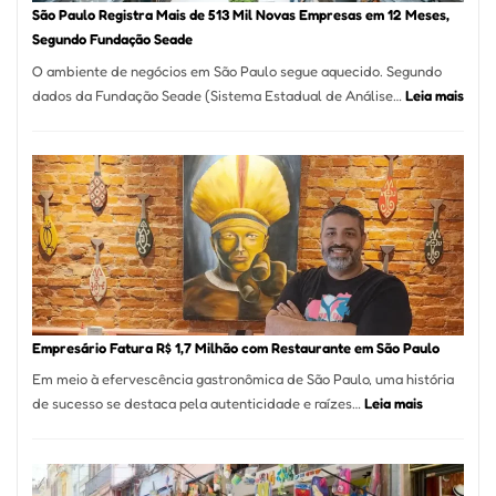
São Paulo Registra Mais de 513 Mil Novas Empresas em 12 Meses,
Segundo Fundação Seade
O ambiente de negócios em São Paulo segue aquecido. Segundo
:
dados da Fundação Seade (Sistema Estadual de Análise…
Leia mais
São
Paul
Regi
Mais
de
513
Mil
Nova
Empr
em
Empresário Fatura R$ 1,7 Milhão com Restaurante em São Paulo
12
Em meio à efervescência gastronômica de São Paulo, uma história
Mese
:
de sucesso se destaca pela autenticidade e raízes…
Leia mais
Segu
Empresário
Fund
Fatura
Sead
R$