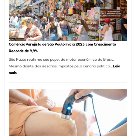
1,7
Milhão
com
Restaurant
em
São
Paulo
Comércio Varejista de São Paulo Inicia 2025 com Crescimento
Recorde de 9,9%
São Paulo reafirma seu papel de motor econômico do Brasil.
Mesmo diante dos desafios impostos pelo cenário político…
Leia
:
mais
Comércio
Varejista
de
São
Paulo
Inicia
2025
com
Crescimento