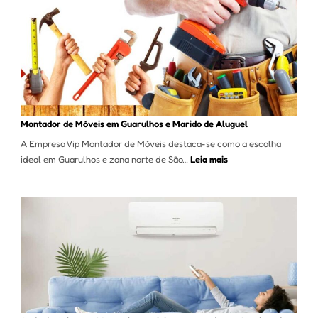
Culinária
Brasileira
e
Marmitex
em
Destaque
em
Tatuí
Montador de Móveis em Guarulhos e Marido de Aluguel
A Empresa Vip Montador de Móveis destaca-se como a escolha
:
ideal em Guarulhos e zona norte de São…
Leia mais
Montador
de
Móveis
em
Guarulhos
e
Marido
de
Aluguel