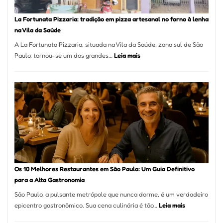
Mais
Icôni
La Fortunata Pizzaria: tradição em pizza artesanal no forno à lenha
de
na Vila da Saúde
Pinhe
A La Fortunata Pizzaria, situada na Vila da Saúde, zona sul de São
:
Paulo, tornou-se um dos grandes…
Leia mais
La
Fortunata
Pizzaria:
tradição
em
pizza
artesanal
no
forno
à
Os 10 Melhores Restaurantes em São Paulo: Um Guia Definitivo
lenha
para a Alta Gastronomia
na
São Paulo, a pulsante metrópole que nunca dorme, é um verdadeiro
Vila
:
epicentro gastronômico. Sua cena culinária é tão…
Leia mais
da
Os
Saúde