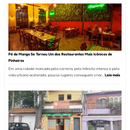
Pé de Manga Se Tornou Um dos Restaurantes Mais Icônicos de
Pinheiros
Em uma cidade marcada pela correria, pelo trânsito intenso e pela
:
vida urbana acelerada, poucos lugares conseguem criar…
Leia mais
Pé
de
Mang
Se
Torno
Um
dos
Resta