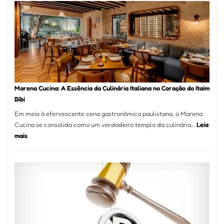
Como
Escolher
o
Forno
Ideal
para
sua
Pizzaria
Marena Cucina: A Essência da Culinária Italiana no Coração do Itaim
Bibi
Em meio à efervescente cena gastronômica paulistana, o Marena
Cucina se consolida como um verdadeiro templo da culinária…
Leia
:
mais
Marena
Cucina:
A
Essência
da
Culinária
Italiana
no