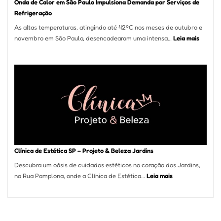
Onda de Calor em São Paulo Impulsiona Demanda por Serviços de
Refrigeração
As altas temperaturas, atingindo até 42ºC nos meses de outubro e
:
novembro em São Paulo, desencadearam uma intensa…
Leia mais
Onda
de
Calor
em
São
Paulo
Impulsi
Deman
por
Serviço
Clínica de Estética SP – Projeto & Beleza Jardins
de
Descubra um oásis de cuidados estéticos no coração dos Jardins,
Refrige
:
na Rua Pamplona, onde a Clínica de Estética…
Leia mais
Clínica
de
Estética
SP