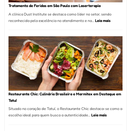
Recorde
Tratamento de Feridas em São Paulo com Laserterapia
de
A clínica Dust Institute se destaca como líder no setor, sendo
9,9%
:
reconhecida pela excelência no atendimento e na…
Leia mais
Tratamento
de
Feridas
em
São
Paulo
com
Laserterapi
Restaurante Chic: Culinária Brasileira e Marmitex em Destaque em
Tatuí
Situado no coração de Tatuí, o Restaurante Chic destaca-se como a
:
escolha ideal para quem busca a autenticidade…
Leia mais
Restaurante
Chic: