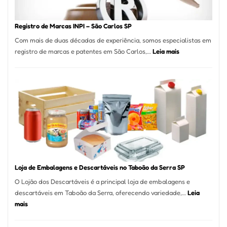
Coração
do
Registro de Marcas INPI – São Carlos SP
Itaim
Com mais de duas décadas de experiência, somos especialistas em
Bibi
:
registro de marcas e patentes em São Carlos,…
Leia mais
Registro
de
Marcas
INPI
–
São
Carlos
SP
Loja de Embalagens e Descartáveis no Taboão da Serra SP
O Lojão dos Descartáveis é a principal loja de embalagens e
descartáveis em Taboão da Serra, oferecendo variedade,…
Leia
:
mais
Loja
de