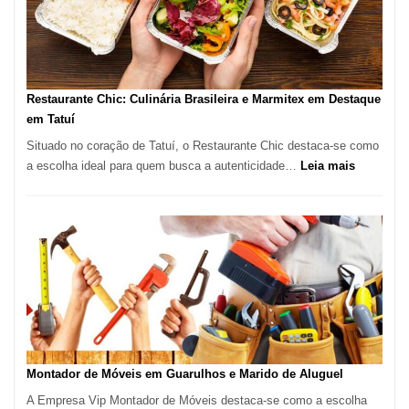
com
Lasertera
Restaurante Chic: Culinária Brasileira e Marmitex em Destaque
em Tatuí
Situado no coração de Tatuí, o Restaurante Chic destaca-se como
:
a escolha ideal para quem busca a autenticidade…
Leia mais
Restauran
Chic:
Culinária
Brasileira
e
Marmitex
em
Destaque
em
Tatuí
Montador de Móveis em Guarulhos e Marido de Aluguel
A Empresa Vip Montador de Móveis destaca-se como a escolha