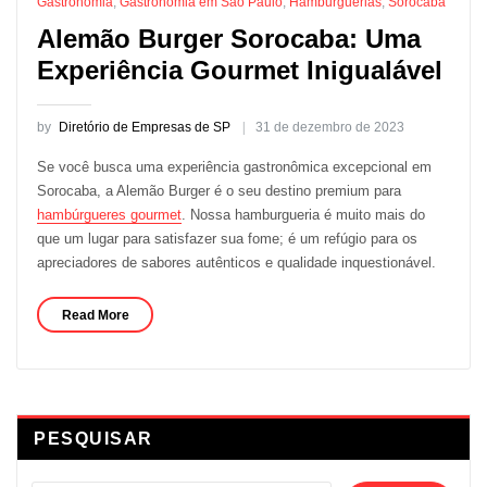
Gastronomia
,
Gastronomia em São Paulo
,
Hamburguerias
,
Sorocaba
Alemão Burger Sorocaba: Uma
Experiência Gourmet Inigualável
by
Diretório de Empresas de SP
31 de dezembro de 2023
Se você busca uma experiência gastronômica excepcional em
Sorocaba, a Alemão Burger é o seu destino premium para
hambúrgueres gourmet
. Nossa hamburgueria é muito mais do
que um lugar para satisfazer sua fome; é um refúgio para os
apreciadores de sabores autênticos e qualidade inquestionável.
Read More
PESQUISAR