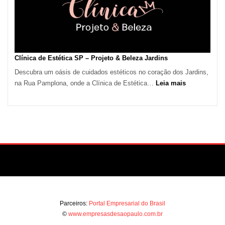
Paulo
Impulsiona
Demanda
por
Serviços
Clínica de Estética SP – Projeto & Beleza Jardins
de
Descubra um oásis de cuidados estéticos no coração dos Jardins,
Refrigeração
:
na Rua Pamplona, onde a Clínica de Estética…
Leia mais
Clínica
de
Estética
SP
–
Projeto
&
Beleza
Jardins
Parceiros:
Portal Empresarial do Brasil
©
www.empresasdesaopaulo.com.br