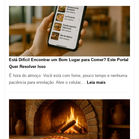
Restaura
onde
encontra
e
como
reservar
em
São
Paulo
Está Difícil Encontrar um Bom Lugar para Comer? Este Portal
Quer Resolver Isso
É hora do almoço. Você está com fome, pouco tempo e nenhuma
:
paciência para enrolação. Abre o celular,…
Leia mais
Está
Difícil
Encontrar
um
Bom
Lugar
para
Comer?