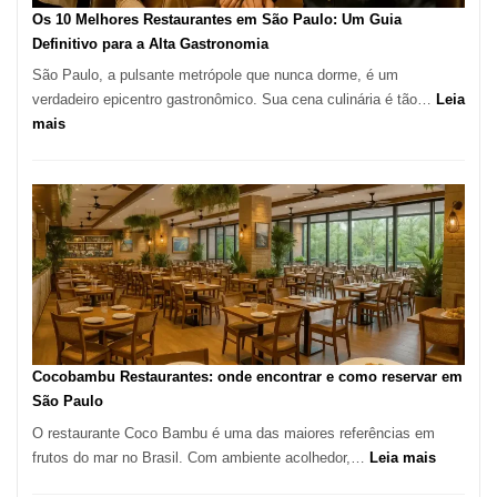
à
Os 10 Melhores Restaurantes em São Paulo: Um Guia
lenha
Definitivo para a Alta Gastronomia
na
São Paulo, a pulsante metrópole que nunca dorme, é um
Vila
verdadeiro epicentro gastronômico. Sua cena culinária é tão…
Leia
da
:
mais
Saúde
Os
10
Melhores
Restaurantes
em
São
Paulo:
Um
Guia
Definitivo
Cocobambu Restaurantes: onde encontrar e como reservar em
para
São Paulo
a
O restaurante Coco Bambu é uma das maiores referências em
Alta
:
frutos do mar no Brasil. Com ambiente acolhedor,…
Leia mais
Gastronomia
Cocoba