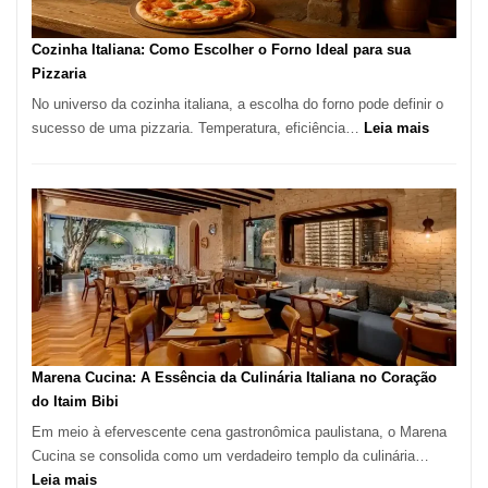
Este
Portal
Cozinha Italiana: Como Escolher o Forno Ideal para sua
Quer
Pizzaria
Resolver
No universo da cozinha italiana, a escolha do forno pode definir o
Isso
:
sucesso de uma pizzaria. Temperatura, eficiência…
Leia mais
Cozinha
Italiana:
Como
Escolher
o
Forno
Ideal
para
sua
Pizzaria
Marena Cucina: A Essência da Culinária Italiana no Coração
do Itaim Bibi
Em meio à efervescente cena gastronômica paulistana, o Marena
Cucina se consolida como um verdadeiro templo da culinária…
:
Leia mais