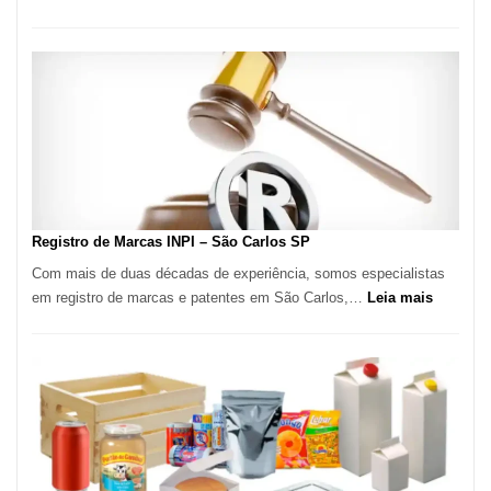
Marena
Cucina:
A
Essência
da
Culinária
Italiana
no
Coração
do
Registro de Marcas INPI – São Carlos SP
Itaim
Com mais de duas décadas de experiência, somos especialistas
Bibi
:
em registro de marcas e patentes em São Carlos,…
Leia mais
Registro
de
Marcas
INPI
–
São
Carlos
SP