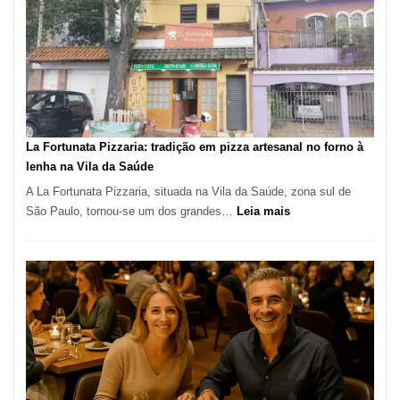
Manga
Se
Tornou
Um
dos
Restaurantes
Mais
Icônicos
La Fortunata Pizzaria: tradição em pizza artesanal no forno à
de
lenha na Vila da Saúde
Pinheiros
A La Fortunata Pizzaria, situada na Vila da Saúde, zona sul de
:
São Paulo, tornou-se um dos grandes…
Leia mais
La
Fortunata
Pizzaria:
tradição
em
pizza
artesanal
no
forno