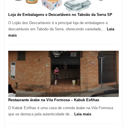
Loja de Embalagens e Descartáveis no Taboão da Serra SP
O Lojão dos Descartáveis é a principal loja de embalagens e
descartáveis em Taboão da Serra, oferecendo variedade,…
Leia
:
mais
Loja
de
Embalagens
e
Descartáveis
no
Taboão
da
Serra
SP
Restaurante árabe na Vila Formosa – Kabuk Esfihas
O Kabuk Esfihas é uma casa de comida árabe na Vila Formosa
:
que se destaca pela autenticidade de…
Leia mais
Restaurante
árabe