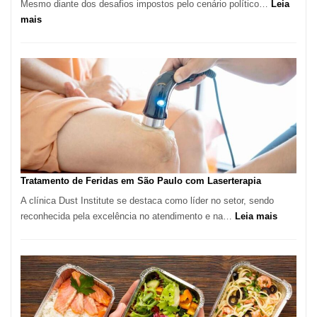
Mesmo diante dos desafios impostos pelo cenário político…
Leia
:
mais
Comércio
Varejista
de
São
Paulo
Inicia
2025
com
Crescimento
Recorde
Tratamento de Feridas em São Paulo com Laserterapia
de
A clínica Dust Institute se destaca como líder no setor, sendo
9,9%
:
reconhecida pela excelência no atendimento e na…
Leia mais
Tratamen
de
Feridas
em
São
Paulo