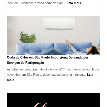
:
ideal em Guarulhos e zona norte de São…
Leia mais
Montador
de
Móveis
em
Guarulhos
e
Marido
de
Aluguel
Onda de Calor em São Paulo Impulsiona Demanda por
Serviços de Refrigeração
As altas temperaturas, atingindo até 42ºC nos meses de outubro e
novembro em São Paulo, desencadearam uma intensa…
Leia
:
mais
Onda
de
Calor
em
São