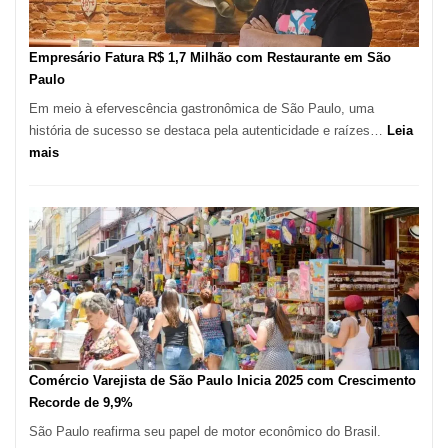
Novas
Empresas
em
Empresário Fatura R$ 1,7 Milhão com Restaurante em São
12
Paulo
Meses,
Em meio à efervescência gastronômica de São Paulo, uma
Segundo
história de sucesso se destaca pela autenticidade e raízes…
Leia
Fundação
:
mais
Seade
Empresário
Fatura
R$
1,7
Milhão
com
Restaurante
em
São
Paulo
Comércio Varejista de São Paulo Inicia 2025 com Crescimento
Recorde de 9,9%
São Paulo reafirma seu papel de motor econômico do Brasil.