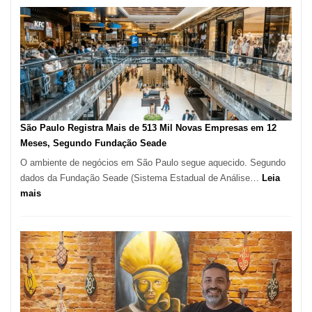
na
Vila
Formosa
–
Kabuk
Esfihas
São Paulo Registra Mais de 513 Mil Novas Empresas em 12
Meses, Segundo Fundação Seade
O ambiente de negócios em São Paulo segue aquecido. Segundo
dados da Fundação Seade (Sistema Estadual de Análise…
Leia
:
mais
São
Paulo
Registra
Mais
de
513
Mil