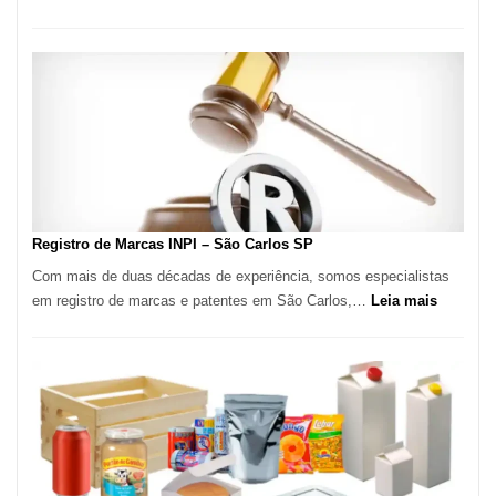
Marena
Cucina:
A
Essência
da
Culinária
Italiana
no
Coração
do
Registro de Marcas INPI – São Carlos SP
Itaim
Com mais de duas décadas de experiência, somos especialistas
Bibi
:
em registro de marcas e patentes em São Carlos,…
Leia mais
Registro
de
Marcas
INPI
–
São
Carlos
SP