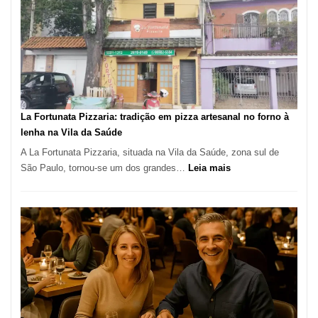
Manga
Se
Tornou
Um
dos
Restaurantes
Mais
Icônicos
La Fortunata Pizzaria: tradição em pizza artesanal no forno à
de
lenha na Vila da Saúde
Pinheiros
A La Fortunata Pizzaria, situada na Vila da Saúde, zona sul de
:
São Paulo, tornou-se um dos grandes…
Leia mais
La
Fortunata
Pizzaria:
tradição
em
pizza
artesanal
no
forno