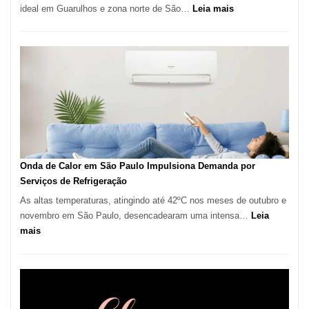
:
ideal em Guarulhos e zona norte de São…
Leia mais
Montador
de
Móveis
em
Guarulhos
e
Marido
de
Aluguel
Onda de Calor em São Paulo Impulsiona Demanda por
Serviços de Refrigeração
As altas temperaturas, atingindo até 42ºC nos meses de outubro e
novembro em São Paulo, desencadearam uma intensa…
Leia
:
mais
Onda
de
Calor
em
São