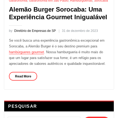
Gastronomia
,
Gastronomia em São Paulo
,
Hamburguerias
,
Sorocaba
Alemão Burger Sorocaba: Uma
Experiência Gourmet Inigualável
by
Diretório de Empresas de SP
31 de dezembro de 2023
Se você busca uma experiência gastronômica excepcional em
Sorocaba, a Alemão Burger é o seu destino premium para
hambúrgueres gourmet
. Nossa hamburgueria é muito mais do
que um lugar para satisfazer sua fome; é um refúgio para os
apreciadores de sabores autênticos e qualidade inquestionável.
Read More
PESQUISAR