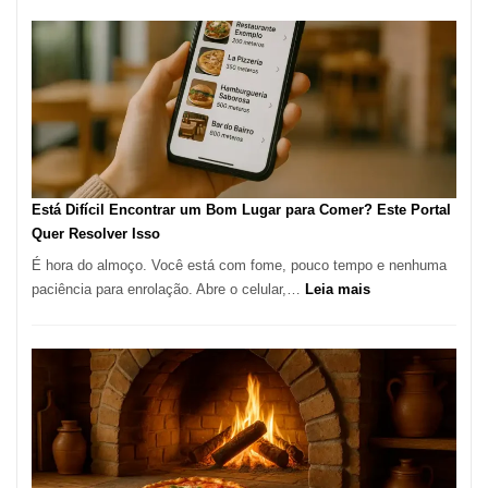
Restaura
onde
encontra
e
como
reservar
em
São
Paulo
Está Difícil Encontrar um Bom Lugar para Comer? Este Portal
Quer Resolver Isso
É hora do almoço. Você está com fome, pouco tempo e nenhuma
:
paciência para enrolação. Abre o celular,…
Leia mais
Está
Difícil
Encontrar
um
Bom
Lugar
para
Comer?