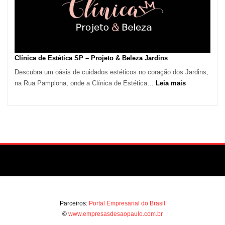
Paulo
Impulsiona
Demanda
por
Serviços
Clínica de Estética SP – Projeto & Beleza Jardins
de
Descubra um oásis de cuidados estéticos no coração dos Jardins,
Refrigeração
:
na Rua Pamplona, onde a Clínica de Estética…
Leia mais
Clínica
de
Estética
SP
–
Projeto
&
Beleza
Jardins
Parceiros:
Portal Empresarial do Brasil
©
www.empresasdesaopaulo.com.br