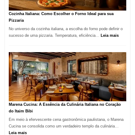
Este
Portal
Cozinha Italiana: Como Escolher o Forno Ideal para sua
Quer
Pizzaria
Resolver
No universo da cozinha italiana, a escolha do forno pode definir o
Isso
:
sucesso de uma pizzaria. Temperatura, eficiência…
Leia mais
Cozinha
Italiana:
Como
Escolher
o
Forno
Ideal
para
sua
Pizzaria
Marena Cucina: A Essência da Culinária Italiana no Coração
do Itaim Bibi
Em meio à efervescente cena gastronômica paulistana, o Marena
Cucina se consolida como um verdadeiro templo da culinária…
:
Leia mais