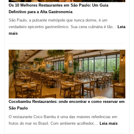
à
Os 10 Melhores Restaurantes em São Paulo: Um Guia
lenha
Definitivo para a Alta Gastronomia
na
São Paulo, a pulsante metrópole que nunca dorme, é um
Vila
verdadeiro epicentro gastronômico. Sua cena culinária é tão…
Leia
da
:
mais
Saúde
Os
10
Melhores
Restaurantes
em
São
Paulo:
Um
Guia
Definitivo
Cocobambu Restaurantes: onde encontrar e como reservar em
para
São Paulo
a
O restaurante Coco Bambu é uma das maiores referências em
Alta
:
frutos do mar no Brasil. Com ambiente acolhedor,…
Leia mais
Gastronomia
Cocoba