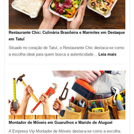
com
Lasertera
Restaurante Chic: Culinária Brasileira e Marmitex em Destaque
em Tatuí
Situado no coração de Tatuí, o Restaurante Chic destaca-se como
:
a escolha ideal para quem busca a autenticidade…
Leia mais
Restauran
Chic:
Culinária
Brasileira
e
Marmitex
em
Destaque
em
Tatuí
Montador de Móveis em Guarulhos e Marido de Aluguel
A Empresa Vip Montador de Móveis destaca-se como a escolha