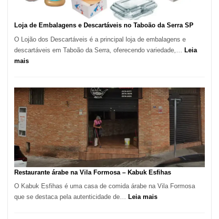
Loja de Embalagens e Descartáveis no Taboão da Serra SP
O Lojão dos Descartáveis é a principal loja de embalagens e
descartáveis em Taboão da Serra, oferecendo variedade,…
Leia
:
mais
Loja
de
Embalagens
e
Descartáveis
no
Taboão
da
Serra
SP
Restaurante árabe na Vila Formosa – Kabuk Esfihas
O Kabuk Esfihas é uma casa de comida árabe na Vila Formosa
:
que se destaca pela autenticidade de…
Leia mais
Restaurante
árabe