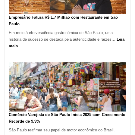
Novas
Empresas
em
Empresário Fatura R$ 1,7 Milhão com Restaurante em São
12
Paulo
Meses,
Em meio à efervescência gastronômica de São Paulo, uma
Segundo
história de sucesso se destaca pela autenticidade e raízes…
Leia
Fundação
:
mais
Seade
Empresário
Fatura
R$
1,7
Milhão
com
Restaurante
em
São
Paulo
Comércio Varejista de São Paulo Inicia 2025 com Crescimento
Recorde de 9,9%
São Paulo reafirma seu papel de motor econômico do Brasil.