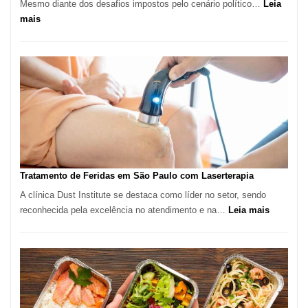
Mesmo diante dos desafios impostos pelo cenário político…
Leia
:
mais
Comércio
Varejista
de
São
Paulo
Inicia
2025
com
Crescimento
Recorde
Tratamento de Feridas em São Paulo com Laserterapia
de
A clínica Dust Institute se destaca como líder no setor, sendo
9,9%
:
reconhecida pela excelência no atendimento e na…
Leia mais
Tratamen
de
Feridas
em
São
Paulo