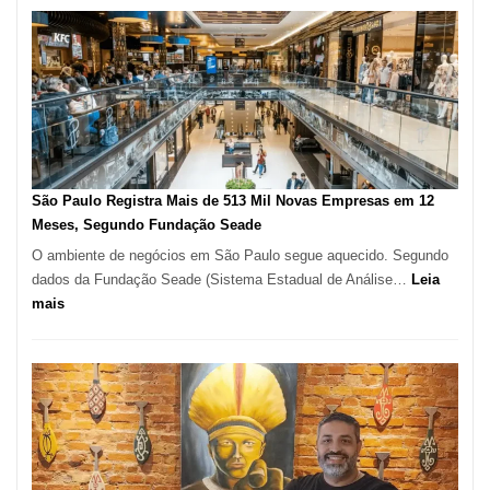
na
Vila
Formosa
–
Kabuk
Esfihas
São Paulo Registra Mais de 513 Mil Novas Empresas em 12
Meses, Segundo Fundação Seade
O ambiente de negócios em São Paulo segue aquecido. Segundo
dados da Fundação Seade (Sistema Estadual de Análise…
Leia
:
mais
São
Paulo
Registra
Mais
de
513
Mil